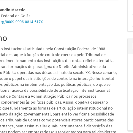
údo
Landin Macedo
 Federal de Goiás
.org/0009-0006-0814-617X
mo
pal
o institucional articulada pela Constituição Federal de 1988
cial destaque à função de controle exercida pelo Tribunal de
 redimensionamento das instituições de contas reflete a tentativa
 transformações de paradigma do Direito Administrativo e da
o Pública operadas nas décadas finais do século XX. Nesse cenário,
que o papel das instituições de controle na interação horizontal
s públicos na implementação das políticas públicas, do que se
ionar acerca da possibilidade de articulação interinstitucional
unal de Contas e a Administração Pública nos processos
 concernentes às políticas públicas. Assim, objetiva delinear o
o que fundamenta as formas de articulação interinstitucional no
nto da ação governamental, para então verificar a possibilidade
dos Tribunais de Contas como potenciais atores participantes das
ernança, bem assim avaliar quais instrumentos à disposição das
ntas podem ser empregados (ou reorientados) para tal desiderato.