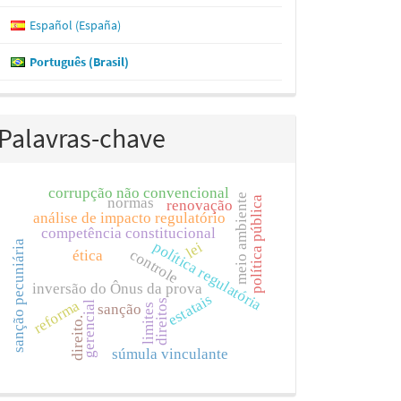
Español (España)
Português (Brasil)
Palavras-chave
corrupção não convencional
meio ambiente
política pública
normas
renovação
análise de impacto regulatório
competência constitucional
sanção pecuniária
política regulatória
lei
controle
ética
inversão do Ônus da prova
estatais
direitos
reforma
gerencial
sanção
limites
direito.
súmula vinculante