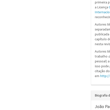
primeira 
a
Licença
Internacio
reconhecim
Autores tê
separadame
publicada 
capítulo d
nesta revi
Autores tê
trabalho
o
pessoal) a
isso pode
citação do
em
http:/
Biografia 
João Pa