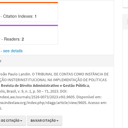
- Citation Indexes:
1
 - Readers:
2
-
see details
hes
r
oão Paulo Landin. O TRIBUNAL DE CONTAS COMO INSTÂNCIA DE
ÇÃO INSTERINSTITUCIONAL NA IMPLEMENTAÇÃO DE POLÍTICAS
.
Revista de Direito Administrativo e Gestão Pública
,
is, Brasil, v. 9, n. 1, p. 50 – 71, 2023. DOI:
IndexLawJournals/2526-0073/2023.v9i1.9605. Disponível em:
ww.indexlaw.org/index.php/rdagp/article/view/9605. Acesso em:
6.
 DE CITAÇÃO
BAIXAR CITAÇÃO