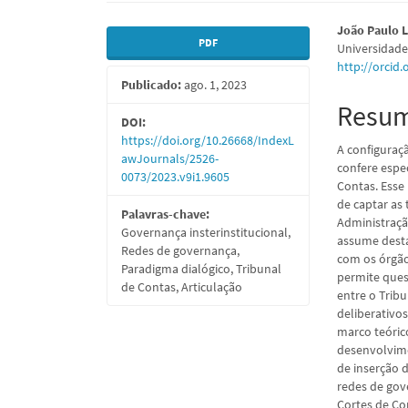
Barra
Conte
João Paulo 
PDF
Universidade
lateral
do
http://orcid
Publicado:
ago. 1, 2023
de
artigo
Resu
artigos
princi
DOI:
https://doi.org/10.26668/IndexL
A configuraçã
awJournals/2526-
confere espe
0073/2023.v9i1.9605
Contas. Esse
de captar as
Palavras-chave:
Administraçã
Governança insterinstitucional,
assume desta
Redes de governança,
com os órgão
Paradigma dialógico, Tribunal
permite quest
de Contas, Articulação
entre o Trib
deliberativos
marco teóric
desenvolvime
de inserção 
redes de gov
Cortes de Co