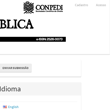
Cadastro
Acesso
nviar
ENVIAR SUBMISSÃO
ubmissão
Idioma
English