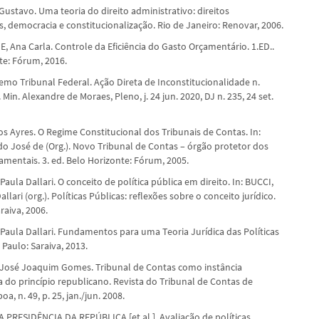
ustavo. Uma teoria do direito administrativo: direitos
, democracia e constitucionalização. Rio de Janeiro: Renovar, 2006.
, Ana Carla. Controle da Eficiência do Gasto Orçamentário. 1.ED..
te: Fórum, 2016.
emo Tribunal Federal. Ação Direta de Inconstitucionalidade n.
. Min. Alexandre de Moraes, Pleno, j. 24 jun. 2020, DJ n. 235, 24 set.
os Ayres. O Regime Constitucional dos Tribunais de Contas. In:
do José de (Org.). Novo Tribunal de Contas – órgão protetor dos
amentais. 3. ed. Belo Horizonte: Fórum, 2005.
Paula Dallari. O conceito de política pública em direito. In: BUCCI,
llari (org.). Políticas Públicas: reflexões sobre o conceito jurídico.
raiva, 2006.
 Paula Dallari. Fundamentos para uma Teoria Jurídica das Políticas
 Paulo: Saraiva, 2013.
José Joaquim Gomes. Tribunal de Contas como instância
 do princípio republicano. Revista do Tribunal de Contas de
oa, n. 49, p. 25, jan./jun. 2008.
A PRESIDÊNCIA DA REPÚBLICA [et al.]. Avaliação de políticas