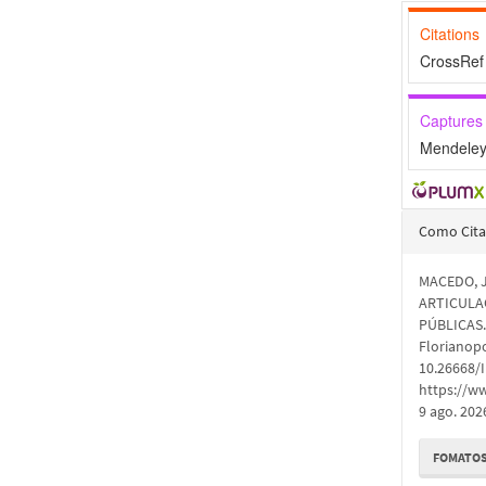
Citations
CrossRef 
Captures
Mendeley
Detal
Como Cita
do
MACEDO, J
artigo
ARTICULA
PÚBLICAS
Florianopol
10.26668/
https://w
9 ago. 202
FOMATOS