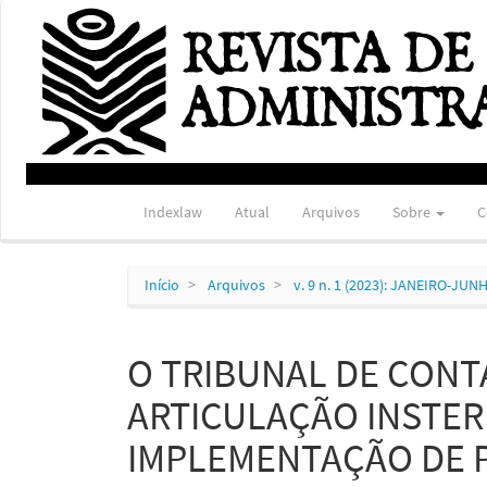
Navegação
Principal
Conteúdo
principal
Barra
Lateral
Indexlaw
Atual
Arquivos
Sobre
C
Início
Arquivos
v. 9 n. 1 (2023): JANEIRO-JUN
O TRIBUNAL DE CONT
ARTICULAÇÃO INSTER
IMPLEMENTAÇÃO DE P