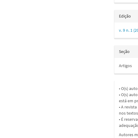
Edição
v. 9 n. 1 
Seção
Artigos
• O(s) aut
• O(s) aut
está em pr
• A revist
nos textos
• É reserv
adequação
Autores ma