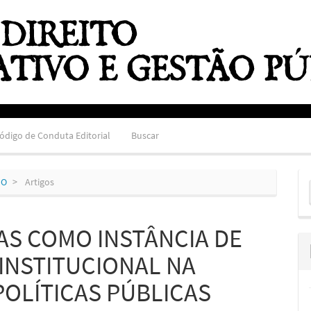
ódigo de Conduta Editorial
Buscar
E
HO
Artigos
S
AS COMO INSTÂNCIA DE
INSTITUCIONAL NA
OLÍTICAS PÚBLICAS