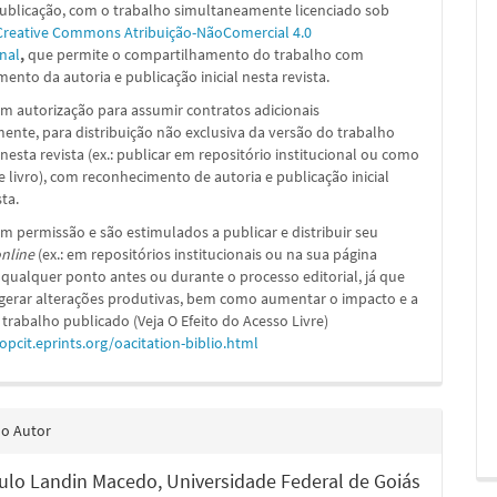
publicação, com o trabalho simultaneamente licenciado sob
Creative Commons Atribuição-NãoComercial 4.0
nal
,
que permite o compartilhamento do trabalho com
ento da autoria e publicação inicial nesta revista.
m autorização para assumir contratos adicionais
nte, para distribuição não exclusiva da versão do trabalho
nesta revista (ex.: publicar em repositório institucional ou como
e livro), com reconhecimento de autoria e publicação inicial
sta.
m permissão e são estimulados a publicar e distribuir seu
nline
(ex.: em repositórios institucionais ou na sua página
 qualquer ponto antes ou durante o processo editorial, já que
 gerar alterações produtivas, bem como aumentar o impacto e a
 trabalho publicado (Veja O Efeito do Acesso Livre)
/opcit.eprints.org/oacitation-biblio.html
do Autor
ulo Landin Macedo,
Universidade Federal de Goiás