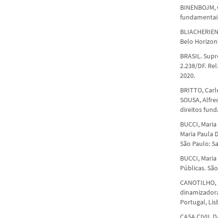
BINENBOJM, G
fundamentais
BLIACHERIENE
Belo Horizon
BRASIL. Supr
2.238/DF. Rel
2020.
BRITTO, Carl
SOUSA, Alfre
direitos fund
BUCCI, Maria 
Maria Paula Da
São Paulo: Sa
BUCCI, Maria
Públicas. São
CANOTILHO, 
dinamizadora
Portugal, Lisb
CASA CIVIL D