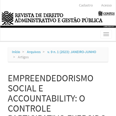
Navegação
Cadastro
Acesso
Principal
Conteúdo
principal
Barra
Lateral
Toggl
naviga
Início
Arquivos
v. 9 n. 1 (2023): JANEIRO-JUNHO
Artigos
EMPREENDEDORISMO
SOCIAL E
ACCOUNTABILITY: O
CONTROLE