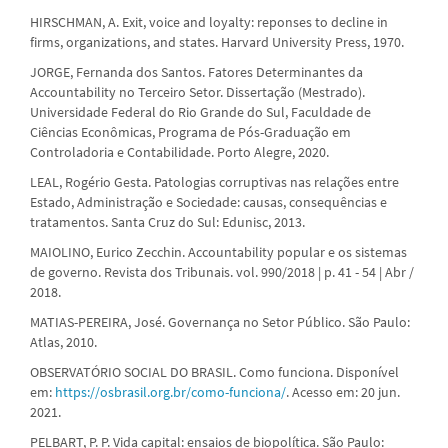
HIRSCHMAN, A. Exit, voice and loyalty: reponses to decline in
firms, organizations, and states. Harvard University Press, 1970.
JORGE, Fernanda dos Santos. Fatores Determinantes da
Accountability no Terceiro Setor. Dissertação (Mestrado).
Universidade Federal do Rio Grande do Sul, Faculdade de
Ciências Econômicas, Programa de Pós-Graduação em
Controladoria e Contabilidade. Porto Alegre, 2020.
LEAL, Rogério Gesta. Patologias corruptivas nas relações entre
Estado, Administração e Sociedade: causas, consequências e
tratamentos. Santa Cruz do Sul: Edunisc, 2013.
MAIOLINO, Eurico Zecchin. Accountability popular e os sistemas
de governo. Revista dos Tribunais. vol. 990/2018 | p. 41 - 54 | Abr /
2018.
MATIAS-PEREIRA, José. Governança no Setor Público. São Paulo:
Atlas, 2010.
OBSERVATÓRIO SOCIAL DO BRASIL. Como funciona. Disponível
em:
https://osbrasil.org.br/como-funciona/
. Acesso em: 20 jun.
2021.
PELBART, P. P. Vida capital: ensaios de biopolítica. São Paulo: