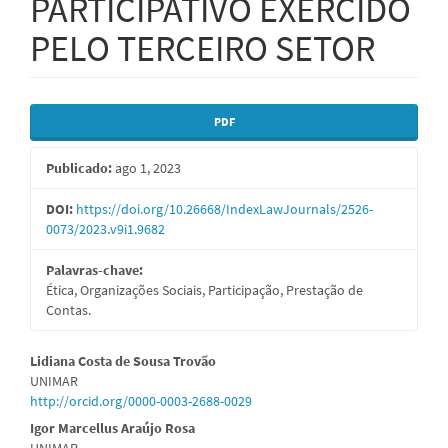
PARTICIPATIVO EXERCIDO
PELO TERCEIRO SETOR
Barra
PDF
lateral
Publicado:
ago 1, 2023
de
artigos
DOI:
https://doi.org/10.26668/IndexLawJournals/2526-
0073/2023.v9i1.9682
Palavras-chave:
Ética, Organizações Sociais, Participação, Prestação de
Contas.
Conteúdo
Lidiana Costa de Sousa Trovão
UNIMAR
do
http://orcid.org/0000-0003-2688-0029
artigo
Igor Marcellus Araújo Rosa
UNIMAR