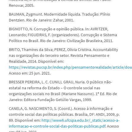
Renovar, 2005.
BAUMAN, Zygmunt. Modernidade líquida. Tradução: Plínio
Dentzien. Rio de Janeiro: Zahar, 2001.
BIGNOTTO, N. Corrupção e opinião pública. In: AVRITZER,
Leonardo; FIGUEIRAS, F. (organizadores). Corrupção e Sistema
Político no Brasil. Rio de Janeiro: Civilização Brasileira, 2011.
BRITO, Thamires da Silva; PEREZ, Olivia Cristina. Accountability
nas organizações do terceiro setor. Revista Pensamento e
Realidade, 2014. Disponível em:
https://revistas.pucsp.br/index.php/pensamentorealidade/article/d
Acesso em: 25 jun. 2021.
BRESSER PEREIRA, L. C. CUNILL GRAU, Nuria. O público não-
estatal na reforma do Estado – O controle social nas
organizações sociais no Brasil (Mariane Nassuno). 1ª Ed. Rio de
Janeiro: Editora Fundação Getúlio Vargas, 1999.
CANELA, G. NASCIMENTO, S. (Coord.). Acesso à informação e
controle social das políticas públicas. Brasília, DF: ANDI, 2009, p.
89. Disponível em:
http://www6.ufcspa.edu.br/_static/acesso-a-
informacao-e-controle-social-das-politicas-publicas.pdf
. Acesso
em: 08 jun. 2021.