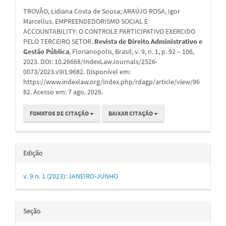
do
TROVÃO, Lidiana Costa de Sousa; ARAÚJO ROSA, Igor
artigo
Marcellus. EMPREENDEDORISMO SOCIAL E
ACCOUNTABILITY: O CONTROLE PARTICIPATIVO EXERCIDO
PELO TERCEIRO SETOR.
Revista de Direito Administrativo e
Gestão Pública
, Florianopolis, Brasil, v. 9, n. 1, p. 92 – 106,
2023. DOI: 10.26668/IndexLawJournals/2526-
0073/2023.v9i1.9682. Disponível em:
https://www.indexlaw.org/index.php/rdagp/article/view/96
82. Acesso em: 7 ago. 2026.
FOMATOS DE CITAÇÃO
BAIXAR CITAÇÃO
Edição
v. 9 n. 1 (2023): JANEIRO-JUNHO
Seção