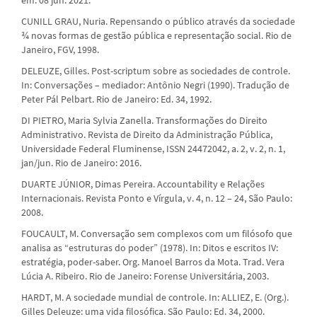
CUNILL GRAU, Nuria. Repensando o público através da sociedade
¾ novas formas de gestão pública e representação social. Rio de
Janeiro, FGV, 1998.
DELEUZE, Gilles. Post-scriptum sobre as sociedades de controle.
In: Conversações – mediador: Antônio Negri (1990). Tradução de
Peter Pál Pelbart. Rio de Janeiro: Ed. 34, 1992.
DI PIETRO, Maria Sylvia Zanella. Transformações do Direito
Administrativo. Revista de Direito da Administração Pública,
Universidade Federal Fluminense, ISSN 24472042, a. 2, v. 2, n. 1,
jan/jun. Rio de Janeiro: 2016.
DUARTE JÚNIOR, Dimas Pereira. Accountability e Relações
Internacionais. Revista Ponto e Vírgula, v. 4, n. 12 – 24, São Paulo:
2008.
FOUCAULT, M. Conversação sem complexos com um filósofo que
analisa as “estruturas do poder” (1978). In: Ditos e escritos IV:
estratégia, poder-saber. Org. Manoel Barros da Mota. Trad. Vera
Lúcia A. Ribeiro. Rio de Janeiro: Forense Universitária, 2003.
HARDT, M. A sociedade mundial de controle. In: ALLIEZ, E. (Org.).
Gilles Deleuze: uma vida filosófica. São Paulo: Ed. 34, 2000.