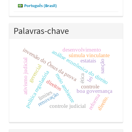
Português (Brasil)
Palavras-chave
desenvolvimento
inversão do Ônus da prova
análise econômica do direito
súmula vinculante
estatais
ativismo judicial
sanção
gerencial
política regulatória
meio ambiente
ética
lei
direitos
controle
boa governança
limites
renovação
reforma
direito.
controle judicial