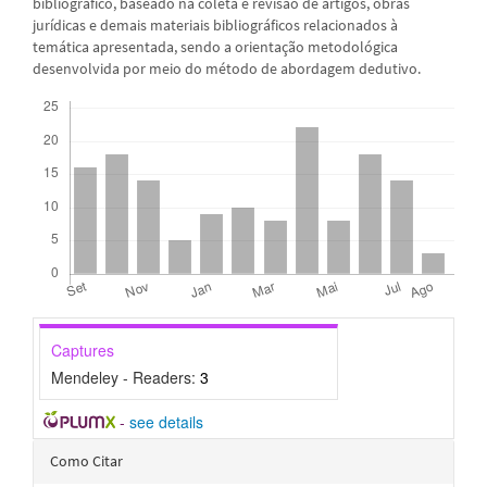
bibliográfico, baseado na coleta e revisão de artigos, obras
jurídicas e demais materiais bibliográficos relacionados à
temática apresentada, sendo a orientação metodológica
desenvolvida por meio do método de abordagem dedutivo.
Downloads
Captures
Mendeley - Readers:
3
-
see details
Detalhes
Como Citar