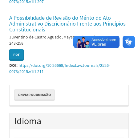
0073/2015.v1i1.207
A Possibilidade de Revisão do Mérito do Ato
Administrativo Discricionário Frente aos Princípios
Constitucionais
Juventino de Castro Aguado, Maysa Caliman Vicente
243-258
PDF
DOI:
https://doi.org/10.26668/IndexLawJournals/2526-
0073/2015.v1i1.211
Enviar
ENVIAR SUBMISSÃO
Submissão
Idioma