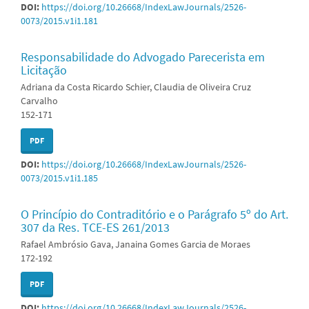
DOI:
https://doi.org/10.26668/IndexLawJournals/2526-
0073/2015.v1i1.181
Responsabilidade do Advogado Parecerista em
Licitação
Adriana da Costa Ricardo Schier, Claudia de Oliveira Cruz
Carvalho
152-171
PDF
DOI:
https://doi.org/10.26668/IndexLawJournals/2526-
0073/2015.v1i1.185
O Princípio do Contraditório e o Parágrafo 5º do Art.
307 da Res. TCE-ES 261/2013
Rafael Ambrósio Gava, Janaina Gomes Garcia de Moraes
172-192
PDF
DOI:
https://doi.org/10.26668/IndexLawJournals/2526-