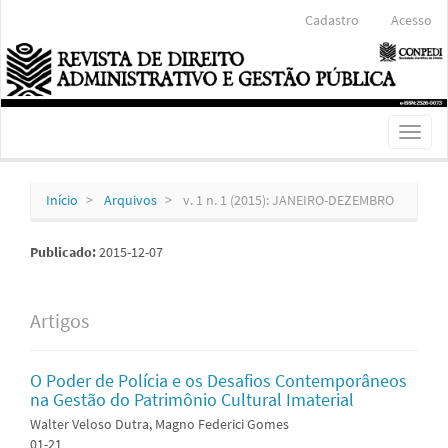
Navegação
Cadastro
Acesso
Principal
Conteúdo
principal
Barra
Lateral
Toggl
naviga
Início
Arquivos
v. 1 n. 1 (2015): JANEIRO-DEZEMBRO
Publicado:
2015-12-07
Artigos
O Poder de Polícia e os Desafios Contemporâneos
na Gestão do Patrimônio Cultural Imaterial
Walter Veloso Dutra, Magno Federici Gomes
01-21