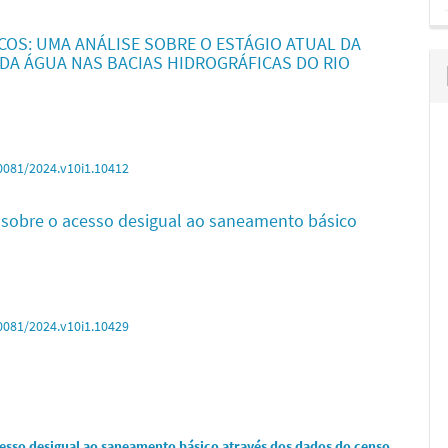
COS: UMA ANÁLISE SOBRE O ESTÁGIO ATUAL DA
DA ÁGUA NAS BACIAS HIDROGRÁFICAS DO RIO
0081/2024.v10i1.10412
obre o acesso desigual ao saneamento básico
0081/2024.v10i1.10429
so desigual ao saneamento básico através dos dados do censo