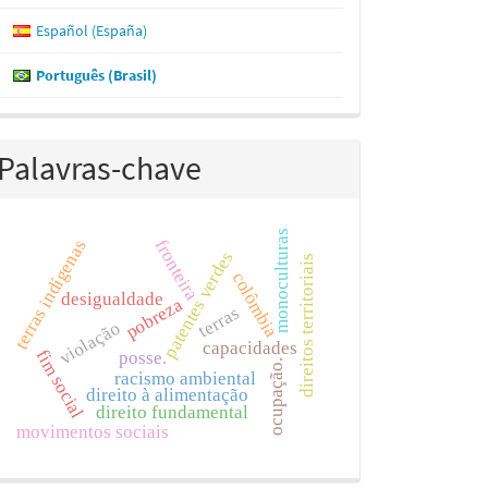
Español (España)
Português (Brasil)
Palavras-chave
monoculturas
fronteira
terras indígenas
patentes verdes
direitos territoriais
colômbia
desigualdade
pobreza
terras
violação
capacidades
fim social
posse.
ocupação.
racismo ambiental
direito à alimentação
direito fundamental
movimentos sociais