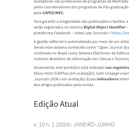
avaliadores são professores de programas de Mestrado 
pelos coordenadores dos programas de Pós-graduação 
pela
CAPES/MEC.
Para garantir a longevidade das publicações e facilitar 
serão registrados no sistema
Digital Object Identifier 
plataforma Facebook – Index Law Journals <
https://w
A gestão editorial é automatizada por meio de um sist
Sendo este sistema conhecido como "
Open Journal Sys
conhecida no Brasil como Sistema Eletrônico de Editora
Instituto Brasileiro de Informação em Ciência e Tecnolog
Atualmente, este periódico está
indexado
nas seguintes
Ebsco Host; ErihPlus (em avaliação);
Gale Cengage Lear
Journals (DOAJ em avaliação)
. Esses
indexadores
inter
dos artigos publicados pela revista.
Edição Atual
v. 10 n. 1 (2024): JANEIRO-JUNHO