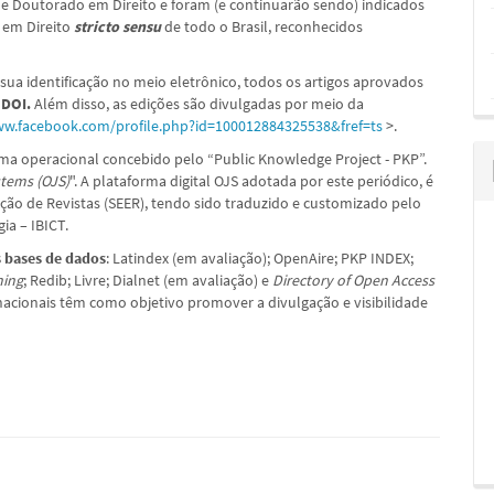
e Doutorado em Direito e foram (e continuarão sendo) indicados
em Direito
stricto sensu
de todo o Brasil, reconhecidos
a sua identificação no meio eletrônico, todos os artigos aprovados
– DOI.
Além disso, as edições são divulgadas por meio da
ww.facebook.com/profile.php?id=100012884325538&fref=ts
>.
ema operacional concebido pelo “Public Knowledge Project - PKP”.
tems (OJS)
". A plataforma digital OJS adotada por este periódico, é
ção de Revistas (SEER), tendo sido traduzido e customizado pelo
ia – IBICT.
 bases de dados
: Latindex (em avaliação); OpenAire; PKP INDEX;
ning
; Redib; Livre; Dialnet (em avaliação) e
Directory of Open Access
nacionais têm como objetivo promover a divulgação e visibilidade