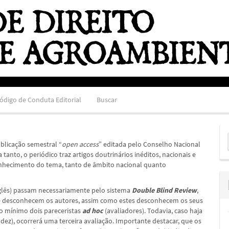
ódigo de Conduta Editorial
Buscar
E
blicação semestral “
open access
” editada pelo Conselho Nacional
S
anto, o periódico traz artigos doutrinários inéditos, nacionais e
conhecimento do tema, tanto de âmbito nacional quanto
nglês) passam necessariamente pelo sistema
Double Blind Review
,
ue desconhecem os autores, assim como estes desconhecem os seus
no mínimo dois pareceristas
ad hoc
(avaliadores). Todavia, caso haja
 dez), ocorrerá uma terceira avaliação. Importante destacar, que os