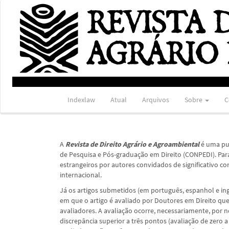
Navegação
Principal
Conteúdo
principal
Barra
Lateral
Indexlaw
Atual
Arquivos
Sobre
C
A
Revista de Direito Agrário e Agroambiental
é uma pu
de Pesquisa e Pós-graduação em Direito (CONPEDI). Para t
estrangeiros por autores convidados de significativo 
internacional.
Já os artigos submetidos (em português, espanhol e i
em que o artigo é avaliado por Doutores em Direito q
avaliadores. A avaliação ocorre, necessariamente, por 
discrepância superior a três pontos (avaliação de zero a