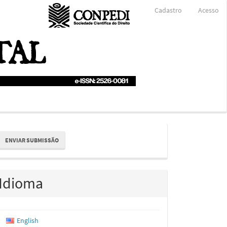
Cadastro
Acesso
nviar
ENVIAR SUBMISSÃO
ubmissão
Idioma
English