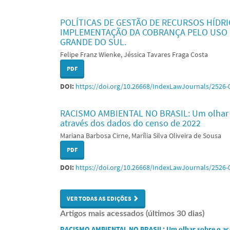
POLÍTICAS DE GESTÃO DE RECURSOS HÍDRI
IMPLEMENTAÇÃO DA COBRANÇA PELO USO 
GRANDE DO SUL.
Felipe Franz Wienke, Jéssica Tavares Fraga Costa
PDF
DOI:
https://doi.org/10.26668/IndexLawJournals/2526-
RACISMO AMBIENTAL NO BRASIL: Um olhar s
através dos dados do censo de 2022
Mariana Barbosa Cirne, Marília Silva Oliveira de Sousa
PDF
DOI:
https://doi.org/10.26668/IndexLawJournals/2526-
VER TODAS AS EDIÇÕES
Artigos mais acessados (últimos 30 dias)
RACISMO AMBIENTAL NO BRASIL: Um olhar sobre o aces