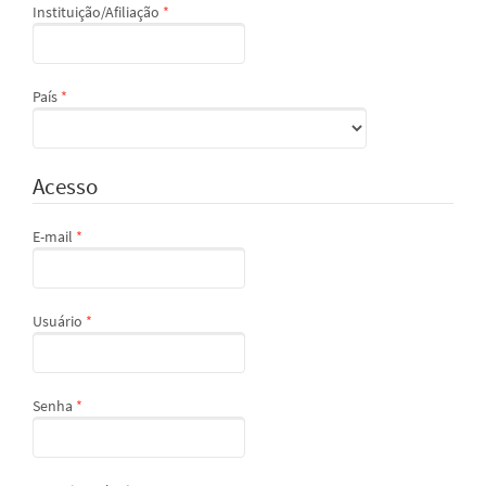
Obrigatório
Instituição/Afiliação
*
Obrigatório
País
*
Acesso
Obrigatório
E-mail
*
Obrigatório
Usuário
*
Obrigatório
Senha
*