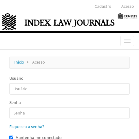
Navegação
Cadastro
Acesso
Principal
Conteúdo
principal
Barra
Lateral
Toggl
naviga
Início
Acesso
Usuário
Senha
Esqueceu a senha?
Mantenha-me conectado