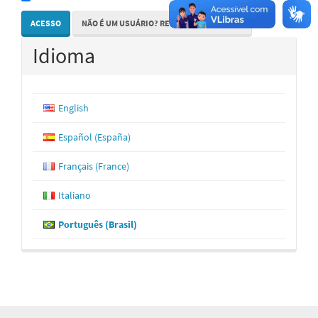
ACESSO
NÃO É UM USUÁRIO? REGISTRE-SE NO SITE
Idioma
English
Español (España)
Français (France)
Italiano
Português (Brasil)