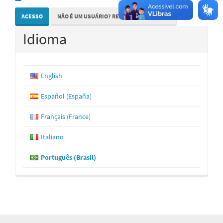
ACESSO
NÃO É UM USUÁRIO? REGISTRE-SE NO SITE
Idioma
English
Español (España)
Français (France)
Italiano
Português (Brasil)