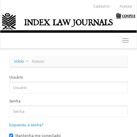
Navegação
Cadastro
Acesso
Principal
Conteúdo
principal
Barra
Lateral
Toggl
naviga
Início
Acesso
Usuário
Senha
Esqueceu a senha?
Mantenha-me conectado