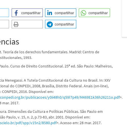
compartilhar
compartilhar
compartilhar
compartilhar
ências
t. Teoría de los derechos fundamentales. Madrid: Centro de
titucionales, 1993.
ulo. Curso de Direito Constitucional. 25ª ed. São Paulo: Malheiros,
ia Menegassi. A Tutela Constitucional da Cultura no Brasil. In: XXV
onal do CONPEDI, 2008, Brasília, Distrito Federal. Anais (on-line),
s: CONPEDI, 2016. Disponível em:
.conpedi.org.br/publicacoes/y0ii48h0/q59l7p49/M469E1k36h26211o.pdf
>.
8 mar. 2017.
ura. Dimensões da Cultura e Políticas Públicas. São Paulo em
São Paulo, v. 15, n. 2, p.73-83, abr. 2001. Disponível em:
scielo.br/pdf/spp/v15n2/8580.pdf
>. Acesso em: 28 mar. 2017.