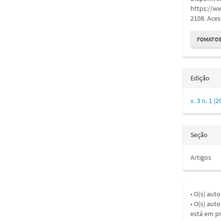
https://w
2108. Aces
FOMATOS
Edição
v. 3 n. 1 
Seção
Artigos
• O(s) aut
• O(s) aut
está em pr