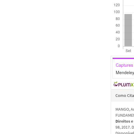
Captures
Mendeley
Detal
Como Cita
do
MANGO, An
artigo
FUNDAMEN
Direitos 
98, 2017.
Disponíve