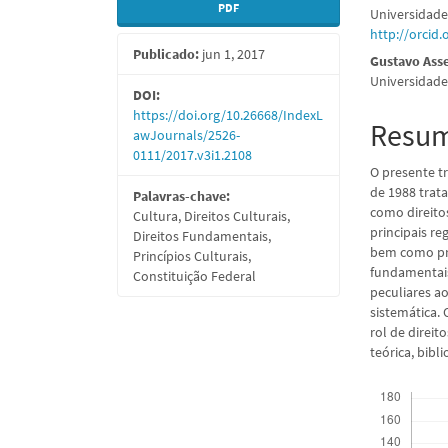
PDF
Universidade
lateral
do
http://orcid
Publicado:
jun 1, 2017
de
artigo
Gustavo Asse
Universidade
artigos
princi
DOI:
https://doi.org/10.26668/IndexL
Resu
awJournals/2526-
0111/2017.v3i1.2108
O presente t
de 1988 trata
Palavras-chave:
como direitos
Cultura, Direitos Culturais,
principais re
Direitos Fundamentais,
bem como pro
Princípios Culturais,
fundamentais.
Constituição Federal
peculiares a
sistemática. 
rol de direi
teórica, bibl
Downloads