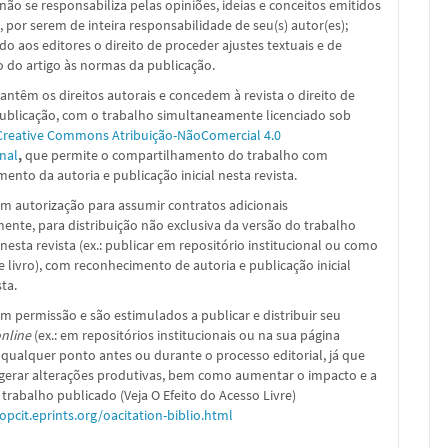
a não se responsabiliza pelas opiniões, ideias e conceitos emitidos
, por serem de inteira responsabilidade de seu(s) autor(es);
ado aos editores o direito de proceder ajustes textuais e de
 do artigo às normas da publicação.
ntêm os direitos autorais e concedem à revista o direito de
publicação, com o trabalho simultaneamente licenciado sob
Creative Commons Atribuição-NãoComercial 4.0
nal
,
que permite o compartilhamento do trabalho com
ento da autoria e publicação inicial nesta revista.
m autorização para assumir contratos adicionais
nte, para distribuição não exclusiva da versão do trabalho
nesta revista (ex.: publicar em repositório institucional ou como
e livro), com reconhecimento de autoria e publicação inicial
sta.
m permissão e são estimulados a publicar e distribuir seu
nline
(ex.: em repositórios institucionais ou na sua página
 qualquer ponto antes ou durante o processo editorial, já que
 gerar alterações produtivas, bem como aumentar o impacto e a
 trabalho publicado (Veja O Efeito do Acesso Livre)
/opcit.eprints.org/oacitation-biblio.html