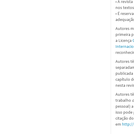
• A revist
nos textos
• É reserv
adequação
Autores ma
primeira 
a
Licença
Internacio
reconhecim
Autores tê
separadame
publicada 
capítulo d
nesta revi
Autores tê
trabalho
o
pessoal) a
isso pode
citação do
em
http:/