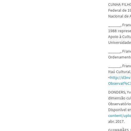
CUNHA FILHO,
Federal de 1
Nacional de A
______, Fran
1988: repres
Apoio à Cultu
Universidade
______, Fran
Ordenamento J
______, Franc
Itaú Cultural
<
http://d3nv
Observat%C3
DONDERS, Yv
dimensão cul
Observatório 
Disponível e
content/upl
abr. 2017.
GUIMARÃES, L