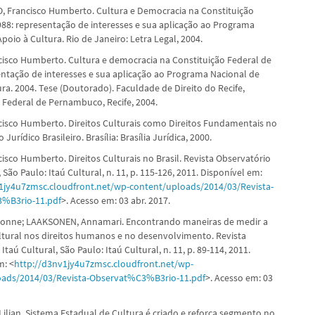
 Francisco Humberto. Cultura e Democracia na Constituição
988: representação de interesses e sua aplicação ao Programa
poio à Cultura. Rio de Janeiro: Letra Legal, 2004.
cisco Humberto. Cultura e democracia na Constituição Federal de
entação de interesses e sua aplicação ao Programa Nacional de
ra. 2004. Tese (Doutorado). Faculdade de Direito do Recife,
 Federal de Pernambuco, Recife, 2004.
cisco Humberto. Direitos Culturais como Direitos Fundamentais no
urídico Brasileiro. Brasília: Brasília Jurídica, 2000.
isco Humberto. Direitos Culturais no Brasil. Revista Observatório
, São Paulo: Itaú Cultural, n. 11, p. 115-126, 2011. Disponível em:
1jy4u7zmsc.cloudfront.net/wp-content/uploads/2014/03/Revista-
%B3rio-11.pdf
>. Acesso em: 03 abr. 2017.
onne; LAAKSONEN, Annamari. Encontrando maneiras de medir a
tural nos direitos humanos e no desenvolvimento. Revista
Itaú Cultural, São Paulo: Itaú Cultural, n. 11, p. 89-114, 2011.
m: <
http://d3nv1jy4u7zmsc.cloudfront.net/wp-
oads/2014/03/Revista-Observat%C3%B3rio-11.pdf
>. Acesso em: 03
ilian. Sistema Estadual de Cultura é criado e reforça segmento no