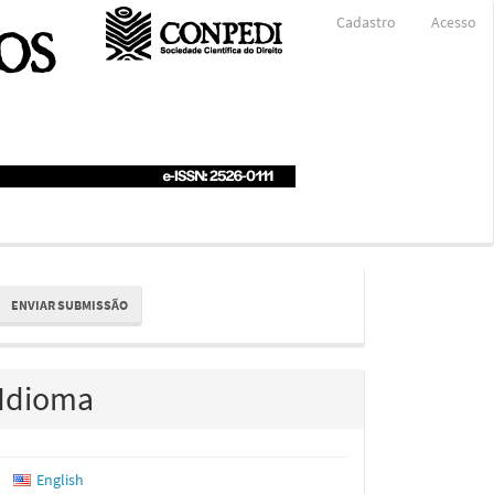
Cadastro
Acesso
nviar
ENVIAR SUBMISSÃO
ubmissão
Idioma
English