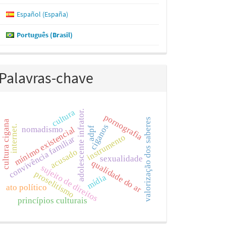
Español (España)
Português (Brasil)
Palavras-chave
cultura
adolescente infrator.
pornografia
valorização dos saberes
cultura cigana
ciganos
internet.
nomadismo
mínimo existencial
adpf
instrumento
convivência familiar
acusado
sexualidade
qualidade do ar
sujeito de direitos
proselitismo
mídia
ato político
princípios culturais