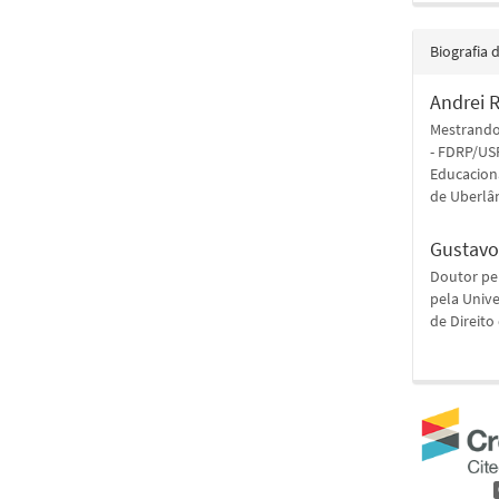
Biografia 
Andrei 
Mestrando
- FDRP/US
Educaciona
de Uberlâ
Gustavo
Doutor pel
pela Unive
de Direito