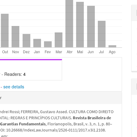
 - Readers:
4
-
see details
hes
r
drei Rossi; FERREIRA, Gustavo Assed. CULTURA COMO DIREITO
TAL: REGRAS E PRINCÍPIOS CULTURAIS.
Revista Brasileira de
e Garantias Fundamentais
, Florianopolis, Brasil, v. 3, n. 1, p. 80–
 DOI: 10.26668/IndexLawJournals/2526-0111/2017.v3i1.2108.
l em: