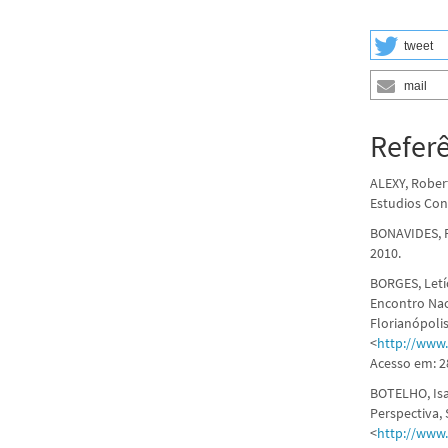
tweet
mail
Refer
ALEXY, Rober
Estudios Cons
BONAVIDES, Pa
2010.
BORGES, Letíc
Encontro Naci
Florianópoli
<
http://www
Acesso em: 2
BOTELHO, Isa
Perspectiva, 
<
http://www.