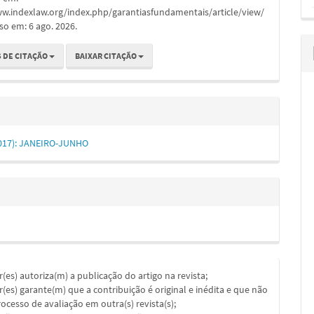
ww.indexlaw.org/index.php/garantiasfundamentais/article/view/
so em: 6 ago. 2026.
 DE CITAÇÃO
BAIXAR CITAÇÃO
(2017): JANEIRO-JUNHO
or(es) autoriza(m) a publicação do artigo na revista;
or(es) garante(m) que a contribuição é original e inédita e que não
ocesso de avaliação em outra(s) revista(s);