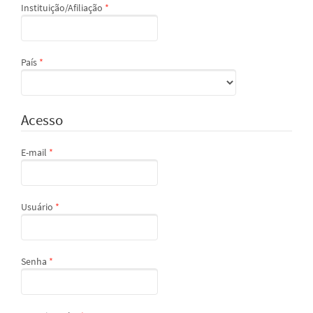
Obrigatório
Instituição/Afiliação
*
Obrigatório
País
*
Acesso
Obrigatório
E-mail
*
Obrigatório
Usuário
*
Obrigatório
Senha
*