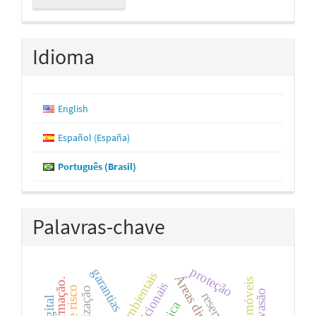
Submissão
Idioma
English
Español (España)
Português (Brasil)
Palavras-chave
proteção
garantias