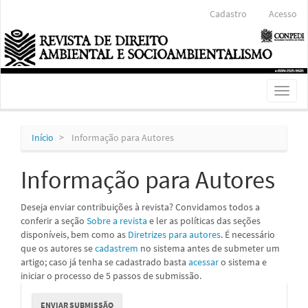
Navegação
Cadastro
Acesso
Principal
Conteúdo
principal
Barra
Lateral
Toggl
naviga
Início
Informação para Autores
Informação para Autores
Deseja enviar contribuições à revista? Convidamos todos a
conferir a seção
Sobre a revista
e ler as políticas das seções
disponíveis, bem como as
Diretrizes para autores
. É necessário
que os autores se
cadastrem
no sistema antes de submeter um
artigo; caso já tenha se cadastrado basta
acessar
o sistema e
iniciar o processo de 5 passos de submissão.
Enviar
ENVIAR SUBMISSÃO