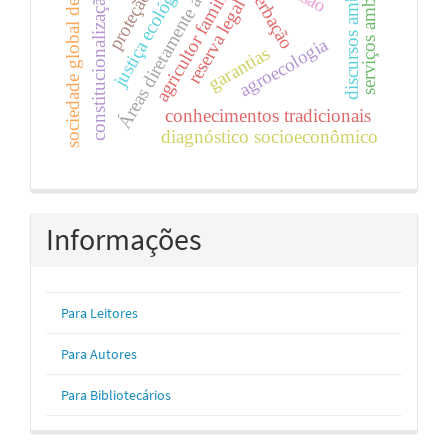
Áreas diretamente atingidas
discursos ambientais
serviços ambientais
sociedade global de risco
justiça ecológica
averbação
agricultor familiar
proteção
constitucionalização
reserva legal
agroecologia
garantias
conhecimentos tradicionais
diagnóstico socioeconômico
Informações
Para Leitores
Para Autores
Para Bibliotecários