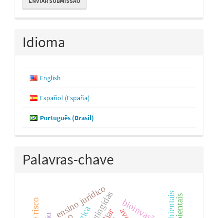
ENVIAR SUBMISSÃO
Submissão
Idioma
English
Español (España)
Português (Brasil)
Palavras-chave
ensino jurídico
bioinvasão