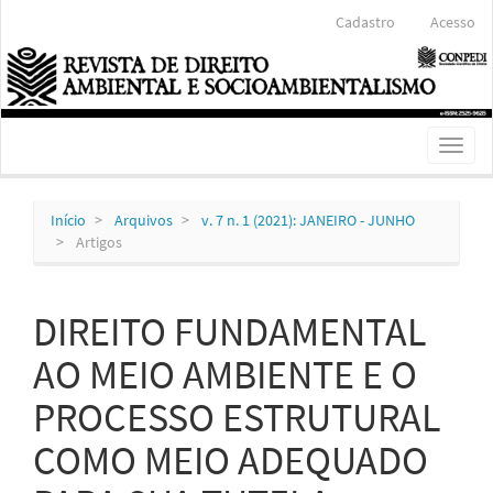
Navegação
Cadastro
Acesso
Principal
Conteúdo
principal
Barra
Lateral
Toggl
naviga
Início
Arquivos
v. 7 n. 1 (2021): JANEIRO - JUNHO
Artigos
DIREITO FUNDAMENTAL
AO MEIO AMBIENTE E O
PROCESSO ESTRUTURAL
COMO MEIO ADEQUADO