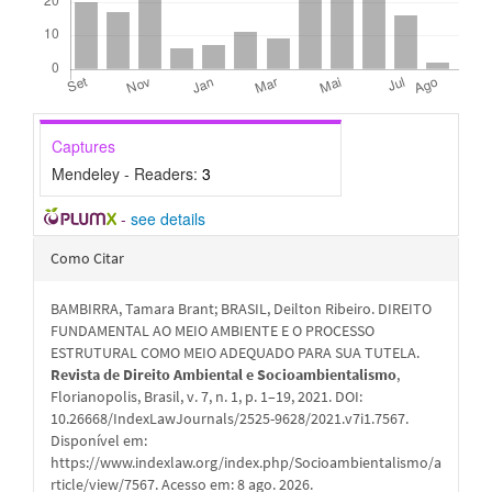
Captures
Mendeley - Readers:
3
-
see details
Detalhes
Como Citar
do
BAMBIRRA, Tamara Brant; BRASIL, Deilton Ribeiro. DIREITO
artigo
FUNDAMENTAL AO MEIO AMBIENTE E O PROCESSO
ESTRUTURAL COMO MEIO ADEQUADO PARA SUA TUTELA.
Revista de Direito Ambiental e Socioambientalismo
,
Florianopolis, Brasil, v. 7, n. 1, p. 1–19, 2021. DOI:
10.26668/IndexLawJournals/2525-9628/2021.v7i1.7567.
Disponível em:
https://www.indexlaw.org/index.php/Socioambientalismo/a
rticle/view/7567. Acesso em: 8 ago. 2026.