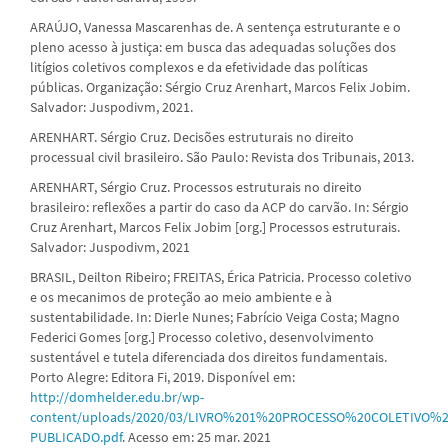
ARAÚJO, Vanessa Mascarenhas de. A sentença estruturante e o
pleno acesso à justiça: em busca das adequadas soluções dos
litígios coletivos complexos e da efetividade das políticas
públicas. Organização: Sérgio Cruz Arenhart, Marcos Felix Jobim.
Salvador: Juspodivm, 2021.
ARENHART. Sérgio Cruz. Decisões estruturais no direito
processual civil brasileiro. São Paulo: Revista dos Tribunais, 2013.
ARENHART, Sérgio Cruz. Processos estruturais no direito
brasileiro: reflexões a partir do caso da ACP do carvão. In: Sérgio
Cruz Arenhart, Marcos Felix Jobim [org.] Processos estruturais.
Salvador: Juspodivm, 2021
BRASIL, Deilton Ribeiro; FREITAS, Érica Patricia. Processo coletivo
e os mecanimos de proteção ao meio ambiente e à
sustentabilidade. In: Dierle Nunes; Fabrício Veiga Costa; Magno
Federici Gomes [org.] Processo coletivo, desenvolvimento
sustentável e tutela diferenciada dos direitos fundamentais.
Porto Alegre: Editora Fi, 2019. Disponível em:
http://domhelder.edu.br/wp-
content/uploads/2020/03/LIVRO%201%20PROCESSO%20COLETIVO%
PUBLICADO.pdf
. Acesso em: 25 mar. 2021