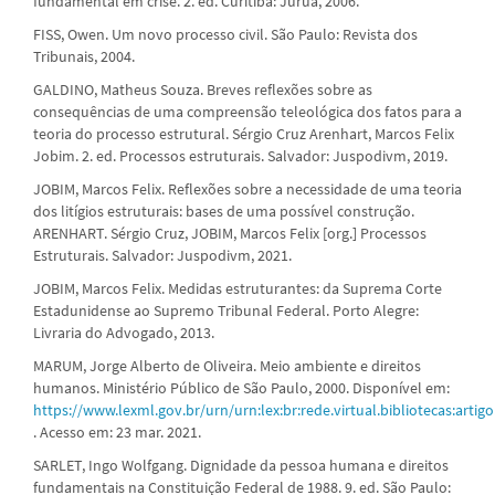
fundamental em crise. 2. ed. Curitiba: Juruá, 2006.
FISS, Owen. Um novo processo civil. São Paulo: Revista dos
Tribunais, 2004.
GALDINO, Matheus Souza. Breves reflexões sobre as
consequências de uma compreensão teleológica dos fatos para a
teoria do processo estrutural. Sérgio Cruz Arenhart, Marcos Felix
Jobim. 2. ed. Processos estruturais. Salvador: Juspodivm, 2019.
JOBIM, Marcos Felix. Reflexões sobre a necessidade de uma teoria
dos litígios estruturais: bases de uma possível construção.
ARENHART. Sérgio Cruz, JOBIM, Marcos Felix [org.] Processos
Estruturais. Salvador: Juspodivm, 2021.
JOBIM, Marcos Felix. Medidas estruturantes: da Suprema Corte
Estadunidense ao Supremo Tribunal Federal. Porto Alegre:
Livraria do Advogado, 2013.
MARUM, Jorge Alberto de Oliveira. Meio ambiente e direitos
humanos. Ministério Público de São Paulo, 2000. Disponível em:
https://www.lexml.gov.br/urn/urn:lex:br:rede.virtual.bibliotecas:artig
. Acesso em: 23 mar. 2021.
SARLET, Ingo Wolfgang. Dignidade da pessoa humana e direitos
fundamentais na Constituição Federal de 1988. 9. ed. São Paulo: