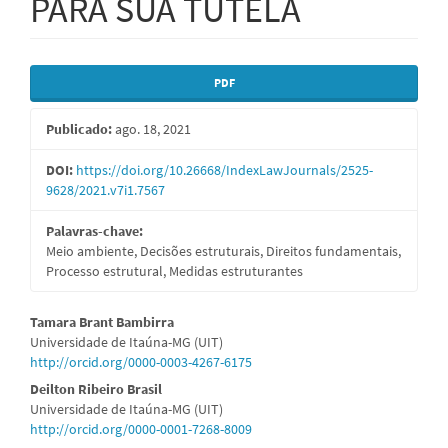
PARA SUA TUTELA
Barra
PDF
lateral
Publicado:
ago. 18, 2021
de
artigos
DOI:
https://doi.org/10.26668/IndexLawJournals/2525-
9628/2021.v7i1.7567
Palavras-chave:
Meio ambiente, Decisões estruturais, Direitos fundamentais,
Processo estrutural, Medidas estruturantes
Conteúdo
Tamara Brant Bambirra
Universidade de Itaúna-MG (UIT)
do
http://orcid.org/0000-0003-4267-6175
artigo
Deilton Ribeiro Brasil
Universidade de Itaúna-MG (UIT)
principal
http://orcid.org/0000-0001-7268-8009