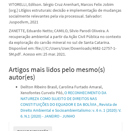
VITORELLI, Edilson. Sérgio Cruz Arenhart, Marcos Felix Jobim
[org.] Litígios estruturais: decisão e implementação de mudanças
socialmente relevantes pela via processual. Salvador:
Juspodivm, 2021
ZANETTE, Eduardo Netto; CAMILO, Silvio Parodi Oliveira. A
recuperação ambiental a partir da Ação Civil Pública no contexto
da exploração do carvão mineral no sul de Santa Catarina.
Disponível em: file:///C:/Users/User/Downloads/4682-12757-1-
SM.pdf . Acesso em: 25 mar. 2021.
Artigos mais lidos pelo mesmo(s)
autor(es)
Deilton Ribeiro Brasil, Carolina Furtado Amaral,
Xenofontes Curvelo Piló,
O RECONHECIMENTO DA
NATUREZA COMO SUJEITO DE DIREITOS NAS
CONSTITUIÇÕES DO EQUADOR E DA BOLÍVIA
,
Revista de
Direito Ambiental e Socioambientalismo: v. 6 n. 1 (2020): V.
6. N.1 (2020) - JANEIRO - JUNHO
Enviar