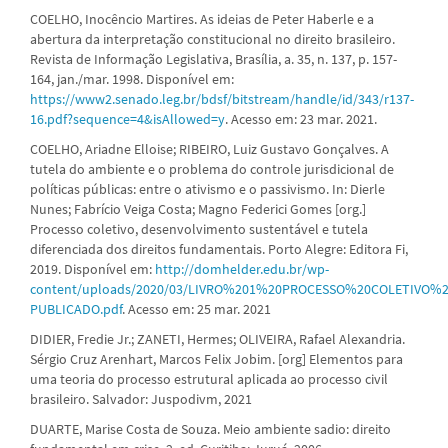
COELHO, Inocêncio Martires. As ideias de Peter Haberle e a
abertura da interpretação constitucional no direito brasileiro.
Revista de Informação Legislativa, Brasília, a. 35, n. 137, p. 157-
164, jan./mar. 1998. Disponível em:
https://www2.senado.leg.br/bdsf/bitstream/handle/id/343/r137-
16.pdf?sequence=4&isAllowed=y
. Acesso em: 23 mar. 2021.
COELHO, Ariadne Elloise; RIBEIRO, Luiz Gustavo Gonçalves. A
tutela do ambiente e o problema do controle jurisdicional de
políticas públicas: entre o ativismo e o passivismo. In: Dierle
Nunes; Fabrício Veiga Costa; Magno Federici Gomes [org.]
Processo coletivo, desenvolvimento sustentável e tutela
diferenciada dos direitos fundamentais. Porto Alegre: Editora Fi,
2019. Disponível em:
http://domhelder.edu.br/wp-
content/uploads/2020/03/LIVRO%201%20PROCESSO%20COLETIVO%
PUBLICADO.pdf
. Acesso em: 25 mar. 2021
DIDIER, Fredie Jr.; ZANETI, Hermes; OLIVEIRA, Rafael Alexandria.
Sérgio Cruz Arenhart, Marcos Felix Jobim. [org] Elementos para
uma teoria do processo estrutural aplicada ao processo civil
brasileiro. Salvador: Juspodivm, 2021
DUARTE, Marise Costa de Souza. Meio ambiente sadio: direito