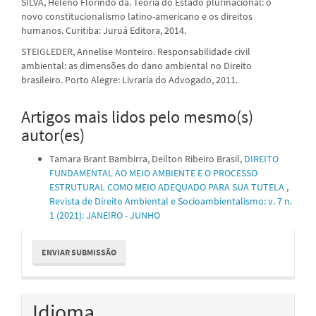
SILVA, Heleno Florindo da. Teoria do Estado plurinacional: o
novo constitucionalismo latino-americano e os direitos
humanos. Curitiba: Juruá Editora, 2014.
STEIGLEDER, Annelise Monteiro. Responsabilidade civil
ambiental: as dimensões do dano ambiental no Direito
brasileiro. Porto Alegre: Livraria do Advogado, 2011.
Artigos mais lidos pelo mesmo(s)
autor(es)
Tamara Brant Bambirra, Deilton Ribeiro Brasil,
DIREITO
FUNDAMENTAL AO MEIO AMBIENTE E O PROCESSO
ESTRUTURAL COMO MEIO ADEQUADO PARA SUA TUTELA
,
Revista de Direito Ambiental e Socioambientalismo: v. 7 n.
1 (2021): JANEIRO - JUNHO
Enviar
ENVIAR SUBMISSÃO
Submissão
Idioma