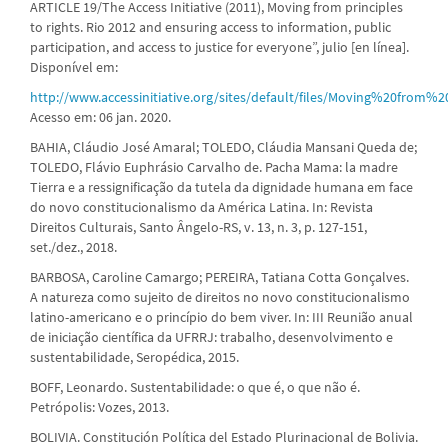
ARTICLE 19/The Access Initiative (2011), Moving from principles
to rights. Rio 2012 and ensuring access to information, public
participation, and access to justice for everyone”, julio [en línea].
Disponível em:
http://www.accessinitiative.org/sites/default/files/Moving%20from%
Acesso em: 06 jan. 2020.
BAHIA, Cláudio José Amaral; TOLEDO, Cláudia Mansani Queda de;
TOLEDO, Flávio Euphrásio Carvalho de. Pacha Mama: la madre
Tierra e a ressignificação da tutela da dignidade humana em face
do novo constitucionalismo da América Latina. In: Revista
Direitos Culturais, Santo Ângelo-RS, v. 13, n. 3, p. 127-151,
set./dez., 2018.
BARBOSA, Caroline Camargo; PEREIRA, Tatiana Cotta Gonçalves.
A natureza como sujeito de direitos no novo constitucionalismo
latino-americano e o princípio do bem viver. In: III Reunião anual
de iniciação científica da UFRRJ: trabalho, desenvolvimento e
sustentabilidade, Seropédica, 2015.
BOFF, Leonardo. Sustentabilidade: o que é, o que não é.
Petrópolis: Vozes, 2013.
BOLIVIA. Constitución Política del Estado Plurinacional de Bolivia.