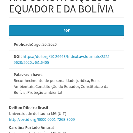
EQUADOR E DA BOLÍVIA
Barra
PDF
lateral
Publicado:
ago. 20, 2020
de
artigos
DOI:
https://doi.org/10.26668/IndexLawJournals/2525-
9628/2020.v6i1.6405
Palavras-chave:
Reconhecimento de personalidade jurídica, Bens
Ambientais, Constituição do Equador, Constituição da
Bolívia, Proteção ambiental
Conteúdo
Deilton Ribeiro Brasil
Universidade de Itaúna-MG (UIT)
do
http://orcid.org/0000-0001-7268-8009
artigo
Carolina Furtado Amaral