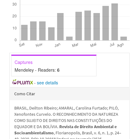
Captures
Mendeley - Readers:
6
-
see details
Detalhes
Como Citar
do
BRASIL, Deilton Ribeiro; AMARAL, Carolina Furtado; PILÓ,
artigo
Xenofontes Curvelo. O RECONHECIMENTO DA NATUREZA
COMO SUJEITO DE DIREITOS NAS CONSTITUIÇÕES DO
EQUADOR E DA BOLÍVIA.
Revista de Direito Ambiental e
Socioambientalismo
, Florianopolis, Brasil, v. 6, n. 1, p. 24–
40, 2020. DOI: 10.26668/IndexLawJournals/2525-