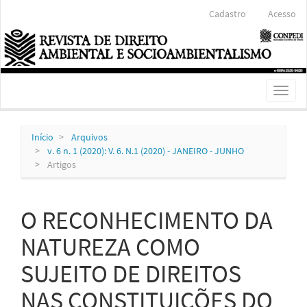
Navegação
Cadastro
Acesso
Principal
Conteúdo
principal
Barra
Lateral
Toggl
naviga
Início
Arquivos
v. 6 n. 1 (2020): V. 6. N.1 (2020) - JANEIRO - JUNHO
Artigos
O RECONHECIMENTO DA
NATUREZA COMO
SUJEITO DE DIREITOS
NAS CONSTITUIÇÕES DO