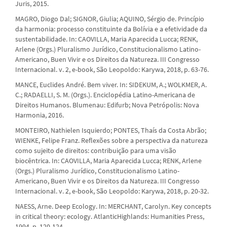
Juris, 2015.
MAGRO, Diogo Dal; SIGNOR, Giulia; AQUINO, Sérgio de. Princípio
da harmonia: processo constituinte da Bolívia e a efetividade da
sustentabilidade. In: CAOVILLA, Maria Aparecida Lucca; RENK,
Arlene (Orgs.) Pluralismo Jurídico, Constitucionalismo Latino-
Americano, Buen Vivir e os Direitos da Natureza. III Congresso
Internacional. v. 2, e-book, São Leopoldo: Karywa, 2018, p. 63-76.
MANCE, Euclides André. Bem viver. In: SIDEKUM, A.; WOLKMER, A.
C.; RADAELLI, S. M. (Orgs.). Enciclopédia Latino-Americana de
Direitos Humanos. Blumenau: Edifurb; Nova Petrópolis: Nova
Harmonia, 2016.
MONTEIRO, Nathielen Isquierdo; PONTES, Thaís da Costa Abrão;
WIENKE, Felipe Franz. Reflexões sobre a perspectiva da natureza
como sujeito de direitos: contribuição para uma visão
biocêntrica. In: CAOVILLA, Maria Aparecida Lucca; RENK, Arlene
(Orgs.) Pluralismo Jurídico, Constitucionalismo Latino-
Americano, Buen Vivir e os Direitos da Natureza. III Congresso
Internacional. v. 2, e-book, São Leopoldo: Karywa, 2018, p. 20-32.
NAESS, Arne. Deep Ecology. In: MERCHANT, Carolyn. Key concepts
in critical theory: ecology. AtlanticHighlands: Humanities Press,
1994, p. 120-124.