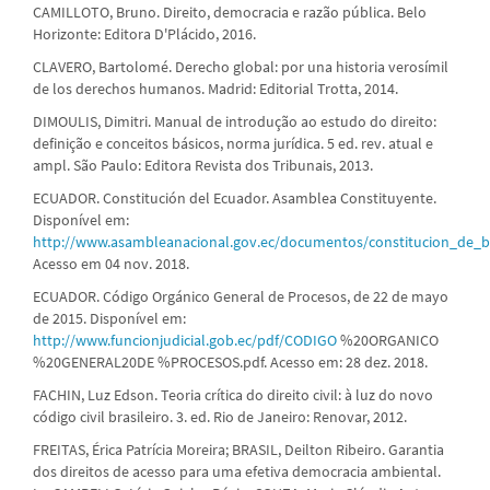
CAMILLOTO, Bruno. Direito, democracia e razão pública. Belo
Horizonte: Editora D'Plácido, 2016.
CLAVERO, Bartolomé. Derecho global: por una historia verosímil
de los derechos humanos. Madrid: Editorial Trotta, 2014.
DIMOULIS, Dimitri. Manual de introdução ao estudo do direito:
definição e conceitos básicos, norma jurídica. 5 ed. rev. atual e
ampl. São Paulo: Editora Revista dos Tribunais, 2013.
ECUADOR. Constitución del Ecuador. Asamblea Constituyente.
Disponível em:
http://www.asambleanacional.gov.ec/documentos/constitucion_de_bo
Acesso em 04 nov. 2018.
ECUADOR. Código Orgánico General de Procesos, de 22 de mayo
de 2015. Disponível em:
http://www.funcionjudicial.gob.ec/pdf/CODIGO
%20ORGANICO
%20GENERAL20DE %PROCESOS.pdf. Acesso em: 28 dez. 2018.
FACHIN, Luz Edson. Teoria crítica do direito civil: à luz do novo
código civil brasileiro. 3. ed. Rio de Janeiro: Renovar, 2012.
FREITAS, Érica Patrícia Moreira; BRASIL, Deilton Ribeiro. Garantia
dos direitos de acesso para uma efetiva democracia ambiental.