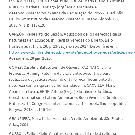
In: CAMPELLO, Lívia GaigherBósio; SOUZA, Maria Cláudia Antunes;
RIBEIRO, Mariana Santiago [org.] Meio ambiente e
desenvolvimento:os 25 anos da Declaração do Rio-92. 1. ed. São
Paulo-SP: Instituto de Desenvolvimento Humano Global-IDG,
2018, v. 1, p. 118-126.
GARZÓN, Rene Patricio Bedón. Aplicación de los derechos de la
naturaleza en Ecuador. In: Revista Veredas do Direito. Belo
Horizonte, v. 14, n. 28, p. 13-32, jan./abr. 2017. Disponível em:
http://www.domhelder.edu.br/revista/index.php/veredas/article/view
Acesso em: 28 jan. 2020.
GOMES, Carolina Balesquem de Oliveira; PAZINATO, Liane
Francisca Huning. Pelo fim da visão antropocêntrica para
realização da justiça socioambiental e reconhecimento da
natureza como riqueza da humanidade. In: CAOVILLA, Maria
Aparecida Lucca; RENK, Arlene (Orgs.) Pluralismo Jurídico,
Constitucionalismo Latino-Americano, Buen Vivir e os Direitos da
Natureza. III Congresso Internacional. v. 1, e-book, São Leopoldo:
Karywa, 2018, p. 156-166.
GRANZIERA, Maria Luiza Machado. Direito Ambiental. São Paulo:
Atlas, 2009.
GUSSOLI, Felipe Klein. A natureza como sujeito de direito na