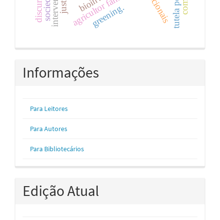
agricultor familiar
greening.
Informações
Para Leitores
Para Autores
Para Bibliotecários
Edição Atual