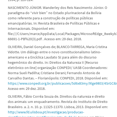
NASCIMENTO JÚNIOR. Wanderley dos Reis Nascimento Júnior. O
paradigma do “vivir bien” no Estado plurinacional da Bolívia
como referente para a construção de políticas públicas
emancipatórias. In: Revista Brasileira de Políticas Públicas e
Internacionais. Disponível em:
file:///C:Users/marce/AppData/Local/Packages/MicrosoftEdge_8we
66691-1-PB%20(3).pdf . Acesso em: 29 dez. 2018.
OLIVEIRA, Daniel Gonçalves de; BLANCO-TARREGA, Maria Cristina
Vidotte. Um diálogo entre o novo constitucionalismo latino-
americano e a Encíclica Laudato Si: para além do discurso
hegemônico do direito. In: Direitos da Natureza II [Recurso
eletrônico on-line] organização CONPEDI/ UASB Coordenadores:
Norma Sueli Padilha; Cristiane Derani; Fernando Antonio de
Carvalho Dantas. – Florianópolis: CONPEDI, 2018. Disponível em:
https://www.conpedi.org.br/publicacoes/5d6x83my/9lge9803/4SrGCi
Acesso em: 29 dez. 2018.
OLIVEIRA, Fábio Corrêa Souza de. Direitos da natureza e direito
dos animais: um enquadramento. Revista do Instituto de Direito
Brasileiro. a. 2. n. 10. p. 11325-11370. Lisboa, 2013. Disponível em:
http://www.fd.ulisboa.pt/investigacao/producao-