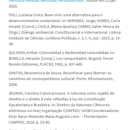
cientifica/revistas-cientificas/revista-da-fdul/
. Acesso em 23 jan.
2020.
POLI, Luciana Costa. Buen vivir: uma alternativa para o
desenvolvimento sustentável. In: MIRANDA, Jorge; GOMES, Carla
Amado [Coord.], CAÚLA, Bleine Queiroz; CARMO, Valter Moura do
[Orgs.]. Diálogo ambiental, Constitucional e Internacional. Lisboa:
Instituto de Ciências Jurídicos-Políticas, v. 3, t. II, out.- 2015, p. 19-
39.
QUIJANO, Aníbal. Colonialidad y Modernidad-racionalidad. In:
BONILLO, Heraclio [Comp.]. Los conquistados. Bogotá: Tercer
Mundo Ediciones, FLACSO, 1992, p. 437-449.
SANTOS, Boaventura de Sousa. Reconhecer para libertar: os
caminhos do cosmopolitismo cultural. Porto: Afrontamento,
2004.
SEGNINI, Carolina Cammarosano. A natureza como sujeito de
direitos e o direito à vida: reflexões à luz da Constituição
Equatoriana e Brasileira. In: Direitos da Natureza I [Recurso
eletrônico on-line] organização CONPEDI/ UASB Coordenadores:
Elcio Nacur Rezende; Maria Augusta León. – Florianópolis:
CONPEDI, 2018, p. 23-40.