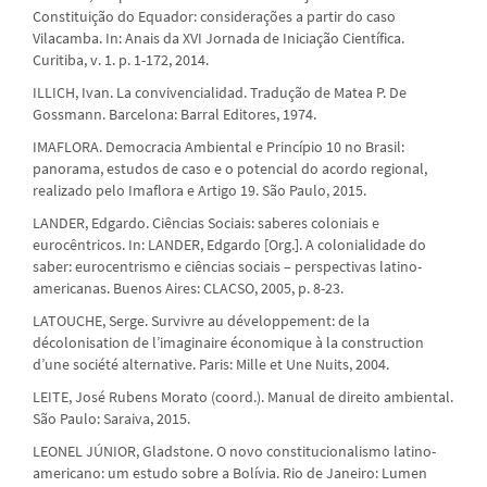
Constituição do Equador: considerações a partir do caso
Vilacamba. In: Anais da XVI Jornada de Iniciação Científica.
Curitiba, v. 1. p. 1-172, 2014.
ILLICH, Ivan. La convivencialidad. Tradução de Matea P. De
Gossmann. Barcelona: Barral Editores, 1974.
IMAFLORA. Democracia Ambiental e Princípio 10 no Brasil:
panorama, estudos de caso e o potencial do acordo regional,
realizado pelo Imaflora e Artigo 19. São Paulo, 2015.
LANDER, Edgardo. Ciências Sociais: saberes coloniais e
eurocêntricos. In: LANDER, Edgardo [Org.]. A colonialidade do
saber: eurocentrismo e ciências sociais – perspectivas latino-
americanas. Buenos Aires: CLACSO, 2005, p. 8-23.
LATOUCHE, Serge. Survivre au développement: de la
décolonisation de l’imaginaire économique à la construction
d’une société alternative. Paris: Mille et Une Nuits, 2004.
LEITE, José Rubens Morato (coord.). Manual de direito ambiental.
São Paulo: Saraiva, 2015.
LEONEL JÚNIOR, Gladstone. O novo constitucionalismo latino-
americano: um estudo sobre a Bolívia. Rio de Janeiro: Lumen