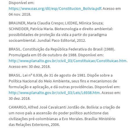
Disponível em:
https://www.oas.org/dil/esp/Constitucion_Bolivia.pdf
. Acesso em
04 nov. 2018.
BRAUNER, Maria Claudia Crespo; LIEDKE, Mônica Souza;
SCHNEIDER, Patrícia Maria. Biotecnologia e direito ambiental:
possibilidades de proteção da vida a partir do paradigma
socioambiental. Jundiaí: Paco Editorial, 2012.
BRASIL. Constituição da República Federativa do Brasil (1988).
Promulgada em 05 de outubro de 1988. Disponível em:
http://www.planalto.gov.br/ccivil_03/Constituicao/Constituicao.htm
.
Acesso em: 30 dez. 2018.
BRASIL. Lei nº 6.938, de 31 de agosto de 1981. Dispõe sobre a
Política Nacional do Meio Ambiente, seus fins e mecanismos de
formulação e aplicação, e dá outras providências. Disponível em:
http://www.planalto.gov.br/ccivil_03/Leis/L6938.htm
. Acesso em:
30 dez. 2018.
CAMARGO, Alfred José Cavalcanti Jordão de. Bolívia: a criação de
um novo país a ascensão do poder político autóctone das
civilizações pré-colombianas a Evo Morales. Brasília: Ministério
das Relações Exteriores, 2006.