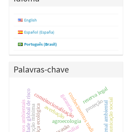
English
Español (España)
Português (Brasil)
Palavras-chave
reserva legal
sociedade global de risco
conhecimentos tradicionais
constitucionalização
garantias
comunicação social
proteção
discursos ambientais
tutela penal ambiental
justiça ecológica
intervenção mínima
averbação
agroecologia
bioinvasão