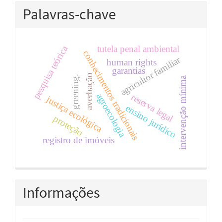
Palavras-chave
pesquisa teórica
tutela penal ambiental
conhecimentos tradicionais
agricultor familiar
human rights
garantias
averbação
greening.
intervenção mínima
agroecologia
reserva legal
justiça ecológica
ensino jurídico
proteção
registro de imóveis
Informações