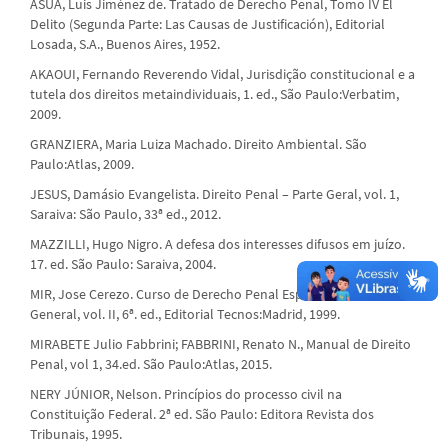
ASÚA, Luis Jiménez de. Tratado de Derecho Penal, Tomo IV El
Delito (Segunda Parte: Las Causas de Justificación), Editorial
Losada, S.A., Buenos Aires, 1952.
AKAOUI, Fernando Reverendo Vidal, Jurisdição constitucional e a
tutela dos direitos metaindividuais, 1. ed., São Paulo:Verbatim,
2009.
GRANZIERA, Maria Luiza Machado. Direito Ambiental. São
Paulo:Atlas, 2009.
JESUS, Damásio Evangelista. Direito Penal – Parte Geral, vol. 1,
Saraiva: São Paulo, 33ª ed., 2012.
MAZZILLI, Hugo Nigro. A defesa dos interesses difusos em juízo.
17. ed. São Paulo: Saraiva, 2004.
MIR, Jose Cerezo. Curso de Derecho Penal Español – Parte
General, vol. II, 6ª. ed., Editorial Tecnos:Madrid, 1999.
MIRABETE Julio Fabbrini; FABBRINI, Renato N., Manual de Direito
Penal, vol 1, 34.ed. São Paulo:Atlas, 2015.
NERY JÚNIOR, Nelson. Princípios do processo civil na
Constituição Federal. 2ª ed. São Paulo: Editora Revista dos
Tribunais, 1995.