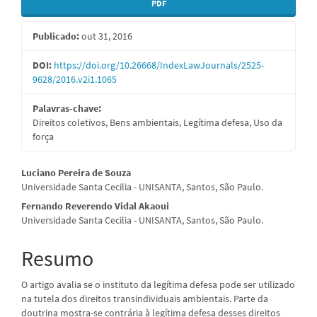
Barra
PDF
lateral
Publicado:
out 31, 2016
de
artigos
DOI:
https://doi.org/10.26668/IndexLawJournals/2525-
9628/2016.v2i1.1065
Palavras-chave:
Direitos coletivos, Bens ambientais, Legítima defesa, Uso da
força
Conteúdo
Luciano Pereira de Souza
Universidade Santa Cecilia - UNISANTA, Santos, São Paulo.
do
Fernando Reverendo Vidal Akaoui
artigo
Universidade Santa Cecilia - UNISANTA, Santos, São Paulo.
principal
Resumo
O artigo avalia se o instituto da legítima defesa pode ser utilizado
na tutela dos direitos transindividuais ambientais. Parte da
doutrina mostra-se contrária à legítima defesa desses direitos