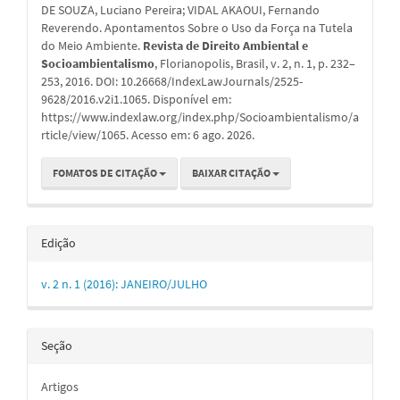
DE SOUZA, Luciano Pereira; VIDAL AKAOUI, Fernando
artigo
Reverendo. Apontamentos Sobre o Uso da Força na Tutela
do Meio Ambiente.
Revista de Direito Ambiental e
Socioambientalismo
, Florianopolis, Brasil, v. 2, n. 1, p. 232–
253, 2016. DOI: 10.26668/IndexLawJournals/2525-
9628/2016.v2i1.1065. Disponível em:
https://www.indexlaw.org/index.php/Socioambientalismo/a
rticle/view/1065. Acesso em: 6 ago. 2026.
FOMATOS DE CITAÇÃO
BAIXAR CITAÇÃO
Edição
v. 2 n. 1 (2016): JANEIRO/JULHO
Seção
Artigos