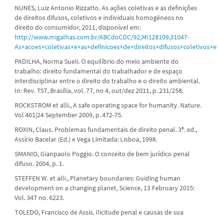
NUNES, Luiz Antonio Rizzatto. As ações coletivas e as definições
de direitos difusos, coletivos e individuais homogêneos no
direito do consumidor, 2011, disponível em:
http://www.migalhas.com.br/ABCdoCDC/92,MI128109,31047-
As+acoes+coletivas+e+as+definicoes+de+direitos+difusos+coletivos+e
PADILHA, Norma Sueli. O equilíbrio do meio ambiente do
trabalho: direito fundamental do trabalhador e de espaço
interdisciplinar entre o direito do trabalho e o direito ambiental.
In: Rev. TST, Brasília, vol. 77, no 4, out/dez 2011, p. 231/258.
ROCKSTRÖM et alli., A safe operating space for humanity. Nature.
Vol 461|24 September 2009, p. 472-75.
ROXIN, Claus. Problemas fundamentais de direito penal. 3ª. ed.,
Assírio Bacelar (Ed.) e Vega Limitada: Lisboa, 1998.
SMANIO, Gianpaolo Poggio. O conceito de bem jurídico penal
difuso. 2004, p. 1.
STEFFEN W. et alli., Planetary boundaries: Guiding human
development on a changing planet, Science, 13 February 2015:
Vol. 347 no. 6223.
TOLEDO, Francisco de Assis. Ilicitude penal e causas de sua