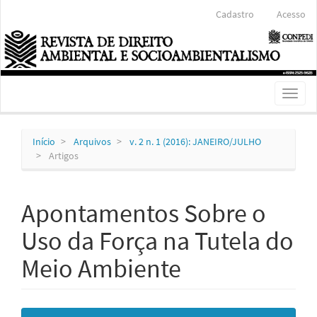
Navegação
Cadastro
Acesso
Principal
Conteúdo
principal
Barra
Lateral
Toggl
naviga
Início
Arquivos
v. 2 n. 1 (2016): JANEIRO/JULHO
Artigos
Apontamentos Sobre o
Uso da Força na Tutela do
Meio Ambiente