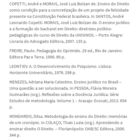
COPETTI, André e MORAIS, José Luiz Bolzan de. Ensino do Direito
como condição para a concretização de um projeto de felicidade
presente na Constituição Federal brasileira. In SANTOS, André
Leonardo Copetti. MORAIS, José Luiz Bolzan de. O ensino jurídico
e a formação do bacharel em Direito: diretrizes político-
pedagógicas do curso de Direito da UNISINOS. – Porto Alegre:
Livraria do Advogado Editora, 2007. 135 p.
FREIRE, Paulo. Pedagogia do Oprimido. 29 ed., Rio de Janeiro:
Editora Paz e Terra. 1996. 89 p.
LEONTIEV. A. O Desenvolvimento do Psiquismo. Lisboa:
Horizonte Universitário, 1978. 298 p.
MENEZES, Adriana Maria Celestino. Ensino jurídico no Brasil –
Uma questão a ser solucionada. In PESSOA, Flávia Moreira
Guimarães (org.). Reflexões sobre a Docência Jurídica. Série
Estudos de metodologia. Volume 1 – Aracaju: Evocati, 2013. 654
p.
MONDARDO, Dilsa. Metodologia do ensino do Direito: memórias
de um cronópio. In COLAÇO, Thais Luzia (org.). Aprendendo a
ensinar direito O Direito. – Florianópolis: OAB/SC Editora, 2006.
344 p.