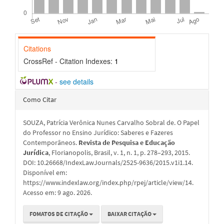
Citations
CrossRef - Citation Indexes:
1
-
see details
Detalhes
Como Citar
do
SOUZA, Patrícia Verônica Nunes Carvalho Sobral de. O Papel
artigo
do Professor no Ensino Jurídico: Saberes e Fazeres
Contemporâneos.
Revista de Pesquisa e Educação
Jurídica
, Florianopolis, Brasil, v. 1, n. 1, p. 278–293, 2015.
DOI: 10.26668/IndexLawJournals/2525-9636/2015.v1i1.14.
Disponível em:
https://www.indexlaw.org/index.php/rpej/article/view/14.
Acesso em: 9 ago. 2026.
FOMATOS DE CITAÇÃO
BAIXAR CITAÇÃO