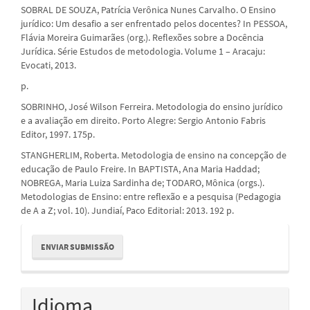
SOBRAL DE SOUZA, Patrícia Verônica Nunes Carvalho. O Ensino
jurídico: Um desafio a ser enfrentado pelos docentes? In PESSOA,
Flávia Moreira Guimarães (org.). Reflexões sobre a Docência
Jurídica. Série Estudos de metodologia. Volume 1 – Aracaju:
Evocati, 2013.
p.
SOBRINHO, José Wilson Ferreira. Metodologia do ensino jurídico
e a avaliação em direito. Porto Alegre: Sergio Antonio Fabris
Editor, 1997. 175p.
STANGHERLIM, Roberta. Metodologia de ensino na concepção de
educação de Paulo Freire. In BAPTISTA, Ana Maria Haddad;
NOBREGA, Maria Luiza Sardinha de; TODARO, Mônica (orgs.).
Metodologias de Ensino: entre reflexão e a pesquisa (Pedagogia
de A a Z; vol. 10). Jundiaí, Paco Editorial: 2013. 192 p.
Enviar
ENVIAR SUBMISSÃO
Submissão
Idioma