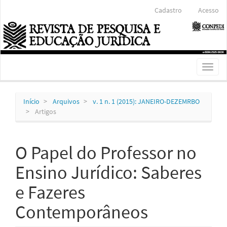
Navegação
Cadastro
Acesso
Principal
Conteúdo
principal
Barra
Lateral
Toggl
naviga
Início
Arquivos
v. 1 n. 1 (2015): JANEIRO-DEZEMRBO
Artigos
O Papel do Professor no
Ensino Jurídico: Saberes
e Fazeres
Contemporâneos