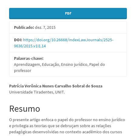
Barra
PDF
lateral
Publicado:
dez. 7, 2015
de
artigos
DOI:
https://doi.org/10.26668/IndexLawJournals/2525-
9636/2015.v1i1.14
Palavras-chave:
Aprendizagem, Educação, Ensino jurídico, Papel do
professor
Conteúdo
Patrícia Verônica Nunes Carvalho Sobral de Souza
Universidade Tiradentes, UNIT.
do
artigo
Resumo
principal
O presente artigo enfoca o papel do professor no ensino jurídico
e privilegia as teorias que se debruçam sobre as relações
pedagógicas desenvolvidas no contexto acadêmico dos cursos