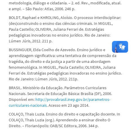
metodologia, diálogo e cidadania. – 2. ed. Rev., modificada, atual.
e ampl. – São Paulo: Atlas, 2006. 246 p.
BOLDT, Raphael e KHROLING, Aloísio. O processo interdisciplinar:
(des)construindo o ensino das ciências criminais. In MIGUEL,
Paula Castello; OLIVEIRA, Juliana Ferrari de. Estratégias
pedagógicas inovadoras no ensino jurídico. Rio de Janeiro:
Lúmen Júris, 2012. 211 p.
BUSSINGUER, Elda Coelho de Azevedo. Ensino jurídico e
aprendizagem significativa: uma tentativa de compreensão da
tragédia, do direito e da justiça a partir de uma abordagem
fenomenológica. In MIGUEL, Paula Castello; OLIVEIRA, Juliana
Ferrari de. Estratégias pedagógicas inovadoras no ensino jurídico.
Rio de Janeiro: Lúmen Júris, 2012. 211p.
BRASIL. Ministério da Educação. Parâmetros Curriculares
Nacionais. Secretaria de Educação Básica: Brasília (DF), 2006.
Disponível em:
http://provabrasil.inep.gov.br/parametros-
curriculares-nacionais
. Acesso em 23 ago 2014.
COLAÇO, Thais Luzia. Ensino do direito e capacitação docente. In
COLAÇO, Thais Luzia (org.). Aprendendo a ensinar direito O
Direito. – Florianópolis: OAB/SC Editora, 2006. 344 p.