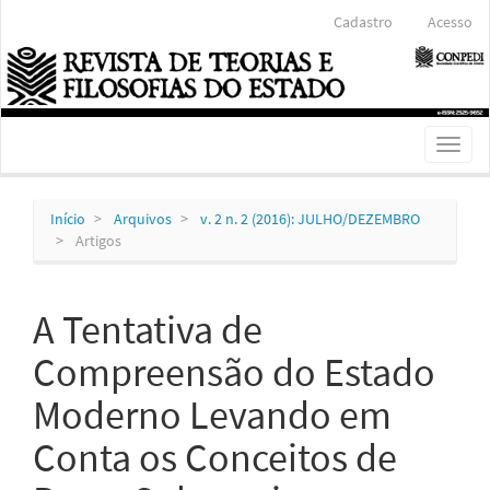
Navegação
Cadastro
Acesso
Principal
Conteúdo
principal
Barra
Lateral
Toggl
naviga
Início
Arquivos
v. 2 n. 2 (2016): JULHO/DEZEMBRO
Artigos
A Tentativa de
Compreensão do Estado
Moderno Levando em
Conta os Conceitos de