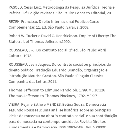
PASOLD, Cesar Luiz. Metodologia da Pesquisa Jurídica: Teoria e
Prática. 12ª Edição revisada. São Paulo: Conceito Editorial, 2011.
REZEK, Francisco. Direito Internacional Público: Curso
Complementar. 11. Ed. São Paulo: Saraiva, 2008,
Robert W. Tucker e David C. Hendrickson. Empire of Liberty: The
Statecraft of Thomas Jefferson.1990.
ROUSSEAU, J.-J. Do contrato social. 2ª ed. São Paulo: Abril
Cultural 1978.
ROUSSEAU, Jean Jaques. Do contrato social ou princípios do
direito político. Tradução Eduardo Brandão, Organização e
introdução Maurice Graston. São Paulo: Pinguin Classics
Companhia das Letras, 2011.
Thomas Jefferson to Edmund Randolph, 1799. ME 10:126
Thomas Jefferson to Thomas Pinckney, 1792. ME 9:7
VIEIRA, Rejane Esthe e MENDES, Betina Souza. Democracia
segundo Rousseau: uma análise histórica sobre as principais
ideias de rousseau na obra ‘o contrato social’ e sua contribuição
para democracia na contemporaneidade. Revista Direitos
Fundamentais e Democracia. ISSN 1982-0496. Vol. 5 (2009).