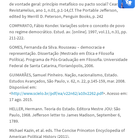
de vontade geral: princípio metafísico ou pacto social? Ceará:
RevistaHelius, ano 1, n.01, p.1-14,Cf. The Portable Jefferson,
edited by Merrill D. Peterson, Penguin Books, p. 242
COMPARATO, Fábio Konder. Variações sobre o conceito de povo
no regime democrático. Estud. av. [online]. 1997, vol.11, n.31, pp.
211-222.
GOMES, Fernanda da Silva. Rousseau – democracia e
representação. Dissertação (Mestrado em Ética e Filosofia
Política). Programa de Pós-Graduação em Filosofia. Universidade
Federal de Santa Catarina, Florianópolis, 2006.
GUIMARÃES, Samuel Pinheiro. Nação, nacionalismo, Estado.
Estudos Avançados, São Paulo, v. 62, n. 22, p.145-159, mar. 2008.
Disponível em:
<
http://www.scielo.br/pdf/ea/v22n62/a10v2262.pdf
>. Acesso em:
17 ago. 2015.
HELLER, Hermann. Teoria do Estado. Editora Mestre JOU: São
Paulo, 1968. Jefferson letter to James Madison, September 6,
1789.
Michael Kazin, et al. eds. The Concise Princeton Encyclopedia of
American Political History (2011).