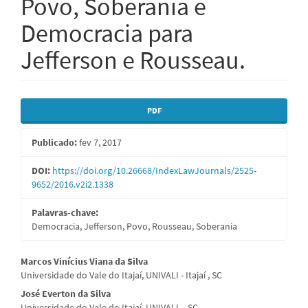
Povo, Soberania e
Democracia para
Jefferson e Rousseau.
Barra
PDF
lateral
Publicado:
fev 7, 2017
de
artigos
DOI:
https://doi.org/10.26668/IndexLawJournals/2525-
9652/2016.v2i2.1338
Palavras-chave:
Democracia, Jefferson, Povo, Rousseau, Soberania
Conteúdo
Marcos Vinícius Viana da Silva
Universidade do Vale do Itajaí, UNIVALI - Itajaí , SC
do
José Everton da Silva
Universidade do Vale do Itajaí, UNIVALI – SC