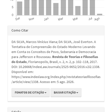
Detalhes
Como Citar
do
DA SILVA, Marcos Vinícius Viana; DA SILVA, José Everton. A
artigo
Tentativa de Compreensão do Estado Moderno Levando
em Conta os Conceitos de Povo, Soberania e Democracia
para Jefferson e Rousseau.
Revista de Teorias e Filosofias
do Estado
, Florianopolis, Brasil, v. 2, n. 2, p. 102–118, 2017.
DOI: 10.26668/IndexLawJournals/2525-9652/2016.v2i2.1338.
Disponível em:
https://www.indexlaw.org/index.php/revistateoriasfilosofias
/article/view/1338. Acesso em: 5 ago. 2026.
FOMATOS DE CITAÇÃO
BAIXAR CITAÇÃO
Edição