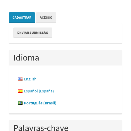
CADASTRAR
ACESSO
Enviar
ENVIAR SUBMISSÃO
Submissão
Idioma
English
Español (España)
Português (Brasil)
Palavras-chave