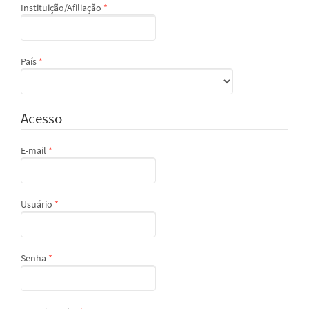
Obrigatório
Instituição/Afiliação
*
Obrigatório
País
*
Acesso
Obrigatório
E-mail
*
Obrigatório
Usuário
*
Obrigatório
Senha
*