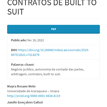
CONTRATOS DE BUILT TO
SUIT
Barra
PDF
lateral
Publicado:
fev 16, 2022
de
artigos
DOI:
https://doi.org/10.26668/IndexLawJournals/2525-
9679/2021.v7i2.8279
Palavras-chave:
Negócio jurídico, autonomia da vontade das partes,
arbitragem, contratos, built to suit.
Conteúdo
Mayra Rosane Melo
Universidade de Araraquara – Uniara
do
http://orcid.org/0000-0001-9434-4119
artigo
Jamile Gonçalves Calissi