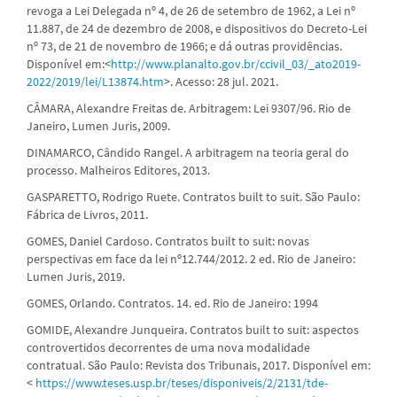
revoga a Lei Delegada nº 4, de 26 de setembro de 1962, a Lei nº
11.887, de 24 de dezembro de 2008, e dispositivos do Decreto-Lei
nº 73, de 21 de novembro de 1966; e dá outras providências.
Disponível em:<
http://www.planalto.gov.br/ccivil_03/_ato2019-
2022/2019/lei/L13874.htm
>. Acesso: 28 jul. 2021.
CÂMARA, Alexandre Freitas de. Arbitragem: Lei 9307/96. Rio de
Janeiro, Lumen Juris, 2009.
DINAMARCO, Cândido Rangel. A arbitragem na teoria geral do
processo. Malheiros Editores, 2013.
GASPARETTO, Rodrigo Ruete. Contratos built to suit. São Paulo:
Fábrica de Livros, 2011.
GOMES, Daniel Cardoso. Contratos built to suit: novas
perspectivas em face da lei nº12.744/2012. 2 ed. Rio de Janeiro:
Lumen Juris, 2019.
GOMES, Orlando. Contratos. 14. ed. Rio de Janeiro: 1994
GOMIDE, Alexandre Junqueira. Contratos built to suit: aspectos
controvertidos decorrentes de uma nova modalidade
contratual. São Paulo: Revista dos Tribunais, 2017. Disponível em:
<
https://www.teses.usp.br/teses/disponiveis/2/2131/tde-