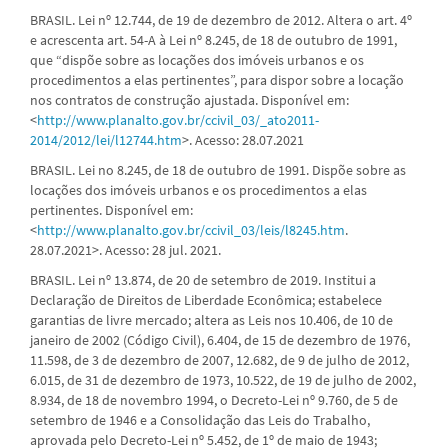
BRASIL. Lei nº 12.744, de 19 de dezembro de 2012. Altera o art. 4º
e acrescenta art. 54-A à Lei nº 8.245, de 18 de outubro de 1991,
que “dispõe sobre as locações dos imóveis urbanos e os
procedimentos a elas pertinentes”, para dispor sobre a locação
nos contratos de construção ajustada. Disponível em:
<
http://www.planalto.gov.br/ccivil_03/_ato2011-
2014/2012/lei/l12744.htm
>. Acesso: 28.07.2021
BRASIL. Lei no 8.245, de 18 de outubro de 1991. Dispõe sobre as
locações dos imóveis urbanos e os procedimentos a elas
pertinentes. Disponível em:
<
http://www.planalto.gov.br/ccivil_03/leis/l8245.htm
.
28.07.2021>. Acesso: 28 jul. 2021.
BRASIL. Lei nº 13.874, de 20 de setembro de 2019. Institui a
Declaração de Direitos de Liberdade Econômica; estabelece
garantias de livre mercado; altera as Leis nos 10.406, de 10 de
janeiro de 2002 (Código Civil), 6.404, de 15 de dezembro de 1976,
11.598, de 3 de dezembro de 2007, 12.682, de 9 de julho de 2012,
6.015, de 31 de dezembro de 1973, 10.522, de 19 de julho de 2002,
8.934, de 18 de novembro 1994, o Decreto-Lei nº 9.760, de 5 de
setembro de 1946 e a Consolidação das Leis do Trabalho,
aprovada pelo Decreto-Lei nº 5.452, de 1º de maio de 1943;