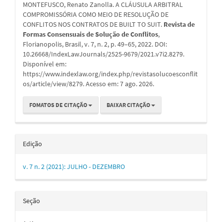
artigo
MONTEFUSCO, Renato Zanolla. A CLÁUSULA ARBITRAL
COMPROMISSÓRIA COMO MEIO DE RESOLUÇÃO DE
CONFLITOS NOS CONTRATOS DE BUILT TO SUIT.
Revista de
Formas Consensuais de Solução de Conflitos
,
Florianopolis, Brasil, v. 7, n. 2, p. 49–65, 2022. DOI:
10.26668/IndexLawJournals/2525-9679/2021.v7i2.8279.
Disponível em:
https://www.indexlaw.org/index.php/revistasolucoesconflit
os/article/view/8279. Acesso em: 7 ago. 2026.
FOMATOS DE CITAÇÃO
BAIXAR CITAÇÃO
Edição
v. 7 n. 2 (2021): JULHO - DEZEMBRO
Seção