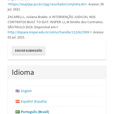
<
https://esaj.tjsp.jus.br/cjsg/resultadoCompleta.do
>. Acesso: 30
jul. 2021
ZACARELLI, Juliana Braido. A INTERVENÇÃO JUDICIAL NOS
CONTRATOS BUILT TO SUIT. INSPER. LL.M Direito dos Contratos.
SÃO PAULO 2019. Disponível em:<
http://dspace.insper.edu.br/xmlui/handle/11224/2509
>. Acesso
02 jul. 2021.
Enviar
ENVIAR SUBMISSÃO
Submissão
Idioma
English
Español (España)
Português (Brasil)