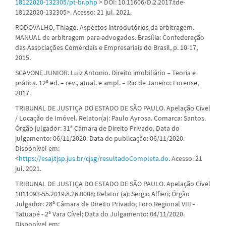
18122020-132305/pt-br.php
> DOI: 10.11606/D.2.2017.tde-
18122020-132305>. Acesso: 21 jul. 2021.
RODOVALHO, Thiago. Aspectos introdutórios da arbitragem.
MANUAL de arbitragem para advogados. Brasília: Confederação
das Associações Comerciais e Empresariais do Brasil, p. 10-17,
2015.
SCAVONE JUNIOR. Luiz Antonio. Direito imobiliário – Teoria e
prática. 12ª ed. – rev., atual. e ampl. – Rio de Janeiro: Forense,
2017.
TRIBUNAL DE JUSTIÇA DO ESTADO DE SÃO PAULO. Apelação Cível
/ Locação de Imóvel. Relator(a): Paulo Ayrosa. Comarca: Santos.
Órgão julgador: 31ª Câmara de Direito Privado. Data do
julgamento: 06/11/2020. Data de publicação: 06/11/2020.
Disponível em:
<
https://esaj.tjsp.jus.br/cjsg/resultadoCompleta.do
. Acesso: 21
jul. 2021.
TRIBUNAL DE JUSTIÇA DO ESTADO DE SÃO PAULO. Apelação Cível
1011093-55.2019.8.26.0008; Relator (a): Sergio Alfieri; Órgão
Julgador: 28ª Câmara de Direito Privado; Foro Regional VIII -
Tatuapé - 2ª Vara Cível; Data do Julgamento: 04/11/2020.
Disponível em: