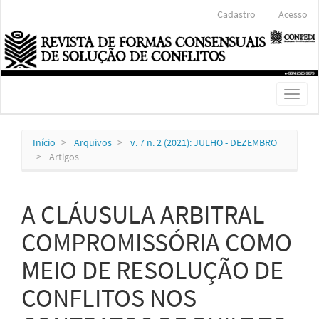
Navegação
Cadastro
Acesso
Principal
Conteúdo
principal
Barra
Lateral
Toggl
naviga
Início
Arquivos
v. 7 n. 2 (2021): JULHO - DEZEMBRO
Artigos
A CLÁUSULA ARBITRAL
COMPROMISSÓRIA COMO
MEIO DE RESOLUÇÃO DE
CONFLITOS NOS