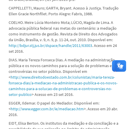
CAPPELLETTI, Mauro; GARTH, Bryant. Acesso à Justiça. Tradução
Ellen Gracie Northfllet. Porto Alegre: Fabris, 1988.
COELHO. Meire Lúcia Monteiro Mota; LÚCIO, Magda de Lima. A
advocacia pública federal nas metas do centenário: a mediação
como instrumento de gestão. Revista de Direito dos Advogados
da União, Brasília, v. 9, n. 9, p. 11-24, out. 2010. Disponível em:
http://bdjur.stj.jus.br/dspace/handle/2011/63003
. Acesso em 24
set 2016.
DIAS. Maria Tereza Fonseca Dias. A mediação na administração
pública e os novos caminhos para a solução de problemas e
controvérsias no setor público. Disponível em
<
http://www.direitodoestado.com.br/colunistas/maria-tereza-
fonseca-dias/a-mediacao-na-administracao-publica-e-os-novos-
caminhos-para-a-solucao-de-problemas-e-controversias-no-
setor-publico
> Acesso em 23 set 2016.
EGGER, Ildemar. O papel do Mediador. Disponível em:
<
http://www.egger.com.br/ie/mediacao.htm
>. Acesso em 20 abr.
2016.
EIDT, Elisa Berton. Os institutos da mediação e da conciliação e a
possibilidade de sua aplicação no âmbito da administração