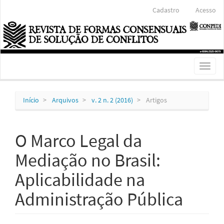
Navegação
Cadastro
Acesso
Principal
Conteúdo
principal
Barra
Lateral
Toggl
naviga
Início
Arquivos
v. 2 n. 2 (2016)
Artigos
O Marco Legal da
Mediação no Brasil:
Aplicabilidade na
Administração Pública