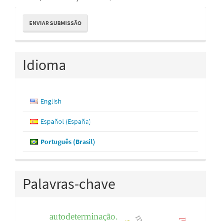
Enviar
ENVIAR SUBMISSÃO
Submissão
Idioma
English
Español (España)
Português (Brasil)
Palavras-chave
autodeterminação.