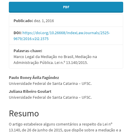
Barra
PDF
lateral
Publicado:
dez. 1, 2016
de
artigos
DOI:
https://doi.org/10.26668/IndexLawJournals/2525-
9679/2016.v2i2.1575
Palavras-chave:
Marco Legal da Mediação no Brasil, Mediação na
Administração Pública. Lei n.º 13.140/2015.
Conteúdo
Paulo Roney Ávila Fagúndez
Universidade Federal de Santa Catarina – UFSC.
do
Juliana Ribeiro Goulart
artigo
Universidade Federal de Santa Catarina – UFSC.
principal
Resumo
O artigo estabelece alguns comentários a respeito da Lei nº
13.140, de 26 de junho de 2015, que dispõe sobre a mediação e a