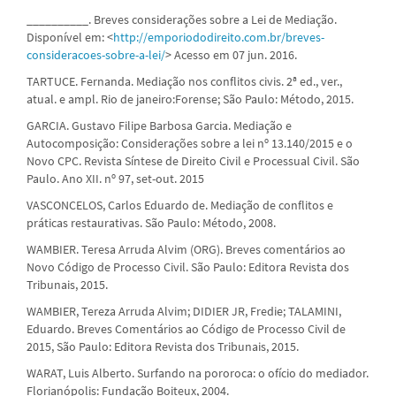
__________. Breves considerações sobre a Lei de Mediação.
Disponível em: <
http://emporiododireito.com.br/breves-
consideracoes-sobre-a-lei/
> Acesso em 07 jun. 2016.
TARTUCE. Fernanda. Mediação nos conflitos civis. 2ª ed., ver.,
atual. e ampl. Rio de janeiro:Forense; São Paulo: Método, 2015.
GARCIA. Gustavo Filipe Barbosa Garcia. Mediação e
Autocomposição: Considerações sobre a lei nº 13.140/2015 e o
Novo CPC. Revista Síntese de Direito Civil e Processual Civil. São
Paulo. Ano XII. nº 97, set-out. 2015
VASCONCELOS, Carlos Eduardo de. Mediação de conflitos e
práticas restaurativas. São Paulo: Método, 2008.
WAMBIER. Teresa Arruda Alvim (ORG). Breves comentários ao
Novo Código de Processo Civil. São Paulo: Editora Revista dos
Tribunais, 2015.
WAMBIER, Tereza Arruda Alvim; DIDIER JR, Fredie; TALAMINI,
Eduardo. Breves Comentários ao Código de Processo Civil de
2015, São Paulo: Editora Revista dos Tribunais, 2015.
WARAT, Luis Alberto. Surfando na pororoca: o ofício do mediador.
Florianópolis: Fundação Boiteux, 2004.