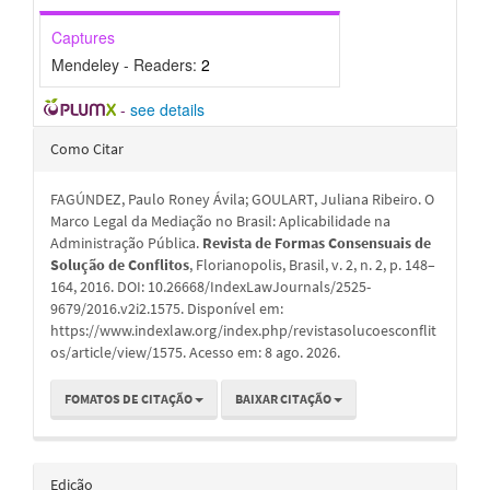
Captures
Mendeley - Readers:
2
-
see details
Detalhes
Como Citar
do
FAGÚNDEZ, Paulo Roney Ávila; GOULART, Juliana Ribeiro. O
artigo
Marco Legal da Mediação no Brasil: Aplicabilidade na
Administração Pública.
Revista de Formas Consensuais de
Solução de Conflitos
, Florianopolis, Brasil, v. 2, n. 2, p. 148–
164, 2016. DOI: 10.26668/IndexLawJournals/2525-
9679/2016.v2i2.1575. Disponível em:
https://www.indexlaw.org/index.php/revistasolucoesconflit
os/article/view/1575. Acesso em: 8 ago. 2026.
FOMATOS DE CITAÇÃO
BAIXAR CITAÇÃO
Edição