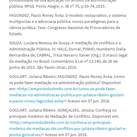
pública. RPGE. Porto Alegre, v. 36 nº 75, p.55-74, 2015.
FAGÚNDEZ, Paulo Roney Ávila. O modelo restaurativo, o sistema
multiportas e a advocacia pública: novos paradigmas para a
ciência jurídica. Tese. Congresso Nacional de Procuradores de
Estado.
SOUZA. Luciana Moessa de Souza. A mediação de conflitos e a
Administração Pública. In: HALE, Durval; PINHO, Humberto Dalla
Bernardina de; CABRAL, Trícia Navarro Xavier (Org.). O marco legal
da mediação no Brasil: comentários à Lei nº 13.140, de 26 de
junho de 2015. São Paulo: Atlas, 2016.
GOULART. Juliana Ribeiro; FAGÚNDEZ. Paulo Roney Ávila. Como
se pode fazer mediação na administração pública? Disponível
em: <
http://emporiododireito.com.br/como-se-pode-fazer-
mediacao-na-administracao-publica-por-juliana-ribeiro-goulart-
e-paulo-roney-fagundez-avila/
> Acesso em 07 jun. 2016.
GOULART. Juliana Ribeiro. GONÇALVES. Jéssica. Conheça os
principais modelos de Mediação de Conflitos. Disponível em:
<
http://emporiododireito.com.br/conheca-os-principais-
modelos-de-mediacao-de-conflitos-por-juliana-ribeiro-goulart-e-
jessica-goncalves/
> Acesso em 07 jun. 2016.