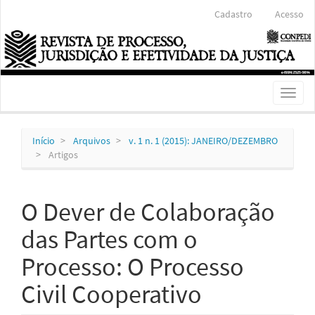
Navegação
Cadastro
Acesso
Principal
Conteúdo
principal
Barra
Lateral
Toggl
naviga
Início
Arquivos
v. 1 n. 1 (2015): JANEIRO/DEZEMBRO
Artigos
O Dever de Colaboração
das Partes com o
Processo: O Processo
Civil Cooperativo