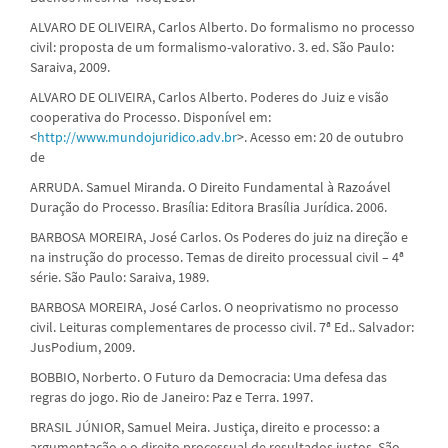
ALVARO DE OLIVEIRA, Carlos Alberto. Do formalismo no processo
civil: proposta de um formalismo-valorativo. 3. ed. São Paulo:
Saraiva, 2009.
ALVARO DE OLIVEIRA, Carlos Alberto. Poderes do Juiz e visão
cooperativa do Processo. Disponível em:
<
http://www.mundojuridico.adv.br
>. Acesso em: 20 de outubro
de
ARRUDA. Samuel Miranda. O Direito Fundamental à Razoável
Duração do Processo. Brasília: Editora Brasília Jurídica. 2006.
BARBOSA MOREIRA, José Carlos. Os Poderes do juiz na direção e
na instrução do processo. Temas de direito processual civil – 4ª
série. São Paulo: Saraiva, 1989.
BARBOSA MOREIRA, José Carlos. O neoprivatismo no processo
civil. Leituras complementares de processo civil. 7ª Ed.. Salvador:
JusPodium, 2009.
BOBBIO, Norberto. O Futuro da Democracia: Uma defesa das
regras do jogo. Rio de Janeiro: Paz e Terra. 1997.
BRASIL JÚNIOR, Samuel Meira. Justiça, direito e processo: a
argumentação e o direito processual de resultados justos. São