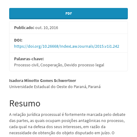
Barra
PDF
lateral
Publicado:
out. 10, 2016
de
artigos
DOI:
https://doi.org/10.26668/IndexLawJournals/2015.v1i1.242
Palavras-chave:
Processo civil, Cooperação, Devido processo legal
Conteúdo
Isadora Minotto Gomes Schwertner
Universidade Estadual do Oeste do Paraná, Paraná
do
artigo
Resumo
principal
A relação jurídica processual é fortemente marcada pelo debate
das partes, as quais ocupam posições antagônicas no processo,
cada qual na defesa dos seus interesses, em razão da
necessidade de obtenção do objeto disputado em juízo. O