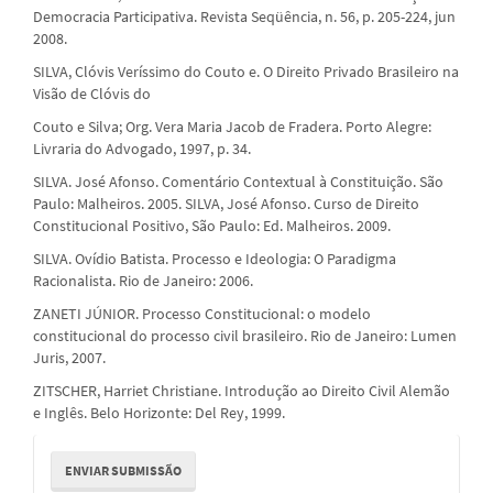
Democracia Participativa. Revista Seqüência, n. 56, p. 205-224, jun
2008.
SILVA, Clóvis Veríssimo do Couto e. O Direito Privado Brasileiro na
Visão de Clóvis do
Couto e Silva; Org. Vera Maria Jacob de Fradera. Porto Alegre:
Livraria do Advogado, 1997, p. 34.
SILVA. José Afonso. Comentário Contextual à Constituição. São
Paulo: Malheiros. 2005. SILVA, José Afonso. Curso de Direito
Constitucional Positivo, São Paulo: Ed. Malheiros. 2009.
SILVA. Ovídio Batista. Processo e Ideologia: O Paradigma
Racionalista. Rio de Janeiro: 2006.
ZANETI JÚNIOR. Processo Constitucional: o modelo
constitucional do processo civil brasileiro. Rio de Janeiro: Lumen
Juris, 2007.
ZITSCHER, Harriet Christiane. Introdução ao Direito Civil Alemão
e Inglês. Belo Horizonte: Del Rey, 1999.
Enviar
ENVIAR SUBMISSÃO
Submissão