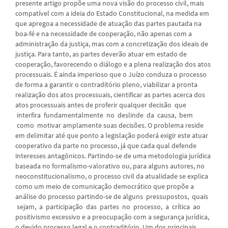
presente artigo propõe uma nova visão do processo civil, mais
compatível com a ideia do Estado Constitucional, na medida em
que apregoa a necessidade de atuação das partes pautada na
boa-fé e na necessidade de cooperação, não apenas com a
administração da justiça, mas com a concretização dos ideais de
justiça. Para tanto, as partes deverão atuar em estado de
cooperação, favorecendo o diálogo e a plena realização dos atos
processuais. É ainda imperioso que o Juízo conduza o processo
de forma a garantir o contraditório pleno, viabilizar a pronta
realização dos atos processuais, cientificar as partes acerca dos
atos processuais antes de proferir qualquer decisão que
interfira fundamentalmente no deslinde da causa, bem
como motivar amplamente suas decisões. O problema reside
em delimitar até que ponto a legislação poderá exigir este atuar
cooperativo da parte no processo, já que cada qual defende
interesses antagônicos. Partindo-se de uma metodologia jurídica
baseada no formalismo-valorativo ou, para alguns autores, no
neoconstitucionalismo, o processo civil da atualidade se explica
como um meio de comunicação democrático que propõe a
análise do processo partindo-se de alguns pressupostos, quais
sejam, a participação das partes no processo, a crítica ao
positivismo excessivo e a preocupação com a segurança jurídica,
o devido processo legal e o contraditório. Um dos principais