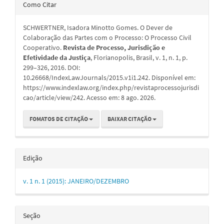
Detalhes
Como Citar
do
SCHWERTNER, Isadora Minotto Gomes. O Dever de
artigo
Colaboração das Partes com o Processo: O Processo Civil
Cooperativo.
Revista de Processo, Jurisdição e
Efetividade da Justiça
, Florianopolis, Brasil, v. 1, n. 1, p.
299–326, 2016. DOI:
10.26668/IndexLawJournals/2015.v1i1.242. Disponível em:
https://www.indexlaw.org/index.php/revistaprocessojurisdi
cao/article/view/242. Acesso em: 8 ago. 2026.
FOMATOS DE CITAÇÃO
BAIXAR CITAÇÃO
Edição
v. 1 n. 1 (2015): JANEIRO/DEZEMBRO
Seção