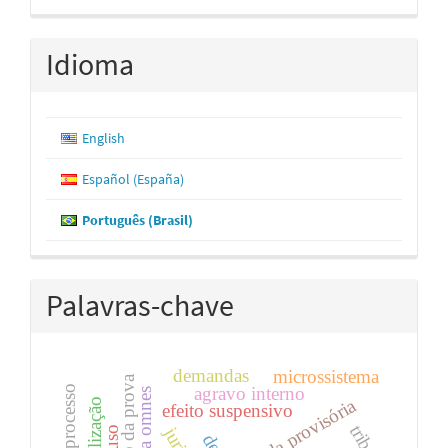
Idioma
English
Español (España)
Português (Brasil)
Palavras-chave
demandas
microssistema
valoração da prova
agravo interno
tutela provisória
estabilização
efeito suspensivo