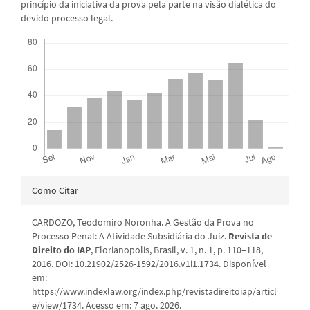
princípio da iniciativa da prova pela parte na visão dialética do
devido processo legal.
Downloads
Detalhes
Como Citar
do
CARDOZO, Teodomiro Noronha. A Gestão da Prova no
artigo
Processo Penal: A Atividade Subsidiária do Juiz.
Revista de
Direito do IAP
, Florianopolis, Brasil, v. 1, n. 1, p. 110–118,
2016. DOI: 10.21902/2526-1592/2016.v1i1.1734. Disponível
em:
https://www.indexlaw.org/index.php/revistadireitoiap/articl
e/view/1734. Acesso em: 7 ago. 2026.