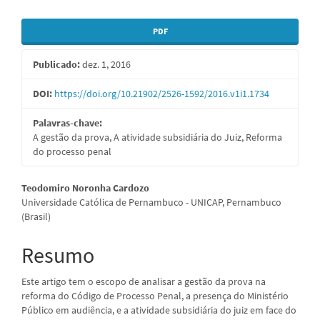
Barra
PDF
lateral
Publicado:
dez. 1, 2016
de
artigos
DOI:
https://doi.org/10.21902/2526-1592/2016.v1i1.1734
Palavras-chave:
A gestão da prova, A atividade subsidiária do Juiz, Reforma
do processo penal
Conteúdo
Teodomiro Noronha Cardozo
Universidade Católica de Pernambuco - UNICAP, Pernambuco
do
(Brasil)
artigo
Resumo
principal
Este artigo tem o escopo de analisar a gestão da prova na
reforma do Código de Processo Penal, a presença do Ministério
Público em audiência, e a atividade subsidiária do juiz em face do