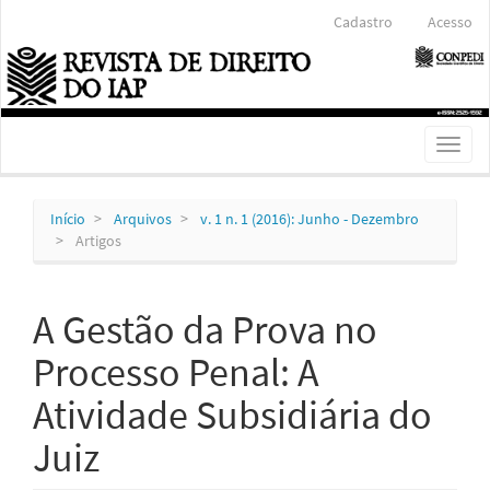
Navegação
Cadastro
Acesso
Principal
Conteúdo
principal
Barra
Lateral
Toggl
naviga
Início
Arquivos
v. 1 n. 1 (2016): Junho - Dezembro
Artigos
A Gestão da Prova no
Processo Penal: A
Atividade Subsidiária do
Juiz