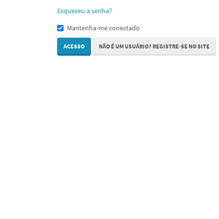
Esqueceu a senha?
Mantenha-me conectado
ACESSO
NÃO É UM USUÁRIO? REGISTRE-SE NO SITE