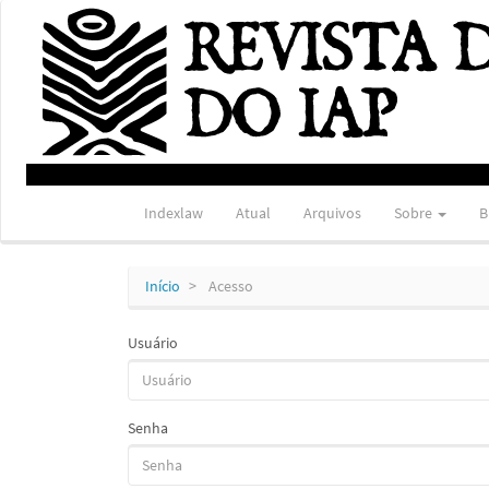
Navegação
Principal
Conteúdo
principal
Barra
Lateral
Indexlaw
Atual
Arquivos
Sobre
B
Início
Acesso
Usuário
Senha