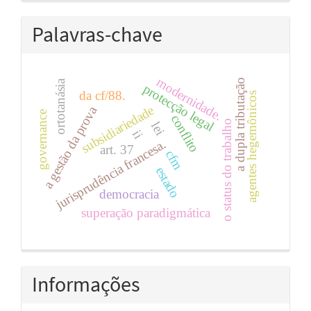
Palavras-chave
modernidade.
a dupla tributação
ortotanásia
protecção legal
da cf/88.
agentes hegemônicos
subsidiariedade
a gestão da prova
governance
conflito
o status do trabalho
lei
ii
jurisprudência francesa.
art. 37
cfm
estado
democracia
superação paradigmática
Informações