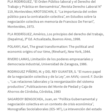
PLA RODRÍGUEZ, “El Orden Público laboral y el Derecho del
Trabajo y Práctica en Iberoamérica”, Revista Derecho Laboral N°
119, Montevideo; KROTOSCHIN, E. “La importancia del orden
público para la contratación colectiva”, en Estudios sobre la
negociación colectiva en memoria de Francisco De Ferrari”,
Montevideo, 1973.
PLA RODRÍGUEZ, Américo, Los principios del derecho del trabajo,
(Depalma), 3ª Ed. Actualizada, Buenos Aires, 1998.
POLANYI, Karl, The great transformation: The political and
economic origins of our time, (Rinehart), New York, 1944.
RIVERO LAMAS, Limitación de los poderes empresariales y
democracia industrial, Universidad de Zaragoza, 1986.
RODRIGUEZ PIÑERO, M. y DEL REY GUANTER, S. “El nuevo papel
de la negociación colectiva y de la Ley”, en AAVV,- coord. F. Durán
-, “Las relaciones laborales y la reorganización del sistema
productivo”, Publicaciones del Monte de Piedad y Caja de
Ahorros de Córdoba, Córdoba, 1983
SAGARDOY BENGOCHEA, Juan, en “Política Gubernamental y
negociación colectiva en un contexto de crisis económica”,
Monografías Sociolaborales (IES- MT), La intevención del estado