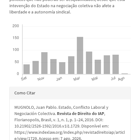
intevenção do Estado na negociação coletiva não afete a
liberdade e a autonomía sindical.
Downloads
Detalhes
Como Citar
do
MUGNOLO, Juan Pablo. Estado, Conflicto Laboral y
artigo
Negociación Colectiva.
Revista de Direito do IAP
,
Florianopolis, Brasil, v. 1, n. 1, p. 1–24, 2016. DOI:
10.21902/2526-1592/2016.v1i1.1729. Disponível em:
https://www.indexlaw.org/index.php/revistadireitoiap/articl
e/view/1729. Acesso em: 7 ago. 2026.