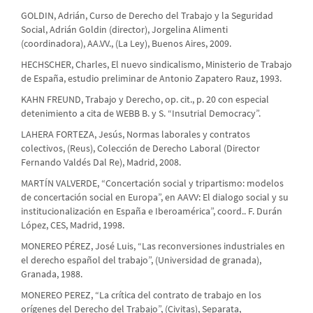
GOLDIN, Adrián, Curso de Derecho del Trabajo y la Seguridad
Social, Adrián Goldin (director), Jorgelina Alimenti
(coordinadora), AA.VV., (La Ley), Buenos Aires, 2009.
HECHSCHER, Charles, El nuevo sindicalismo, Ministerio de Trabajo
de España, estudio preliminar de Antonio Zapatero Rauz, 1993.
KAHN FREUND, Trabajo y Derecho, op. cit., p. 20 con especial
detenimiento a cita de WEBB B. y S. “Insutrial Democracy”.
LAHERA FORTEZA, Jesús, Normas laborales y contratos
colectivos, (Reus), Colección de Derecho Laboral (Director
Fernando Valdés Dal Re), Madrid, 2008.
MARTÍN VALVERDE, “Concertación social y tripartismo: modelos
de concertación social en Europa”, en AAVV: El dialogo social y su
institucionalización en España e Iberoamérica”, coord.. F. Durán
López, CES, Madrid, 1998.
MONEREO PÉREZ, José Luis, “Las reconversiones industriales en
el derecho español del trabajo”, (Universidad de granada),
Granada, 1988.
MONEREO PEREZ, “La crítica del contrato de trabajo en los
orígenes del Derecho del Trabajo”, (Civitas), Separata,