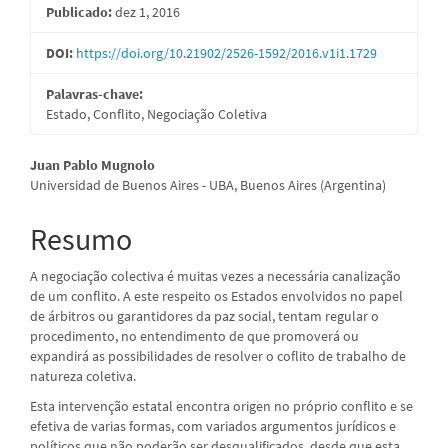
Publicado:
dez 1, 2016
de
artigos
DOI:
https://doi.org/10.21902/2526-1592/2016.v1i1.1729
Palavras-chave:
Estado, Conflito, Negociação Coletiva
Conteúdo
Juan Pablo Mugnolo
Universidad de Buenos Aires - UBA, Buenos Aires (Argentina)
do
artigo
Resumo
principal
A negociação colectiva é muitas vezes a necessária canalização
de um conflito. A este respeito os Estados envolvidos no papel
de árbitros ou garantidores da paz social, tentam regular o
procedimento, no entendimento de que promoverá ou
expandirá as possibilidades de resolver o coflito de trabalho de
natureza coletiva.
Esta intervenção estatal encontra origen no próprio conflito e se
efetiva de varias formas, com variados argumentos jurídicos e
políticos que não poderão ser desqualificados, desde que esta