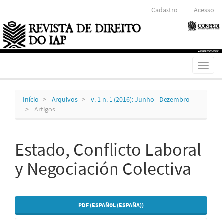
Navegação
Cadastro
Acesso
Principal
Conteúdo
principal
Barra
Lateral
Toggl
naviga
Início
Arquivos
v. 1 n. 1 (2016): Junho - Dezembro
Artigos
Estado, Conflicto Laboral
y Negociación Colectiva
Barra
PDF (ESPAÑOL (ESPAÑA))
lateral