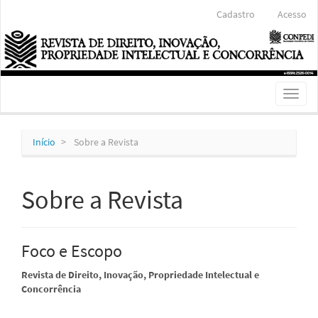
Navegação
Cadastro
Acesso
Principal
Conteúdo
principal
Barra
Lateral
Toggl
naviga
Início
Sobre a Revista
Sobre a Revista
Foco e Escopo
Revista de Direito, Inovação, Propriedade Intelectual e
Concorrência