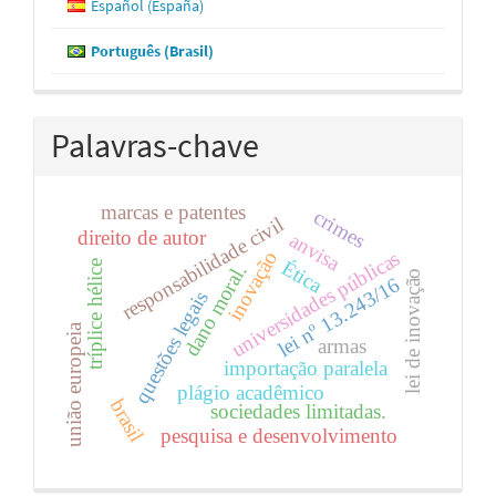
Español (España)
Português (Brasil)
Palavras-chave
marcas e patentes
crimes
responsabilidade civil
direito de autor
anvisa
universidades públicas
inovação
Ética
tríplice hélice
dano moral.
lei de inovação
lei nº 13.243/16
questões legais
união europeia
armas
importação paralela
plágio acadêmico
brasil
sociedades limitadas.
pesquisa e desenvolvimento