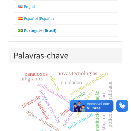
English
Español (España)
Português (Brasil)
Palavras-chave
jornada de trabalho
novas tecnologias
paradoxos
eficácia
imigrantes
e-cidadão
políticas públicas
policontexturalidade.
américa latina
relações privadas
estado
constitucionalização
justiça de transição
liberdade
igualdade
laicidade
ações afirmativas
reforma
quilombolas