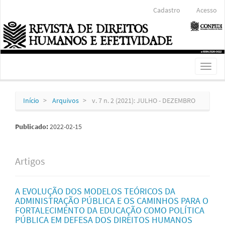
Navegação
Cadastro
Acesso
Principal
Conteúdo
principal
Barra
Lateral
Toggl
naviga
Início
Arquivos
v. 7 n. 2 (2021): JULHO - DEZEMBRO
Publicado:
2022-02-15
Artigos
A EVOLUÇÃO DOS MODELOS TEÓRICOS DA
ADMINISTRAÇÃO PÚBLICA E OS CAMINHOS PARA O
FORTALECIMENTO DA EDUCAÇÃO COMO POLÍTICA
PÚBLICA EM DEFESA DOS DIREITOS HUMANOS