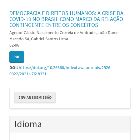
DEMOCRACIA E DIREITOS HUMANOS: A CRISE DA
COVID-19 NO BRASIL COMO MARCO DA RELAÇÃO
CONTINGENTE ENTRE OS CONCEITOS
Agenor Cássio Nascimento Correia de Andrade, João Daniel
Macedo Sá, Gabriel Santos Lima
82-98
PDF
DOI:
https://doi.org/10.26668/IndexLawJournals/2526-
0022/2021.v7i2.8331
Enviar
ENVIAR SUBMISSÃO
Submissão
Idioma