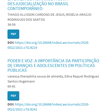
DESJUDICIALIZAÇÃO NO BRASIL
CONTEMPORÂNEO
THIAGO ALLISSON CARDOSO DE JESUS, ROSÉLIA ARAÚJO
RODRIGUES DOS SANTOS
39-59
PDF
DOI:
https://doi.org/10.26668/IndexLawJournals/2526-
0022/2021.v7i2.8219
PODER E VOZ: A IMPORTÂNCIA DA PARTICIPAÇÃO
DE CRIANÇAS E ADOLESCENTES EM POLÍTICAS
PÚBLICAS
vanessa therezinha sousa de almeida, Edna Raquel Rodrigues
Santos Hogemann
60-81
PDF
DOI:
https://doi.org/10.26668/IndexLawJournals/2526-
0022/2021.v7i2.8241