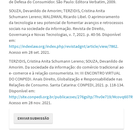
de Defesa do Consumidor. São Paulo: Editora Verbatim, 2009.
SOUZA, Devanildo de Amorim; TERZIDIS, Cristina Anita
Schumann Lereno; WALDMAN, Ricardo Libel. O aprimoramento
da tecnologia e seu potencial de fomentar avanços e retrocessos
sociais na sociedade da informação. Revista de Direito,
Governança e Novas Tecnologias, v. 7, 2021. p. 40-56. Disponível
em:
https://indexlaw.org/index.php/revistadgnt/article/view/7862
.
Acesso em 28 set. 2021.
TERZIDIS, Cristina Anita Schumann Lereno; SOUZA, Devanildo de
Amorim. Da sociedade da informação: do comércio tradicional ao
e- comerce e à relação consumerista. In: III ENCONTRO VIRTUAL
DO CONPEDI. Anais Direito, Globalização e Responsabilidade nas
Relações de Consumo. Santa Catarina: CONPEDI, 2021. p. 118-134.
Disponível em:
http://site.conpedi.org.br/publicacoes/276gsltp/7hv0e719/Mcovq60
Acesso em 28 nov. 2021.
Enviar
ENVIAR SUBMISSÃO
Submissão