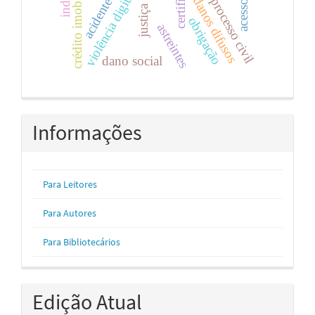
código de processo civil
crédito imobiliário
violência digital
danos difusos
acidente
obrigação
astreintes
dano social
Informações
Para Leitores
Para Autores
Para Bibliotecários
Edição Atual