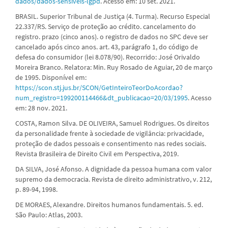
dados/dados-sensiveis-lgpd
. Acesso em: 10 set. 2021.
BRASIL. Superior Tribunal de Justiça (4. Turma). Recurso Especial
22.337/RS. Serviço de proteção ao crédito. cancelamento do
registro. prazo (cinco anos). o registro de dados no SPC deve ser
cancelado após cinco anos. art. 43, parágrafo 1, do código de
defesa do consumidor (lei 8.078/90). Recorrido: José Orivaldo
Moreira Branco. Relatora: Min. Ruy Rosado de Aguiar, 20 de março
de 1995. Disponível em:
https://scon.stj.jus.br/SCON/GetInteiroTeorDoAcordao?
num_registro=199200114466&dt_publicacao=20/03/1995
. Acesso
em: 28 nov. 2021.
COSTA, Ramon Silva. DE OLIVEIRA, Samuel Rodrigues. Os direitos
da personalidade frente à sociedade de vigilância: privacidade,
proteção de dados pessoais e consentimento nas redes sociais.
Revista Brasileira de Direito Civil em Perspectiva, 2019.
DA SILVA, José Afonso. A dignidade da pessoa humana com valor
supremo da democracia. Revista de direito administrativo, v. 212,
p. 89-94, 1998.
DE MORAES, Alexandre. Direitos humanos fundamentais. 5. ed.
São Paulo: Atlas, 2003.