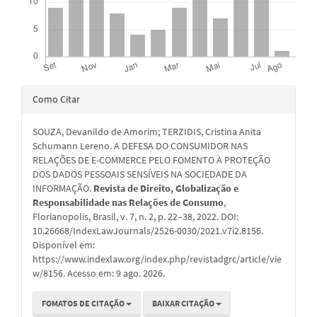
Detalhes
Como Citar
do
SOUZA, Devanildo de Amorim; TERZIDIS, Cristina Anita
artigo
Schumann Lereno. A DEFESA DO CONSUMIDOR NAS
RELAÇÕES DE E-COMMERCE PELO FOMENTO À PROTEÇÃO
DOS DADOS PESSOAIS SENSÍVEIS NA SOCIEDADE DA
INFORMAÇÃO.
Revista de Direito, Globalização e
Responsabilidade nas Relações de Consumo
,
Florianopolis, Brasil, v. 7, n. 2, p. 22–38, 2022. DOI:
10.26668/IndexLawJournals/2526-0030/2021.v7i2.8156.
Disponível em:
https://www.indexlaw.org/index.php/revistadgrc/article/vie
w/8156. Acesso em: 9 ago. 2026.
FOMATOS DE CITAÇÃO
BAIXAR CITAÇÃO