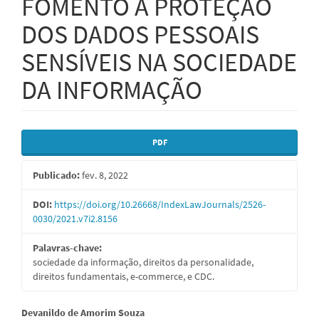
FOMENTO À PROTEÇÃO
DOS DADOS PESSOAIS
SENSÍVEIS NA SOCIEDADE
DA INFORMAÇÃO
Barra
PDF
lateral
Publicado:
fev. 8, 2022
de
artigos
DOI:
https://doi.org/10.26668/IndexLawJournals/2526-
0030/2021.v7i2.8156
Palavras-chave:
sociedade da informação, direitos da personalidade,
direitos fundamentais, e-commerce, e CDC.
Conteúdo
Devanildo de Amorim Souza