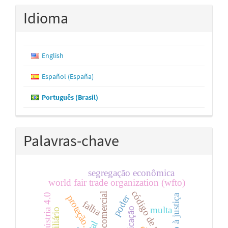
Idioma
English
Español (España)
Português (Brasil)
Palavras-chave
segregação econômica
world fair trade organization (wfto)
justiça comercial
indústria 4.0
acesso à justiça
poder
proteção.
falha
multa
certificação