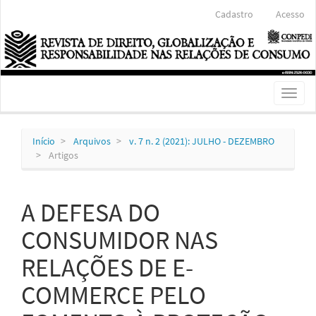
Navegação
Cadastro
Acesso
Principal
Conteúdo
principal
Barra
Lateral
Toggl
naviga
Início
Arquivos
v. 7 n. 2 (2021): JULHO - DEZEMBRO
Artigos
A DEFESA DO
CONSUMIDOR NAS
RELAÇÕES DE E-
COMMERCE PELO