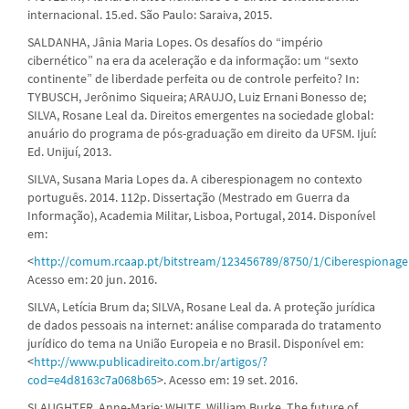
internacional. 15.ed. São Paulo: Saraiva, 2015.
SALDANHA, Jânia Maria Lopes. Os desafíos do “império
cibernético” na era da aceleração e da informação: um “sexto
continente” de liberdade perfeita ou de controle perfeito? In:
TYBUSCH, Jerônimo Siqueira; ARAUJO, Luiz Ernani Bonesso de;
SILVA, Rosane Leal da. Direitos emergentes na sociedade global:
anuário do programa de pós-graduação em direito da UFSM. Ijuí:
Ed. Unijuí, 2013.
SILVA, Susana Maria Lopes da. A ciberespionagem no contexto
português. 2014. 112p. Dissertação (Mestrado em Guerra da
Informação), Academia Militar, Lisboa, Portugal, 2014. Disponível
em:
<
http://comum.rcaap.pt/bitstream/123456789/8750/1/Ciberespi
Acesso em: 20 jun. 2016.
SILVA, Letícia Brum da; SILVA, Rosane Leal da. A proteção jurídica
de dados pessoais na internet: análise comparada do tratamento
jurídico do tema na União Europeia e no Brasil. Disponível em:
<
http://www.publicadireito.com.br/artigos/?
cod=e4d8163c7a068b65
>. Acesso em: 19 set. 2016.
SLAUGHTER, Anne-Marie; WHITE, William Burke. The future of