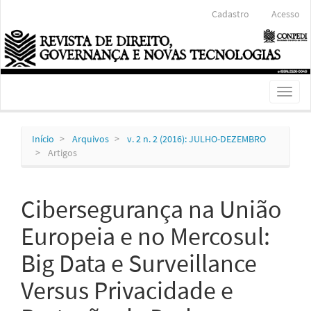
Navegação
Cadastro
Acesso
Principal
Conteúdo
principal
Barra
Lateral
Toggl
naviga
Início
Arquivos
v. 2 n. 2 (2016): JULHO-DEZEMBRO
Artigos
Cibersegurança na União
Europeia e no Mercosul:
Big Data e Surveillance
Versus Privacidade e