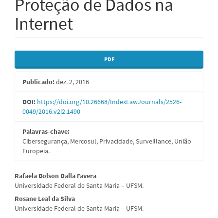
Proteção de Dados na
Internet
Barra
PDF
lateral
Publicado:
dez. 2, 2016
de
artigos
DOI:
https://doi.org/10.26668/IndexLawJournals/2526-
0049/2016.v2i2.1490
Palavras-chave:
Cibersegurança, Mercosul, Privacidade, Surveillance, União
Europeia.
Conteúdo
Rafaela Bolson Dalla Favera
Universidade Federal de Santa Maria – UFSM.
do
Rosane Leal da Silva
artigo
Universidade Federal de Santa Maria – UFSM.