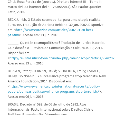
Cíntia Rosa Pereira de (coords.). Direito e internet III – Tomo II:
Marco civil da internet (lei n. 12.965/2014). São Paulo: Quartier
Latin, 2015.
BECK, Ulrich. O Estado cosmopolita: para uma utopia realista.
Eurozine. Tradução de Adriana Bebiano. 30 jan. 2002. Disponível
em: <
http://www.eurozine.com/articles/2002-01-30-beck-
pt.html
>. Acesso em: 13 jun. 2016.
______. Qu’est le cosmopolitisme? Tradução de Lurdes Macedo.
Caleidoscópio – Revista de Comunicação e Cultura. n. 10, 2011.
Disponível em:
<
http://revistas.ulusofona.pt/index.php/caleidoscopio/article/view/3
Acesso em: 13 jun. 2016.
BERGEN, Peter; STERMAN, David; SCHNEIDER, Emily; CAHALL,
Bailey. Do NSA’s bulk surveillance programs stop terrorists? New
America Foundation, 2014. Disponível em:
<
https://www.newamerica.org/international-security/policy-
papers/do-nsas-bulk-surveillance-programs-stop-terrorists/
>.
Acesso em: 06 jun. 2016.
BRASIL. Decreto nº 592, de 06 de julho de 1992. Atos
Internacionais. Pacto Internacional sobre Direitos Civis e
Políticos. Promulgação. Disponível em: