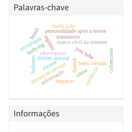
Palavras-chave
tipificação
brasil.
personalidade após a morte
tratamento
registro
tecnologia.
marco civil da internet
bullying
you tube
cybercrime
ciberespaço
ludismo.
direito autoral
fintech
drones
bens virtuais
termos de serviço
violência
crime
informação
impacto
Informações