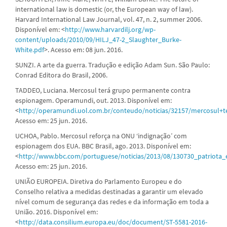
international law is domestic (or, the European way of law).
Harvard International Law Journal, vol. 47, n. 2, summer 2006.
Disponível em: <
http://www.harvardilj.org/wp-
content/uploads/2010/09/HILJ_47-2_Slaughter_Burke-
White.pdf
>. Acesso em: 08 jun. 2016.
SUNZI. A arte da guerra. Tradução e edição Adam Sun. São Paulo:
Conrad Editora do Brasil, 2006.
TADDEO, Luciana. Mercosul terá grupo permanente contra
espionagem. Operamundi, out. 2013. Disponível em:
<
http://operamundi.uol.com.br/conteudo/noticias/32157/mercosul
Acesso em: 25 jun. 2016.
UCHOA, Pablo. Mercosul reforça na ONU ‘indignação’ com
espionagem dos EUA. BBC Brasil, ago. 2013. Disponível em:
<
http://www.bbc.com/portuguese/noticias/2013/08/130730_patriot
Acesso em: 25 jun. 2016.
UNIÃO EUROPEIA. Diretiva do Parlamento Europeu e do
Conselho relativa a medidas destinadas a garantir um elevado
nível comum de segurança das redes e da informação em toda a
União. 2016. Disponível em:
<
http://data.consilium.europa.eu/doc/document/ST-5581-2016-