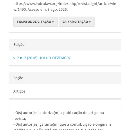
https://www.indexlaw.org/index.php/revistadgnt/article/vie
w/1490. Acesso em: 8 ago. 2026.
FOMATOS DE CITAÇÃO
BAIXAR CITAÇÃO
Edição
v. 2 n. 2 (2016): JULHO-DEZEMBRO
Seção
Artigos
• O(s) autor(es) autoriza(m) a publicação do artigo na
revista;
• O(s) autor(es) garante(m) que a contribuição é original e
inédita e que não está em processo de avaliação em