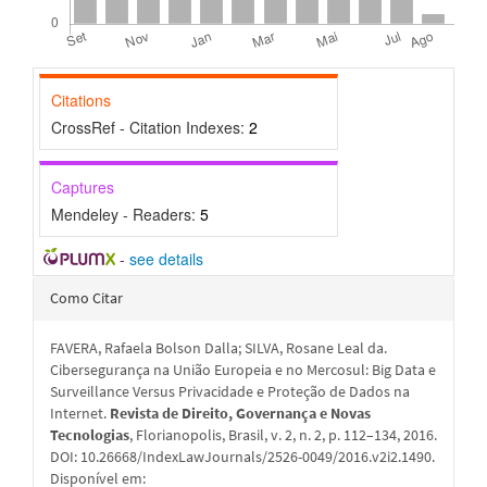
Citations
CrossRef - Citation Indexes:
2
Captures
Mendeley - Readers:
5
-
see details
Detalhes
Como Citar
do
FAVERA, Rafaela Bolson Dalla; SILVA, Rosane Leal da.
artigo
Cibersegurança na União Europeia e no Mercosul: Big Data e
Surveillance Versus Privacidade e Proteção de Dados na
Internet.
Revista de Direito, Governança e Novas
Tecnologias
, Florianopolis, Brasil, v. 2, n. 2, p. 112–134, 2016.
DOI: 10.26668/IndexLawJournals/2526-0049/2016.v2i2.1490.
Disponível em: