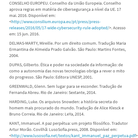
CONSELHO EUROPEU. Conselho da União Europeia. Conselho
aprova regras em matéria de cibersegurança a nível da UE. 17
mai. 2016. Disponível em:
<
http://www.consilium.europa.eu/pt/press/press-
releases/2016/05/17-wide-cybersecurity-rule-adopted/
>. Acesso
em: 15 jun. 2016.
DELMAS-MARTY, Mireille. Por um direito comum. Tradução Maria
Ermantina de Almeida Prado Galvão. São Paulo: Martins Fontes,
2004.
DUPAS, Gilberto. Ética e poder na sociedade da informação: de
como a autonomia das novas tecnologias obriga a rever o mito
do progresso. São Paulo: Editora UNESP, 2001.
GREENWALD, Glenn. Sem lugar para se esconder. Tradução de
Fernanda Abreu. Rio de Janeiro: Sextante, 2014.
HARDING, Luke. Os arquivos Snowden: a história secreta do
homem mais procurado do mundo. Tradução de Alice Klesck e
Bruno Correia. Rio de Janeiro: LeYa, 2014.
KANT, Immanuel. A paz perpétua: um projeto filosófico. Tradutor
Artur Morão. Covilhã: LusoSofia.press, 2008. Disponível em:
<
http://www.lusosofia.net/textos/kant_immanuel_paz_perpetua.pdf
>