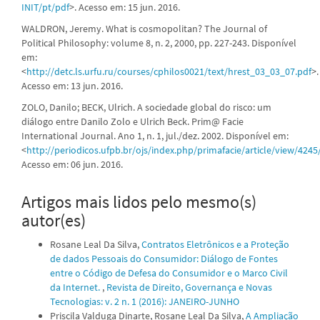
INIT/pt/pdf
>. Acesso em: 15 jun. 2016.
WALDRON, Jeremy. What is cosmopolitan? The Journal of
Political Philosophy: volume 8, n. 2, 2000, pp. 227-243. Disponível
em:
<
http://detc.ls.urfu.ru/courses/cphilos0021/text/hrest_03_03_07.pdf
>.
Acesso em: 13 jun. 2016.
ZOLO, Danilo; BECK, Ulrich. A sociedade global do risco: um
diálogo entre Danilo Zolo e Ulrich Beck. Prim@ Facie
International Journal. Ano 1, n. 1, jul./dez. 2002. Disponível em:
<
http://periodicos.ufpb.br/ojs/index.php/primafacie/article/view/4245
Acesso em: 06 jun. 2016.
Artigos mais lidos pelo mesmo(s)
autor(es)
Rosane Leal Da Silva,
Contratos Eletrônicos e a Proteção
de dados Pessoais do Consumidor: Diálogo de Fontes
entre o Código de Defesa do Consumidor e o Marco Civil
da Internet.
,
Revista de Direito, Governança e Novas
Tecnologias: v. 2 n. 1 (2016): JANEIRO-JUNHO
Priscila Valduga Dinarte, Rosane Leal Da Silva,
A Ampliação