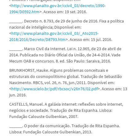
<
http://www.planalto.gov.br/ccivil_03/decreto/1990-
1994/D0592.htm
>. Acesso em: 19 set. 2016.
______. Decreto n. 8.793, de 29 de junho de 2016. Fixa a política
nacional de inteligência; Disponível em:
<
http://www.planalto.gov.br/ccivil_03/_Ato2015-
2018/2016/Decreto/D8793.htm
>. Acesso em: 15 jul. 2016.
______. Marco Civil da Internet. Lei n. 12.965, de 23 de abril de
2014. Publicada no Diário Oficial da União, de 24-4-2014. Vade
Mecum OAB e concursos. 8. ed. São Paulo: Saraiva, 2016.
BRUNKHORST, Hauke. Alguns problemas conceituais e
estruturais do cosmopolitismo global. Tradução de Sebastião
Nascimento. RBCS, vol. 26, n. 76, jun./2011. Disponível em:
<
http://www.scielo.br/pdf/rbcsoc/v26n76/02.pdf
>. Acesso em: 13
jun. 2016.
CASTELLS, Manuel. A galáxia internet: reflexões sobre internet,
negócios e sociedade. Tradução de Rita Espanha. Lisboa:
Fundação Calouste Gulbenkian, 2007.
______. O poder da comunicação. Tradução de Rita Espanha.
Lisboa: Fundação Calouste Gulbenkian, 2013.