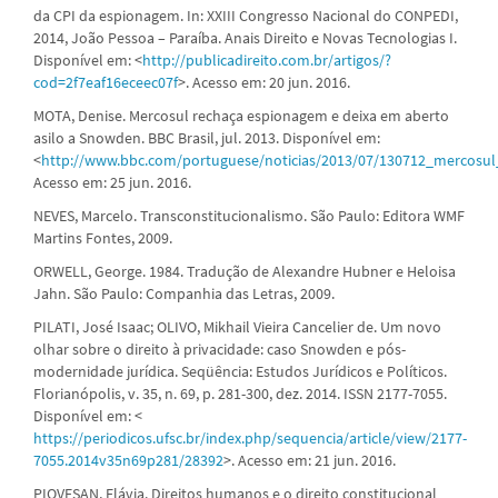
da CPI da espionagem. In: XXIII Congresso Nacional do CONPEDI,
2014, João Pessoa – Paraíba. Anais Direito e Novas Tecnologias I.
Disponível em: <
http://publicadireito.com.br/artigos/?
cod=2f7eaf16eceec07f
>. Acesso em: 20 jun. 2016.
MOTA, Denise. Mercosul rechaça espionagem e deixa em aberto
asilo a Snowden. BBC Brasil, jul. 2013. Disponível em:
<
http://www.bbc.com/portuguese/noticias/2013/07/130712_mercos
Acesso em: 25 jun. 2016.
NEVES, Marcelo. Transconstitucionalismo. São Paulo: Editora WMF
Martins Fontes, 2009.
ORWELL, George. 1984. Tradução de Alexandre Hubner e Heloisa
Jahn. São Paulo: Companhia das Letras, 2009.
PILATI, José Isaac; OLIVO, Mikhail Vieira Cancelier de. Um novo
olhar sobre o direito à privacidade: caso Snowden e pós-
modernidade jurídica. Seqüência: Estudos Jurídicos e Políticos.
Florianópolis, v. 35, n. 69, p. 281-300, dez. 2014. ISSN 2177-7055.
Disponível em: <
https://periodicos.ufsc.br/index.php/sequencia/article/view/2177-
7055.2014v35n69p281/28392
>. Acesso em: 21 jun. 2016.
PIOVESAN, Flávia. Direitos humanos e o direito constitucional