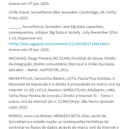
Acesso em: 07 jun. 2016.
LYON, David. Surveillance after Snowden. Cambridge, UK: Polity
Press, 2015.
______. Surveillance, Snowden, and big data: capacities,
consequences, critique. Big Data & Society. July-December 2014:
1-13. Disponível em:
<
http://bds.sagepub.com/content/1/2/2053951714541861
>.
Acesso em: 05 jun. 2016.
MACHADO, Diego Pereira; DEL’OLMO, Florisbal de Souza. Direito
da integração, direito comunitário, Mercosul e União Europeia.
Salvador – Bahia: JusPODIVM, 2011.
MEYER-PFLUG, Samantha Ribeiro; LEITE, Flavia Piva Almeida. A
liberdade de expressão e o direito à privacidade no marco civil da
internet. In: DE LUCCA, Newton; SIMÃO FILHO, Adalberto; LIMA,
Cíntia Rosa Pereira de (coords.). Direito e internet III – Tomo I:
marco civil da internet (lei n. 12.965/2014). São Paulo: Quartier
Latin, 2015.
MORAIS, Jose Luis Bolzan; MENEZES NETO, Elias Jacob de.
Surveillance e estado-nação: as inadequadas tentativas de
controlar os fluxos de dados através do marco civil da internet e