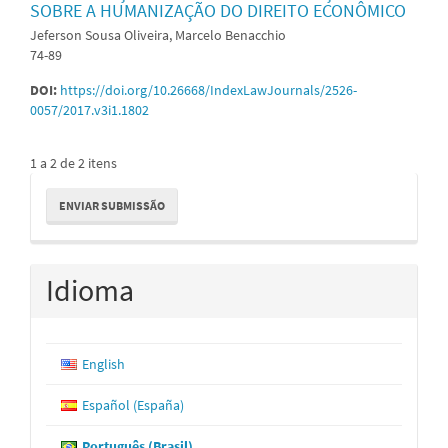
SOBRE A HUMANIZAÇÃO DO DIREITO ECONÔMICO
Jeferson Sousa Oliveira, Marcelo Benacchio
74-89
DOI:
https://doi.org/10.26668/IndexLawJournals/2526-
0057/2017.v3i1.1802
1 a 2 de 2 itens
Enviar
ENVIAR SUBMISSÃO
Submissão
Idioma
English
Español (España)
Português (Brasil)