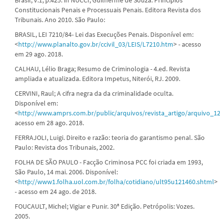
Constitucionais Penais e Processuais Penais. Editora Revista dos
Tribunais. Ano 2010. São Paulo:
BRASIL, LEI 7210/84- Lei das Execuções Penais. Disponível em:
<
http://www.planalto.gov.br/ccivil_03/LEIS/L7210.htm
> - acesso
em 29 ago. 2018.
CALHAU, Lélio Braga; Resumo de Criminologia - 4.ed. Revista
ampliada e atualizada. Editora Impetus, Niterói, RJ. 2009.
CERVINI, Raul; A cifra negra da da criminalidade oculta.
Disponível em:
<
http://www.amprs.com.br/public/arquivos/revista_artigo/arquivo_1
acesso em 28 ago. 2018.
FERRAJOLI, Luigi. Direito e razão: teoria do garantismo penal. São
Paulo: Revista dos Tribunais, 2002.
FOLHA DE SÃO PAULO - Facção Criminosa PCC foi criada em 1993,
São Paulo, 14 mai. 2006. Disponível:
<
http://www1.folha.uol.com.br/folha/cotidiano/ult95u121460.shtml
>
- acesso em 24 ago. de 2018.
FOUCAULT, Michel; Vigiar e Punir. 30ª Edição. Petrópolis: Vozes.
2005.