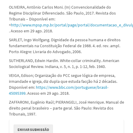
OLIVEIRA, Antônio Carlos Moni. (In) Convencionalidade do
Regime Disciplinar Diferenciado. São Paulo, 2017. Revista dos
Tribunais – Disponível em:
<
http://www.mpsp.mp.br/portal/page/portal/documentacao_e_divulgac
. Acesso em 29 ago. 2018.
SARLET, Ingo Wolfgang. Dignidade da pessoa humana e direitos
fundamentais na Constituição Federal de 1988. 4. ed. rev. ampl.
Porto Alegre: Livraria do Advogado, 2006.
SUTHERLAND, Edwin Hardin. White-collar criminality. American
Sociological Review. Indiana, v. 5, n. 1, p. 1-12, feb. 1940.
VEIGA, Edison; Organização do PCC segue lógica de empresa,
irmandade e igreja, diz dupla que estuda facção há 2 décadas.
Disponível em:
https://www.bbc.com/portuguese/brasil-
45095399
. Acesso em 29 ago. 2018.
ZAFFARONI, Eugênio Raúl; PIERANGELI, José Henrique. Manual de
direito penal brasileiro – parte geral. São Paulo: Revista dos
Tribunais, 1997.
Enviar
ENVIAR SUBMISSÃO