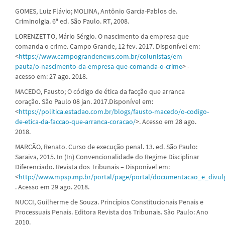
GOMES, Luiz Flávio; MOLINA, Antônio Garcia-Pablos de.
Criminolgia. 6ª ed. São Paulo. RT, 2008.
LORENZETTO, Mário Sérgio. O nascimento da empresa que
comanda o crime. Campo Grande, 12 fev. 2017. Disponível em:
<
https://www.campograndenews.com.br/colunistas/em-
pauta/o-nascimento-da-empresa-que-comanda-o-crime
> -
acesso em: 27 ago. 2018.
MACEDO, Fausto; O código de ética da facção que arranca
coração. São Paulo 08 jan. 2017.Disponível em:
<
https://politica.estadao.com.br/blogs/fausto-macedo/o-codigo-
de-etica-da-faccao-que-arranca-coracao/
>. Acesso em 28 ago.
2018.
MARCÃO, Renato. Curso de execução penal. 13. ed. São Paulo:
Saraiva, 2015. In (In) Convencionalidade do Regime Disciplinar
Diferenciado. Revista dos Tribunais – Disponível em:
<
http://www.mpsp.mp.br/portal/page/portal/documentacao_e_divulgac
. Acesso em 29 ago. 2018.
NUCCI, Guilherme de Souza. Princípios Constitucionais Penais e
Processuais Penais. Editora Revista dos Tribunais. São Paulo: Ano
2010.