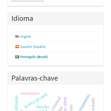
Submissão
Idioma
English
Español (España)
Português (Brasil)
Palavras-chave
estamento
justiça juvenil
encarceramento.
ressocialização.
liberdade.
família