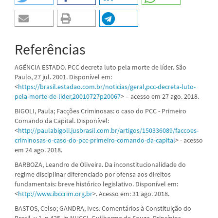
Referências
AGÊNCIA ESTADO. PCC decreta luto pela morte de líder. São
Paulo, 27 jul. 2001. Disponível em:
<
https://brasil.estadao.com.br/noticias/geral,pcc-decreta-luto-
pela-morte-de-lider,20010727p20067
> – acesso em 27 ago. 2018.
BIGOLI, Paula; Facções Criminosas: o caso do PCC - Primeiro
Comando da Capital. Disponível:
<
http://paulabigoli.jusbrasil.com.br/artigos/150336089/faccoes-
criminosas-o-caso-do-pcc-primeiro-comando-da-capital
> - acesso
em 24 ago. 2018.
BARBOZA, Leandro de Oliveira. Da inconstitucionalidade do
regime disciplinar diferenciado por ofensa aos direitos
fundamentais: breve histórico legislativo. Disponível em:
<
http://www.ibccrim.org.br
>. Acesso em: 31 ago. 2018.
BASTOS, Celso; GANDRA, Ives. Comentários à Constituição do
Brasil, v.1, p.425. in NUCCI, Guilherme de Souza. Princípios