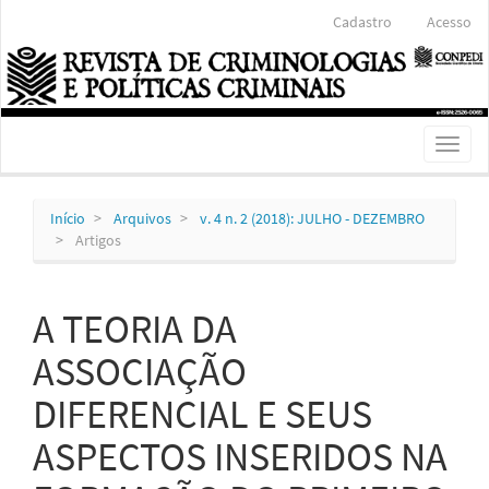
Navegação
Cadastro
Acesso
Principal
Conteúdo
principal
Barra
Lateral
Toggl
naviga
Início
Arquivos
v. 4 n. 2 (2018): JULHO - DEZEMBRO
Artigos
A TEORIA DA
ASSOCIAÇÃO
DIFERENCIAL E SEUS
ASPECTOS INSERIDOS NA