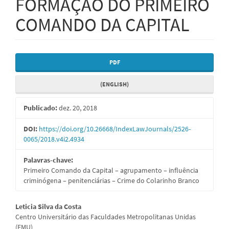
FORMAÇÃO DO PRIMEIRO
COMANDO DA CAPITAL
Barra
PDF
lateral
(ENGLISH)
de
artigos
Publicado:
dez. 20, 2018
DOI:
https://doi.org/10.26668/IndexLawJournals/2526-
0065/2018.v4i2.4934
Palavras-chave:
Primeiro Comando da Capital – agrupamento – influência
criminógena – penitenciárias – Crime do Colarinho Branco
Conteúdo
Leticia Silva da Costa
Centro Universitário das Faculdades Metropolitanas Unidas
do
(FMU)