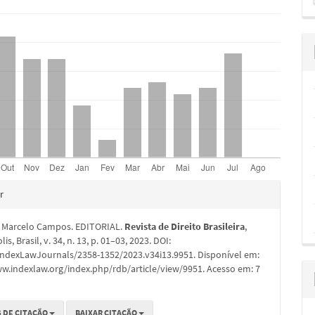
S
pal
hes
r
Marcelo Campos. EDITORIAL.
Revista de Direito Brasileira
,
is, Brasil, v. 34, n. 13, p. 01–03, 2023. DOI:
IndexLawJournals/2358-1352/2023.v34i13.9951. Disponível em:
ww.indexlaw.org/index.php/rdb/article/view/9951. Acesso em: 7
 DE CITAÇÃO
BAIXAR CITAÇÃO