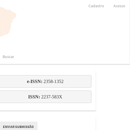
Cadastro
Acesso
Buscar
e-
e-ISSN: 
2358-1352
issn
ISSN:
 2237-583X
nviar
ENVIAR SUBMISSÃO