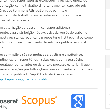
ntêm os direitos autorais e concedem à revista o direito de
publicação, com o trabalho simultaneamente licenciado sob
 Creative Commons Attribution
que permite o
hamento do trabalho com reconhecimento da autoria e
inicial nesta revista.
m autorização para assumir contratos adicionais
nte, para distribuição não exclusiva da versão do trabalho
nesta revista (ex.: publicar em repositório institucional ou como
e livro), com reconhecimento de autoria e publicação inicial
sta.
m permissão e são estimulados a publicar e distribuir seu
nline (ex.: em repositórios institucionais ou na sua página
 qualquer ponto antes ou durante o processo editorial, já que
 gerar alterações produtivas, bem como aumentar o impacto e a
 trabalho publicado (Veja O Efeito do Acesso Livre)
opcit.eprints.org/oacitation-biblio.html