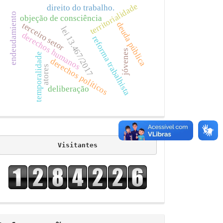
territorialidade
direito do trabalho.
endeudamiento
objeção de consciência
deuda pública
terceiro setor
lei 13.467/2017
derechos humanos
reforma trabalhista
jóvenes
temporalidade
derechos políticos
atores
deliberação
visitors
Visitantes