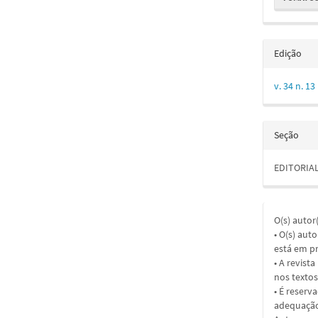
Edição
v. 34 n. 13
Seção
EDITORIA
O(s) autor
• O(s) aut
está em pr
• A revist
nos textos
• É reserv
adequação