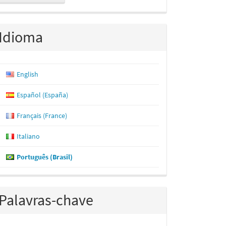
ubmissão
Idioma
English
Español (España)
Français (France)
Italiano
Português (Brasil)
Palavras-chave