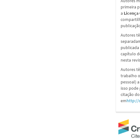
Autores ma
primeira 
a
Licença
compartil
publicação 
Autores tê
separadame
publicada 
capítulo d
nesta revi
Autores tê
trabalho o
pessoal) a
isso pode
citação do
em
http://