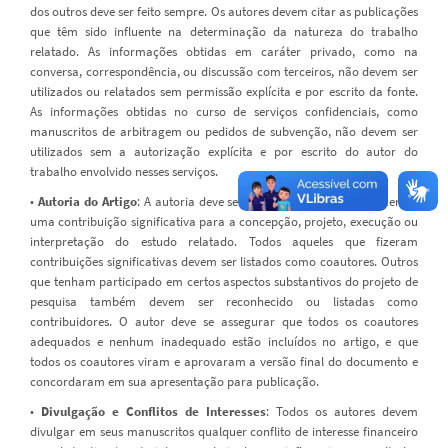
dos outros deve ser feito sempre. Os autores devem citar as publicações
que têm sido influente na determinação da natureza do trabalho
relatado. As informações obtidas em caráter privado, como na
conversa, correspondência, ou discussão com terceiros, não devem ser
utilizados ou relatados sem permissão explícita e por escrito da fonte.
As informações obtidas no curso de serviços confidenciais, como
manuscritos de arbitragem ou pedidos de subvenção, não devem ser
utilizados sem a autorização explícita e por escrito do autor do
trabalho envolvido nesses serviços.
•
Autoria do Artigo
: A autoria deve ser limitada a aqueles que fizeram
uma contribuição significativa para a concepção, projeto, execução ou
interpretação do estudo relatado. Todos aqueles que fizeram
contribuições significativas devem ser listados como coautores. Outros
que tenham participado em certos aspectos substantivos do projeto de
pesquisa também devem ser reconhecido ou listadas como
contribuidores. O autor deve se assegurar que todos os coautores
adequados e nenhum inadequado estão incluídos no artigo, e que
todos os coautores viram e aprovaram a versão final do documento e
concordaram em sua apresentação para publicação.
•
Divulgação e Conflitos de Interesses
: Todos os autores devem
divulgar em seus manuscritos qualquer conflito de interesse financeiro