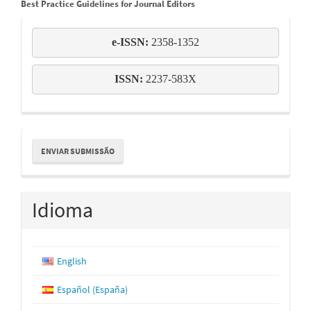
Best Practice Guidelines for Journal Editors
e-
e-ISSN: 
2358-1352
issn
ISSN:
 2237-583X
Enviar
ENVIAR SUBMISSÃO
Submissão
Idioma
English
Español (España)