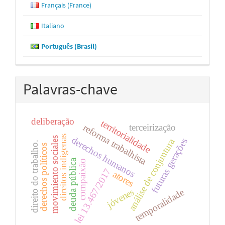
Français (France)
Italiano
Português (Brasil)
Palavras-chave
deliberação
territorialidade
reforma trabalhista
terceirização
direitos indígenas
derechos humanos
movimiento sociales
futuras gerações
análise de conjuntura
direito do trabalho.
derechos políticos
deuda pública
compaixão
lei 13.467/2017
atores
jóvenes
temporalidade