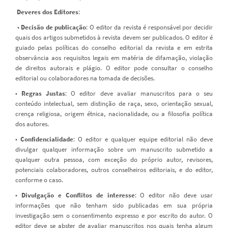
Deveres dos Editores
:
•
Decisão de publicação
: O editor da revista é responsável por decidir
quais dos artigos submetidos à revista devem ser publicados. O editor é
guiado pelas políticas do conselho editorial da revista e em estrita
observância aos requisitos legais em matéria de difamação, violação
de direitos autorais e plágio. O editor pode consultar o conselho
editorial ou colaboradores na tomada de decisões.
•
Regras Justas
: O editor deve avaliar manuscritos para o seu
conteúdo intelectual, sem distinção de raça, sexo, orientação sexual,
crença religiosa, origem étnica, nacionalidade, ou a filosofia política
dos autores.
•
Confidencialidade
: O editor e qualquer equipe editorial não deve
divulgar qualquer informação sobre um manuscrito submetido a
qualquer outra pessoa, com exceção do próprio autor, revisores,
potenciais colaboradores, outros conselheiros editoriais, e do editor,
conforme o caso.
•
Divulgação e Conflitos de interesse
: O editor não deve usar
informações que não tenham sido publicadas em sua própria
investigação sem o consentimento expresso e por escrito do autor. O
editor deve se abster de avaliar manuscritos nos quais tenha algum