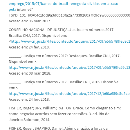
emprego/2015/07/banco-do-brasil-renegocia-dividas-em-atraso-
pela
internet?
TSPD_101_R0=04c1fdd9a3d0b10fa2a77339260a7fc9o9w0000000000000
Acesso em: 06 mar. 2017.
CONSELHO NACIONAL DE JUSTIÇA. Justiça em números 2017.
Brasília: CNJ, 2017. Disponível em:
<
http://www.cnj.jus.br/files/conteudo/arquivo/2017/09/e5b5789fe59
Acesso em: 24 fev. 2018.
______. Justiça em números 2017: Destaques. Brasília: CNJ, 2017.
Disponível em: <
http://www.cnj.jus.br/files/conteudo/arquivo/2017/09/e5b5789fe59c
Acesso em: 08 mar. 2018.
______. Justiça em números 2017. Brasília: CNJ, 2016. Disponível
em: <
http://www.cnj.jus.br/files/conteudo/arquivo/2017/12/b60a659e5d5
Acesso em: 24 fev. 2018.
FISHER, Roger; URY, William; PATTON, Bruce. Como chegar ao sim:
como negociar acordos sem fazer concessões. 3. ed. Rio de
Janeiro: Solomon, 2014.
FISHER, Roger; SHAPIRO, Daniel. Além da razão: a força da