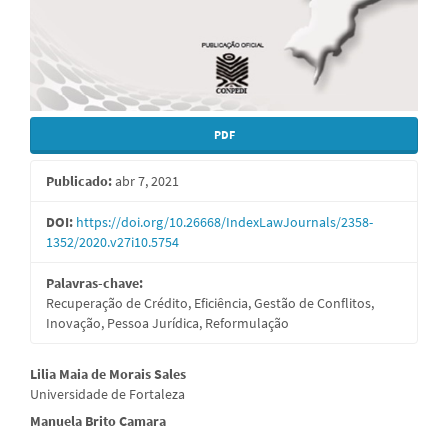
PDF
Publicado:
abr 7, 2021
DOI:
https://doi.org/10.26668/IndexLawJournals/2358-
1352/2020.v27i10.5754
Palavras-chave:
Recuperação de Crédito, Eficiência, Gestão de Conflitos,
Inovação, Pessoa Jurídica, Reformulação
Conteúdo
Lilia Maia de Morais Sales
Universidade de Fortaleza
do
Manuela Brito Camara
artigo