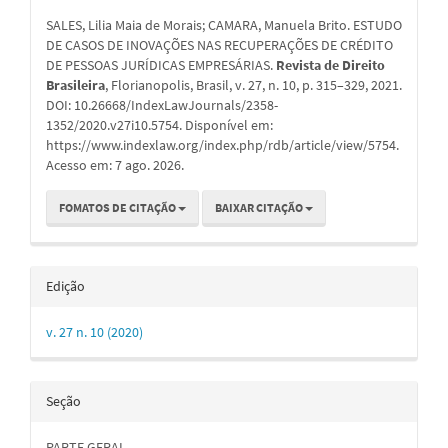
do
SALES, Lilia Maia de Morais; CAMARA, Manuela Brito. ESTUDO
artigo
DE CASOS DE INOVAÇÕES NAS RECUPERAÇÕES DE CRÉDITO
DE PESSOAS JURÍDICAS EMPRESÁRIAS.
Revista de Direito
Brasileira
, Florianopolis, Brasil, v. 27, n. 10, p. 315–329, 2021.
DOI: 10.26668/IndexLawJournals/2358-
1352/2020.v27i10.5754. Disponível em:
https://www.indexlaw.org/index.php/rdb/article/view/5754.
Acesso em: 7 ago. 2026.
FOMATOS DE CITAÇÃO
BAIXAR CITAÇÃO
Edição
v. 27 n. 10 (2020)
Seção
PARTE GERAL