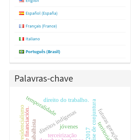
English
Español (España)
Français (France)
Italiano
Português (Brasil)
Palavras-chave
temporalidade
direito do trabalho.
análise de conjuntura
presidencialismo
fuentes de financiación.
futuras gerações
direitos indígenas
territorialidade
jóvenes
terceirização