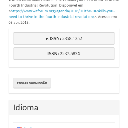
Fourth Industrial Revolution. Disponível em:
<
https://www.weforum.org/agenda/2016/01/the-10-skills-you-
need-to-thrive-in-the-fourth-industrial-revolution/
>. Acesso em:
03 abr. 2018.
e-
e-ISSN: 
2358-1352
issn
ISSN:
 2237-583X
Enviar
ENVIAR SUBMISSÃO
Submissão
Idioma