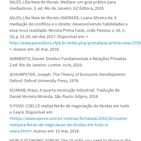
SALES, Lília Maia de Morais. Mediare: um guia prático para
mediadores. 3. ed. Rio de Janeiro: GZ Editora, 2010.
SALES, Lília Maia de Morais; ANDRADE, Luana Silveira da. A
mediação de conflitos e o direito: desenvolvendo habilidades a
essa nova realidade. Revista Prima Facie, João Pessoa, v. 16, n.
33, p. 01-29, set-dez 2017. Disponível em: <
http://www.periodicos.ufpb.br/index.php/primafacie/article/view/370
>. Acesso em: 26 mar. 2018.
SARMENTO, Daniel. Direitos Fundamentais e Relações Privadas.
2.ed. Rio de Janeiro: Lumen Juris, 2010.
SCHUMPETER, Joseph. The Theory of Economic Devefopment.
Oxford: Oxford University Press, 1978.
SCHWAB, Klaus. A quarta revolução industrial. Tradução de
Daniel Moreira Miranda. São Paulo: Edipro, 2016.
O POVO. COELCE realiza feirão de negociação de dívidas em todo
o Ceará. Disponível em:
<
https://www.opovo.com.br/noticias/fortaleza/2016/02/coelce-
realizara-feirao-de-negociacao-de-dividas-em-todo-o-
ceara.html
>. Acesso em: 15 mar. 2018.
WORLD ECONOMIC FORUM. The 10 skills you need to thrive in the