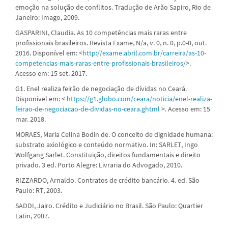
emoção na solução de conflitos. Tradução de Arão Sapiro, Rio de
Janeiro: Imago, 2009.
GASPARINI, Claudia. As 10 competências mais raras entre
profissionais brasileiros. Revista Exame, N/a, v. 0, n. 0, p.0-0, out.
2016. Disponível em: <
http://exame.abril.com.br/carreira/as-10-
competencias-mais-raras-entre-profissionais-brasileiros/
>.
Acesso em: 15 set. 2017.
G1. Enel realiza feirão de negociação de dívidas no Ceará.
Disponível em: <
https://g1.globo.com/ceara/noticia/enel-realiza-
feirao-de-negociacao-de-dividas-no-ceara.ghtml
>. Acesso em: 15
mar. 2018.
MORAES, Maria Celina Bodin de. O conceito de dignidade humana:
substrato axiológico e conteúdo normativo. In: SARLET, Ingo
Wolfgang Sarlet. Constituição, direitos fundamentais e direito
privado. 3 ed. Porto Alegre: Livraria do Advogado, 2010.
RIZZARDO, Arnaldo. Contratos de crédito bancário. 4. ed. São
Paulo: RT, 2003.
SADDI, Jairo. Crédito e Judiciário no Brasil. São Paulo: Quartier
Latin, 2007.