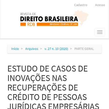
Navegação
Cadastro
Acesso
Principal
Conteúdo
principal
Barra
Lateral
Toggl
naviga
Início
Arquivos
v. 27 n. 10 (2020)
PARTE GERAL
ESTUDO DE CASOS DE
INOVAÇÕES NAS
RECUPERAÇÕES DE
CRÉDITO DE PESSOAS
JURÍDICAS EMPRESÁRIAS