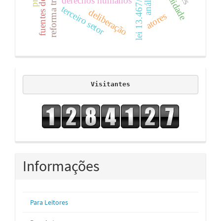
reforma trabalhista
lei 13.467/2017
derechos humanos
terceiro setor
deliberação
atores
visitors
Visitantes
Informações
Para Leitores