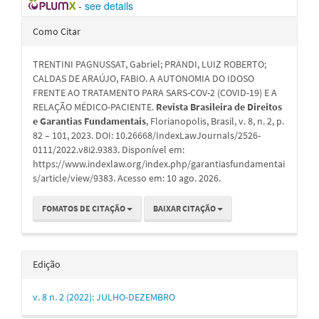
-
see details
Detalhes
Como Citar
do
TRENTINI PAGNUSSAT, Gabriel; PRANDI, LUIZ ROBERTO;
artigo
CALDAS DE ARAÚJO, FABIO. A AUTONOMIA DO IDOSO
FRENTE AO TRATAMENTO PARA SARS-COV-2 (COVID-19) E A
RELAÇÃO MÉDICO-PACIENTE.
Revista Brasileira de Direitos
e Garantias Fundamentais
, Florianopolis, Brasil, v. 8, n. 2, p.
82 – 101, 2023. DOI: 10.26668/IndexLawJournals/2526-
0111/2022.v8i2.9383. Disponível em:
https://www.indexlaw.org/index.php/garantiasfundamentai
s/article/view/9383. Acesso em: 10 ago. 2026.
FOMATOS DE CITAÇÃO
BAIXAR CITAÇÃO
Edição
v. 8 n. 2 (2022): JULHO-DEZEMBRO