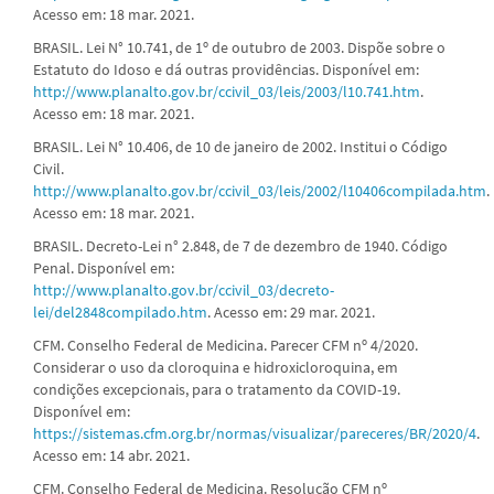
Acesso em: 18 mar. 2021.
BRASIL. Lei N° 10.741, de 1º de outubro de 2003. Dispõe sobre o
Estatuto do Idoso e dá outras providências. Disponível em:
http://www.planalto.gov.br/ccivil_03/leis/2003/l10.741.htm
.
Acesso em: 18 mar. 2021.
BRASIL. Lei N° 10.406, de 10 de janeiro de 2002. Institui o Código
Civil.
http://www.planalto.gov.br/ccivil_03/leis/2002/l10406compilada.htm
.
Acesso em: 18 mar. 2021.
BRASIL. Decreto-Lei n° 2.848, de 7 de dezembro de 1940. Código
Penal. Disponível em:
http://www.planalto.gov.br/ccivil_03/decreto-
lei/del2848compilado.htm
. Acesso em: 29 mar. 2021.
CFM. Conselho Federal de Medicina. Parecer CFM nº 4/2020.
Considerar o uso da cloroquina e hidroxicloroquina, em
condições excepcionais, para o tratamento da COVID-19.
Disponível em:
https://sistemas.cfm.org.br/normas/visualizar/pareceres/BR/2020/4
.
Acesso em: 14 abr. 2021.
CFM. Conselho Federal de Medicina. Resolução CFM nº