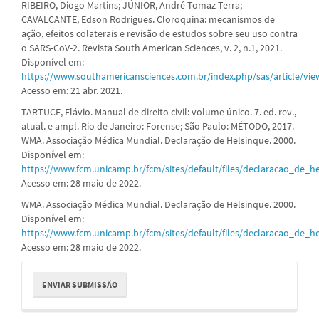
RIBEIRO, Diogo Martins; JÚNIOR, André Tomaz Terra;
CAVALCANTE, Edson Rodrigues. Cloroquina: mecanismos de
ação, efeitos colaterais e revisão de estudos sobre seu uso contra
o SARS-CoV-2. Revista South American Sciences, v. 2, n.1, 2021.
Disponível em:
https://www.southamericansciences.com.br/index.php/sas/article/vie
Acesso em: 21 abr. 2021.
TARTUCE, Flávio. Manual de direito civil: volume único. 7. ed. rev.,
atual. e ampl. Rio de Janeiro: Forense; São Paulo: MÉTODO, 2017.
WMA. Associação Médica Mundial. Declaração de Helsinque. 2000.
Disponível em:
https://www.fcm.unicamp.br/fcm/sites/default/files/declaracao_de_he
Acesso em: 28 maio de 2022.
WMA. Associação Médica Mundial. Declaração de Helsinque. 2000.
Disponível em:
https://www.fcm.unicamp.br/fcm/sites/default/files/declaracao_de_he
Acesso em: 28 maio de 2022.
Enviar
ENVIAR SUBMISSÃO
Submissão