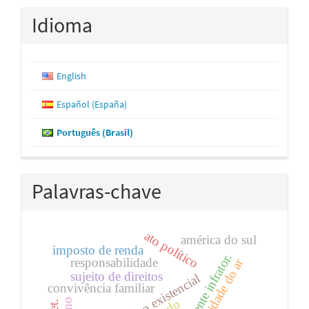
Idioma
English
Español (España)
Português (Brasil)
Palavras-chave
ato político
américa do sul
imposto de renda
adolescente infrator.
responsabilidade
qualidade do ar
sujeito de direitos
mínimo existencial
convivência familiar