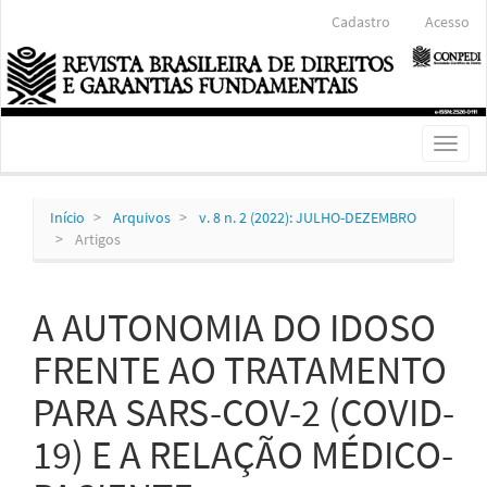
Navegação
Cadastro
Acesso
Principal
Conteúdo
principal
Barra
Lateral
Toggl
naviga
Início
Arquivos
v. 8 n. 2 (2022): JULHO-DEZEMBRO
Artigos
A AUTONOMIA DO IDOSO
FRENTE AO TRATAMENTO
PARA SARS-COV-2 (COVID-
19) E A RELAÇÃO MÉDICO-