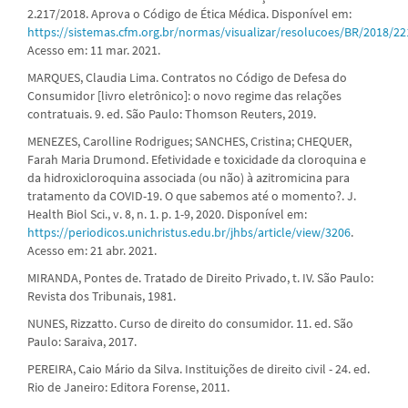
2.217/2018. Aprova o Código de Ética Médica. Disponível em:
https://sistemas.cfm.org.br/normas/visualizar/resolucoes/BR/2018/22
Acesso em: 11 mar. 2021.
MARQUES, Claudia Lima. Contratos no Código de Defesa do
Consumidor [livro eletrônico]: o novo regime das relações
contratuais. 9. ed. São Paulo: Thomson Reuters, 2019.
MENEZES, Carolline Rodrigues; SANCHES, Cristina; CHEQUER,
Farah Maria Drumond. Efetividade e toxicidade da cloroquina e
da hidroxicloroquina associada (ou não) à azitromicina para
tratamento da COVID-19. O que sabemos até o momento?. J.
Health Biol Sci., v. 8, n. 1. p. 1-9, 2020. Disponível em:
https://periodicos.unichristus.edu.br/jhbs/article/view/3206
.
Acesso em: 21 abr. 2021.
MIRANDA, Pontes de. Tratado de Direito Privado, t. IV. São Paulo:
Revista dos Tribunais, 1981.
NUNES, Rizzatto. Curso de direito do consumidor. 11. ed. São
Paulo: Saraiva, 2017.
PEREIRA, Caio Mário da Silva. Instituições de direito civil - 24. ed.
Rio de Janeiro: Editora Forense, 2011.