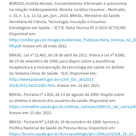
BORGES, Andréa Moraes. Consentimento informado e autonomia
na relação médicopaciente. Revista Jurídica Cesumar - Mestrado,
v. 10, n. 1, p. 11-32, jan./jun., 2010. BRASIL. Ministério da Saúde.
Secretaria de Ciência, Tecnologia, Inovação e Insumos
Estratégicos em Saúde – SCTIE. Nota Técnica Nº 2/2022-SCTIE/MS.
Disponível em:
http://conitec.gov.br/images/Audiencias_Publicas/Nota_tecnica_n2_2
MS.pdf
. Acesso em 28 maio 2022.
BRASIL. Lei nº 12.401, de 28 de abril de 2011. Altera a Lei nº 8.080,
de 19 de setembro de 1990, para dispor sobre a assistência
terapêutica e a incorporação de tecnologia em saúde no âmbito
do Sistema Único de Saúde - SUS. Disponível em:
http://www.planalto.gov.br/ccivil_03/_ato2011-
2014/2011/lei/l12401.htm
. Acesso em: 14 abr. 2021.
BRASIL. Portaria nº 1.820, de 13 de agosto de 2009. Dispõe sobre
os direitos e deveres dos usuários da saúde. Disponível em:
https://conselho.saude.gov.br/ultimas_noticias/2009/01_set_carta.pd
Acesso em: 15 abr. 2021.
BRASIL. Portaria Nº 2.528 de 19 de outubro de 2006. Aprova a
Política Nacional de Saúde da Pessoa Idosa. Disponível em:
https://bvsms.saude.gov.br/bvs/saudelegis/gm/2006/prt2528_19_10_