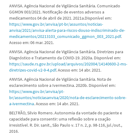
ANVISA. Agência Nacional de Vigilância Sanitária. Comunicado
GGMON 003/2021. Notificação de eventos adversos a
medicamentos 04 de abril de 2021. 2021a.Disponível em:
https://www.gov.br/anvisa/pt-br/assuntos/noticias-
anvisa/2021/anvisa-alerta-para-riscos-douso-indiscriminado-de-
medicamentos/20213103_comunicado_ggmon_003_2021.pdf
.
Acesso em: 06 mar. 2021.
ANVISA. Agência Nacional de Vigilância Sanitária. Diretrizes para
Diagnóstico e Tratamento da COVID-19. 2020a. Disponível em:
https://saude.rs.gov.br/upload/arquivos/202004/14140600-2-ms-
diretrizes-covid-v2-9-4.pdf
. Acesso em: 14 abr. 2021.
ANVISA. Agência Nacional de Vigilância Sanitária. Nota de
esclarecimento sobre a Ivermectina. 2020b. Disponível em:
https://www.gov.br/anvisa/pt-
br/assuntos/noticiasanvisa/2020/nota-de-esclarecimento-sobre-
a-ivermectina
. Acesso em: 14 abr. 2021.
BELTRÃO, Silvio Romero. Autonomia da vontade do paciente e
capacidade para consentir: uma reflexão sobre a coação
irresistível. R. Dir. sanit., São Paulo v. 17 n. 2, p. 98-116, jul./out.,
2016.