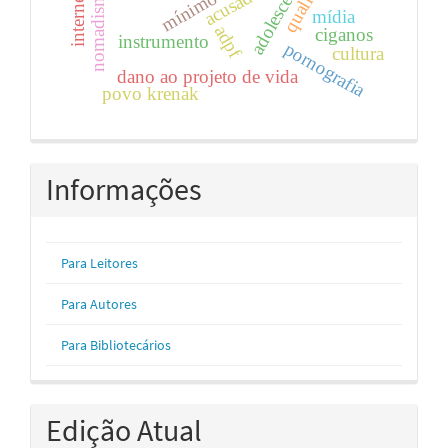
acusado
nomadismo
internet.
mídia
adpf
ciganos
instrumento
pornografia
cultura
dano ao projeto de vida
povo krenak
Informações
Para Leitores
Para Autores
Para Bibliotecários
Edição Atual