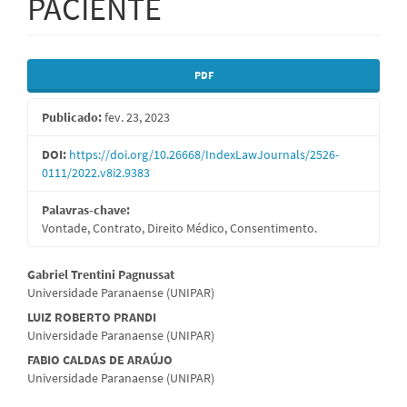
PACIENTE
Barra
PDF
lateral
Publicado:
fev. 23, 2023
de
artigos
DOI:
https://doi.org/10.26668/IndexLawJournals/2526-
0111/2022.v8i2.9383
Palavras-chave:
Vontade, Contrato, Direito Médico, Consentimento.
Conteúdo
Gabriel Trentini Pagnussat
Universidade Paranaense (UNIPAR)
do
LUIZ ROBERTO PRANDI
artigo
Universidade Paranaense (UNIPAR)
principal
FABIO CALDAS DE ARAÚJO
Universidade Paranaense (UNIPAR)