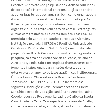
Desenvolvimento Tecnológico e Inovação da PUCRS.
Desenvolve projetos de pesquisa e de extensão com redes
de cooperação internacional entre Instituições de Ensino
Superior brasileiras e estrangeiras, bem como organizadora
de eventos internacionais e nacionais com participação de
IES estrangeiras e organismos internacionais. Também
organiza e publica artigos em parceria com IES estrangeiras
e livros com traduções de autores alemães clássicos. Foi
premiada pelo Centro de Estudos Europeus e Alemães,
instituição vinculada à UFRGS e à Pontifícia Universidade
Católica do Rio Grande do Sul (PUC-RS) e escolhida pelo
projeto Open Box da Ciência como mulher protagonista na
pesquisa, na área de ciências sociais aplicadas, do ano de
2020 tendo, ainda, sido contemplada diversas vezes com
fomentos institucionais para missões de estudos no
exterior e estreitamento de laços acadêmicos-institucionais.
É fundadora do Observatório de Direito à Saúde em
Tempos de COVID-19 no MERCOSUL e membro das
seguintes instituições: Rede Iberoamericana de Direito
Sanitário e Rede de Mediação Sanitária na América Latina.
Coordenadora da Rede América Latina e Caribe da Escola
Constituinte da Terra. Tem experiência na área de Direito,
com ênfase em sociologia jurídica, atuando principalmente