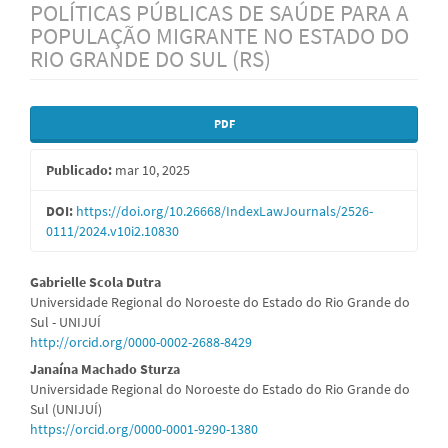
POLÍTICAS PÚBLICAS DE SAÚDE PARA A
POPULAÇÃO MIGRANTE NO ESTADO DO
RIO GRANDE DO SUL (RS)
Barra
PDF
lateral
Publicado:
mar 10, 2025
de
artigos
DOI:
https://doi.org/10.26668/IndexLawJournals/2526-
0111/2024.v10i2.10830
Conteúdo
Gabrielle Scola Dutra
Universidade Regional do Noroeste do Estado do Rio Grande do
do
Sul - UNIJUÍ
http://orcid.org/0000-0002-2688-8429
artigo
Janaína Machado Sturza
principal
Universidade Regional do Noroeste do Estado do Rio Grande do
Sul (UNIJUÍ)
https://orcid.org/0000-0001-9290-1380