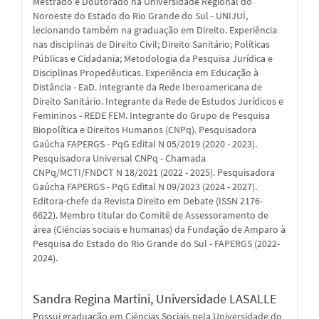
Mestrado e Doutorado na Universidade Regional do
Noroeste do Estado do Rio Grande do Sul - UNIJUÍ,
lecionando também na graduação em Direito. Experiência
nas disciplinas de Direito Civil; Direito Sanitário; Políticas
Públicas e Cidadania; Metodologia da Pesquisa Jurídica e
Disciplinas Propedêuticas. Experiência em Educação à
Distância - EaD. Integrante da Rede Iberoamericana de
Direito Sanitário. Integrante da Rede de Estudos Jurídicos e
Femininos - REDE FEM. Integrante do Grupo de Pesquisa
Biopolítica e Direitos Humanos (CNPq). Pesquisadora
Gaúcha FAPERGS - PqG Edital N 05/2019 (2020 - 2023).
Pesquisadora Universal CNPq - Chamada
CNPq/MCTI/FNDCT N 18/2021 (2022 - 2025). Pesquisadora
Gaúcha FAPERGS - PqG Edital N 09/2023 (2024 - 2027).
Editora-chefe da Revista Direito em Debate (ISSN 2176-
6622). Membro titular do Comitê de Assessoramento de
área (Ciências sociais e humanas) da Fundação de Amparo à
Pesquisa do Estado do Rio Grande do Sul - FAPERGS (2022-
2024).
Sandra Regina Martini,
Universidade LASALLE
Possui graduação em Ciências Sociais pela Universidade do