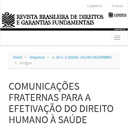
Navegação
Cadastro
Acesso
Principal
Conteúdo
principal
Barra
Lateral
Toggl
naviga
Início
Arquivos
v. 10 n. 2 (2024): JULHO-DEZEMBRO
Artigos
COMUNICAÇÕES
FRATERNAS PARA A
EFETIVAÇÃO DO DIREITO
HUMANO À SAÚDE