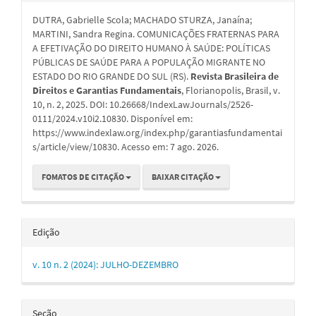
do
DUTRA, Gabrielle Scola; MACHADO STURZA, Janaína;
artigo
MARTINI, Sandra Regina. COMUNICAÇÕES FRATERNAS PARA
A EFETIVAÇÃO DO DIREITO HUMANO À SAÚDE: POLÍTICAS
PÚBLICAS DE SAÚDE PARA A POPULAÇÃO MIGRANTE NO
ESTADO DO RIO GRANDE DO SUL (RS).
Revista Brasileira de
Direitos e Garantias Fundamentais
, Florianopolis, Brasil, v.
10, n. 2, 2025. DOI: 10.26668/IndexLawJournals/2526-
0111/2024.v10i2.10830. Disponível em:
https://www.indexlaw.org/index.php/garantiasfundamentai
s/article/view/10830. Acesso em: 7 ago. 2026.
FOMATOS DE CITAÇÃO
BAIXAR CITAÇÃO
Edição
v. 10 n. 2 (2024): JULHO-DEZEMBRO
Seção