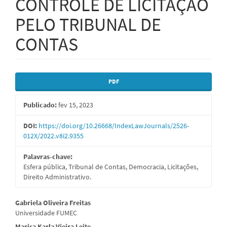
CONTROLE DE LICITAÇÃO
PELO TRIBUNAL DE
CONTAS
Barra
PDF
lateral
Publicado:
fev 15, 2023
de
artigos
DOI:
https://doi.org/10.26668/IndexLawJournals/2526-
012X/2022.v8i2.9355
Palavras-chave:
Esfera pública, Tribunal de Contas, Democracia, Licitações,
Direito Administrativo.
Conteúdo
Gabriela Oliveira Freitas
Universidade FUMEC
do
Marisa Karla Vieira Leite