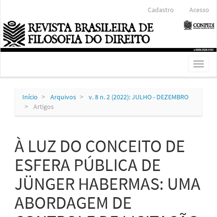
Navegação
Cadastro
Acesso
Principal
Conteúdo
principal
Barra
Lateral
Toggl
naviga
Início
Arquivos
v. 8 n. 2 (2022): JULHO - DEZEMBRO
Artigos
À LUZ DO CONCEITO DE
ESFERA PÚBLICA DE
JÜNGER HABERMAS: UMA
ABORDAGEM DE