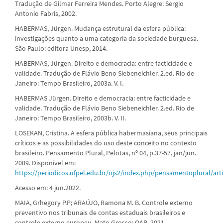
Tradução de Gilmar Ferreira Mendes. Porto Alegre: Sergio
Antonio Fabris, 2002.
HABERMAS, Jürgen. Mudança estrutural da esfera pública:
investigações quanto a uma categoria da sociedade burguesa.
São Paulo: editora Unesp, 2014.
HABERMAS, Jürgen. Direito e democracia: entre facticidade e
validade. Tradução de Flávio Beno Siebeneichler. 2.ed. Rio de
Janeiro: Tempo Brasileiro, 2003a. V. I.
HABERMAS Jürgen. Direito e democracia: entre facticidade e
validade. Tradução de Flávio Beno Siebeneichler. 2.ed. Rio de
Janeiro: Tempo Brasileiro, 2003b. V. II.
LOSEKAN, Cristina. A esfera pública habermasiana, seus principais
críticos e as possibilidades do uso deste conceito no contexto
brasileiro. Pensamento Plural, Pelotas, nº 04, p.37-57, jan/jun.
2009. Disponível em:
https://periodicos.ufpel.edu.br/ojs2/index.php/pensamentoplural/art
Acesso em: 4 jun.2022.
MAIA, Grhegory P.P; ARAÚJO, Ramona M. B. Controle externo
preventivo nos tribunais de contas estaduais brasileiros e
controle externo europeu. Mato Grosso: OAB, 2021.