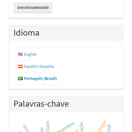
Enviar
ENVIAR SUBMISSÃO
Submissão
Idioma
English
Español (España)
Português (Brasil)
Palavras-chave
agamben
qualidade