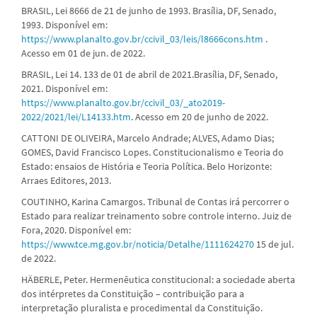
BRASIL, Lei 8666 de 21 de junho de 1993. Brasília, DF, Senado,
1993. Disponível em:
https://www.planalto.gov.br/ccivil_03/leis/l8666cons.htm
.
Acesso em 01 de jun. de 2022.
BRASIL, Lei 14. 133 de 01 de abril de 2021.Brasília, DF, Senado,
2021. Disponível em:
https://www.planalto.gov.br/ccivil_03/_ato2019-
2022/2021/lei/L14133.htm
. Acesso em 20 de junho de 2022.
CATTONI DE OLIVEIRA, Marcelo Andrade; ALVES, Adamo Dias;
GOMES, David Francisco Lopes. Constitucionalismo e Teoria do
Estado: ensaios de História e Teoria Política. Belo Horizonte:
Arraes Editores, 2013.
COUTINHO, Karina Camargos. Tribunal de Contas irá percorrer o
Estado para realizar treinamento sobre controle interno. Juiz de
Fora, 2020. Disponível em:
https://www.tce.mg.gov.br/noticia/Detalhe/1111624270
15 de jul.
de 2022.
HÄBERLE, Peter. Hermenêutica constitucional: a sociedade aberta
dos intérpretes da Constituição – contribuição para a
interpretação pluralista e procedimental da Constituição.