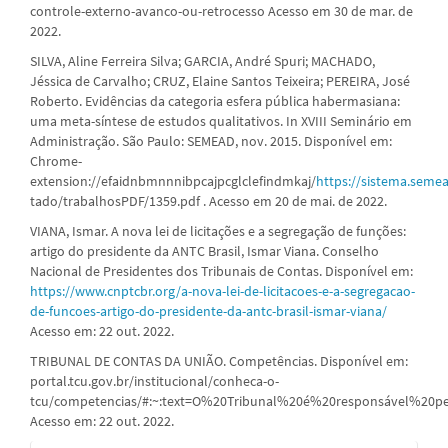
controle-externo-avanco-ou-retrocesso Acesso em 30 de mar. de
2022.
SILVA, Aline Ferreira Silva; GARCIA, André Spuri; MACHADO,
Jéssica de Carvalho; CRUZ, Elaine Santos Teixeira; PEREIRA, José
Roberto. Evidências da categoria esfera pública habermasiana:
uma meta-síntese de estudos qualitativos. In XVIII Seminário em
Administração. São Paulo: SEMEAD, nov. 2015. Disponível em:
Chrome-
extension://efaidnbmnnnibpcajpcglclefindmkaj/
https://sistema.seme
tado/trabalhosPDF/1359.pdf . Acesso em 20 de mai. de 2022.
VIANA, Ismar. A nova lei de licitações e a segregação de funções:
artigo do presidente da ANTC Brasil, Ismar Viana. Conselho
Nacional de Presidentes dos Tribunais de Contas. Disponível em:
https://www.cnptcbr.org/a-nova-lei-de-licitacoes-e-a-segregacao-
de-funcoes-artigo-do-presidente-da-antc-brasil-ismar-viana/
Acesso em: 22 out. 2022.
TRIBUNAL DE CONTAS DA UNIÃO. Competências. Disponível em:
portal.tcu.gov.br/institucional/conheca-o-
tcu/competencias/#:~:text=O%20Tribunal%20é%20responsável%20p
Acesso em: 22 out. 2022.