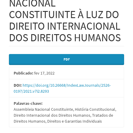
NACIONAL
CONSTITUINTE À LUZ DO
DIREITO INTERNACIONAL
DOS DIREITOS HUMANOS
Barra
PDF
lateral
Publicado:
fev 17, 2022
de
artigos
DOI:
https://doi.org/10.26668/IndexLawJournals/2526-
0197/2021.v7i2.8293
Palavras-chave:
Assembleia Nacional Constituinte, História Constitucional,
Direito Internacional dos Direitos Humanos, Tratados de
Direitos Humanos, Direitos e Garantias Individuais