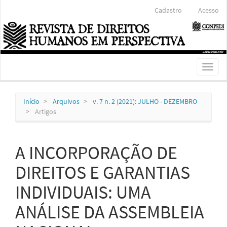
Navegação
Cadastro
Acesso
Principal
Conteúdo
principal
Barra
Lateral
Toggl
naviga
Início
Arquivos
v. 7 n. 2 (2021): JULHO - DEZEMBRO
Artigos
A INCORPORAÇÃO DE
DIREITOS E GARANTIAS
INDIVIDUAIS: UMA
ANÁLISE DA ASSEMBLEIA