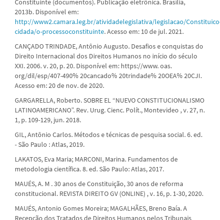
Constituinte (documentos). Publicação eletrônica. Brasília,
2013b. Disponível em:
http://www2.camara.leg.br/atividadelegislativa/legislacao/Constituico
cidada/o-processoconstituinte
. Acesso em: 10 de jul. 2021.
CANÇADO TRINDADE, Antônio Augusto. Desafios e conquistas do
Direito Internacional dos Direitos Humanos no início do século
XXI. 2006. v. 20, p. 20. Disponível em: https://www. oas.
org/dil/esp/407-490% 20cancado% 20trindade% 20OEA% 20CJI.
Acesso em: 20 de nov. de 2020.
GARGARELLA, Roberto. SOBRE EL “NUEVO CONSTITUCIONALISMO
LATINOAMERICANO”. Rev. Urug. Cienc. Polít., Montevideo , v. 27, n.
1, p. 109-129, jun. 2018.
GIL, Antônio Carlos. Métodos e técnicas de pesquisa social. 6. ed.
- São Paulo : Atlas, 2019.
LAKATOS, Eva Maria; MARCONI, Marina. Fundamentos de
metodologia científica. 8. ed. São Paulo: Atlas, 2017.
MAUÉS, A. M . 30 anos de Constituição, 30 anos de reforma
constitucional. REVISTA DIREITO GV (ONLINE) , v. 16, p. 1-30, 2020.
MAUÉS, Antonio Gomes Moreira; MAGALHÃES, Breno Baía. A
Recepção dos Tratados de Direitos Humanos pelos Tribunais