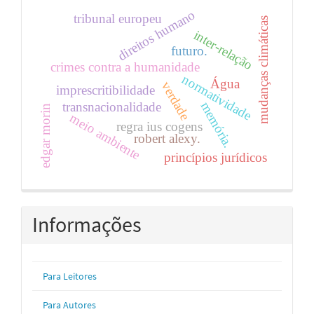
direitos humano
tribunal europeu
mudanças climáticas
inter-relação
futuro.
crimes contra a humanidade
normatividade
Água
verdade
imprescritibilidade
memória.
transnacionalidade
edgar morin
meio ambiente
regra ius cogens
robert alexy.
princípios jurídicos
Informações
Para Leitores
Para Autores