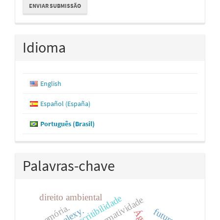
ENVIAR SUBMISSÃO
Submissão
Idioma
English
Español (España)
Português (Brasil)
Palavras-chave
direito ambiental
imprescritibilidade
normatividade
memória.
futuro.
Água