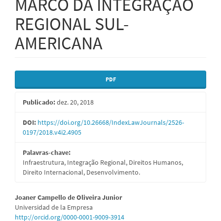
MARCO DA INTEGRAÇÃO
REGIONAL SUL-
AMERICANA
Barra
PDF
lateral
Publicado:
dez. 20, 2018
de
artigos
DOI:
https://doi.org/10.26668/IndexLawJournals/2526-
0197/2018.v4i2.4905
Palavras-chave:
Infraestrutura, Integração Regional, Direitos Humanos,
Direito Internacional, Desenvolvimento.
Conteúdo
Joaner Campello de Oliveira Junior
Universidad de la Empresa
do
http://orcid.org/0000-0001-9009-3914