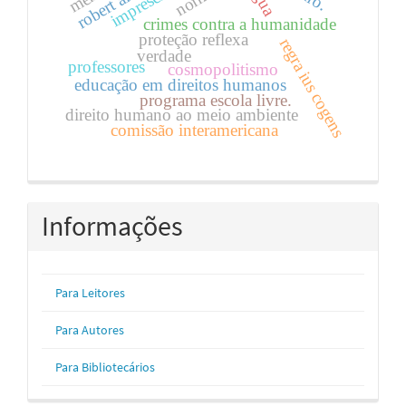
robert alexy.
crimes contra a humanidade
proteção reflexa
regra ius cogens
verdade
professores
cosmopolitismo
educação em direitos humanos
programa escola livre.
direito humano ao meio ambiente
comissão interamericana
Informações
Para Leitores
Para Autores
Para Bibliotecários