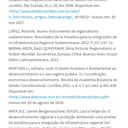
Jurídico. Rio Grande, XI, n. 50, fev 2008. Disponível em:
<
http://www.ambito-juridico.com.br/site/?
n_link=revista_artigos_leitura&artigo_
id=5912>. Acesso em: 30
nov 2017.
LÓPEZ, Rodolfo. Nuevo instrumento de regionalismo
sudamericano. Resultados de la Iniciativa para la Integración de
la Infraestructura Regional Sudamericana. 2012. P. 217-237. In:
BERNAL-MEZA, Raúl; QUINTANAR, Silvia Victoria. Regionalismo e
Ordem Mundial: Suramérica, Europa, China. Buenos Aires: Grupo
Editor Latinoamericano, 2012.
MARTINELLI, Adriano Justi. O direito humano e fundamental ao
desenvolvimento e o seu regime jurídico. In: Constituição,
economia e desenvolvimento. Revista da Academia Brasileira de
Direito Constitucional. Curitiba, 2012. v.4. n.7. jul./dez. p.401-438.
Disponível em:
<
http://www.abdconst.com.br/revista8/direitoAdriano.pdf
>.
Acesso em 20 de agosto de 2018.
MATA DIZ, Jamile Bergamaschine; SOUZA, Laura Felipe de. O
desenvolvimento regional e a proteção ambiental: uma análise
da iniciativa para a integração da infraestrutura regional Sul-