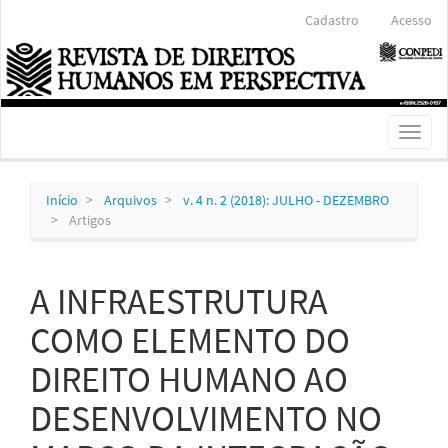
Navegação
Cadastro
Acesso
Principal
Conteúdo
principal
Barra
Lateral
Toggl
naviga
Início
Arquivos
v. 4 n. 2 (2018): JULHO - DEZEMBRO
Artigos
A INFRAESTRUTURA
COMO ELEMENTO DO
DIREITO HUMANO AO
DESENVOLVIMENTO NO