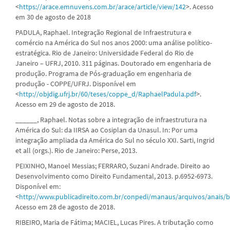
<
https://arace.emnuvens.com.br/arace/article/view/142
>. Acesso
em 30 de agosto de 2018
PADULA, Raphael. Integração Regional de Infraestrutura e
comércio na América do Sul nos anos 2000: uma análise político-
estratégica. Rio de Janeiro: Universidade Federal do Rio de
Janeiro – UFRJ, 2010. 311 páginas. Doutorado em engenharia de
produção. Programa de Pós-graduação em engenharia de
produção - COPPE/UFRJ. Disponível em
<
http://objdig.ufrj.br/60/teses/coppe_d/RaphaelPadula.pdf
>.
Acesso em 29 de agosto de 2018.
______, Raphael. Notas sobre a integração de infraestrutura na
América do Sul: da IIRSA ao Cosiplan da Unasul. In: Por uma
integração ampliada da América do Sul no século XXI. Sarti, Ingrid
et all (orgs.). Rio de Janeiro: Perse, 2013.
PEIXINHO, Manoel Messias; FERRARO, Suzani Andrade. Direito ao
Desenvolvimento como Direito Fundamental, 2013. p.6952-6973.
Disponível em:
<
http://www.publicadireito.com.br/conpedi/manaus/arquivos/anais/
Acesso em 28 de agosto de 2018.
RIBEIRO, Maria de Fátima; MACIEL, Lucas Pires. A tributação como