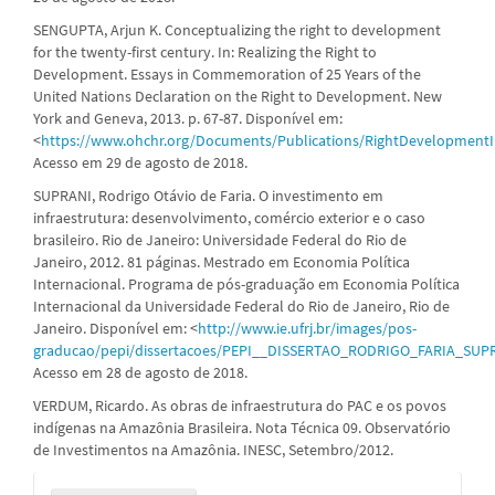
SENGUPTA, Arjun K. Conceptualizing the right to development
for the twenty-first century. In: Realizing the Right to
Development. Essays in Commemoration of 25 Years of the
United Nations Declaration on the Right to Development. New
York and Geneva, 2013. p. 67-87. Disponível em:
<
https://www.ohchr.org/Documents/Publications/RightDevelopmentI
Acesso em 29 de agosto de 2018.
SUPRANI, Rodrigo Otávio de Faria. O investimento em
infraestrutura: desenvolvimento, comércio exterior e o caso
brasileiro. Rio de Janeiro: Universidade Federal do Rio de
Janeiro, 2012. 81 páginas. Mestrado em Economia Política
Internacional. Programa de pós-graduação em Economia Política
Internacional da Universidade Federal do Rio de Janeiro, Rio de
Janeiro. Disponível em: <
http://www.ie.ufrj.br/images/pos-
graducao/pepi/dissertacoes/PEPI__DISSERTAO_RODRIGO_FARIA_SUPR
Acesso em 28 de agosto de 2018.
VERDUM, Ricardo. As obras de infraestrutura do PAC e os povos
indígenas na Amazônia Brasileira. Nota Técnica 09. Observatório
de Investimentos na Amazônia. INESC, Setembro/2012.
Enviar