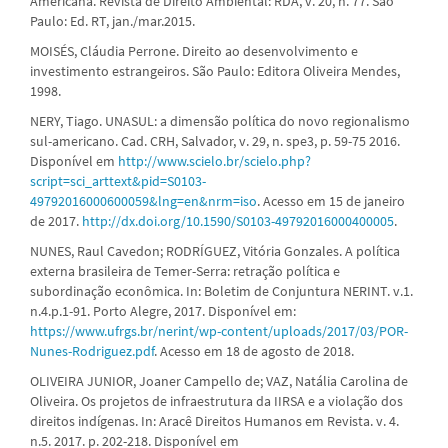
Americana. Revista de Direito Ambiental: RDA, v. 20, n. 77. São
Paulo: Ed. RT, jan./mar.2015.
MOISÉS, Cláudia Perrone. Direito ao desenvolvimento e
investimento estrangeiros. São Paulo: Editora Oliveira Mendes,
1998.
NERY, Tiago. UNASUL: a dimensão política do novo regionalismo
sul-americano. Cad. CRH, Salvador, v. 29, n. spe3, p. 59-75 2016.
Disponível em
http://www.scielo.br/scielo.php?
script=sci_arttext&pid=S0103-
49792016000600059&lng=en&nrm=iso
. Acesso em 15 de janeiro
de 2017.
http://dx.doi.org/10.1590/S0103-49792016000400005
.
NUNES, Raul Cavedon; RODRÍGUEZ, Vitória Gonzales. A política
externa brasileira de Temer-Serra: retração política e
subordinação econômica. In: Boletim de Conjuntura NERINT. v.1.
n.4.p.1-91. Porto Alegre, 2017. Disponível em:
https://www.ufrgs.br/nerint/wp-content/uploads/2017/03/POR-
Nunes-Rodriguez.pdf
. Acesso em 18 de agosto de 2018.
OLIVEIRA JUNIOR, Joaner Campello de; VAZ, Natália Carolina de
Oliveira. Os projetos de infraestrutura da IIRSA e a violação dos
direitos indígenas. In: Aracê Direitos Humanos em Revista. v. 4.
n.5. 2017. p. 202-218. Disponível em