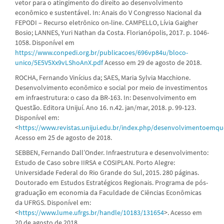
vetor para o atingimento do direito ao desenvolvimento
econômico e sustentável. In: Anais do V Congresso Nacional da
FEPODI – Recurso eletrônico on-line. CAMPELLO, Lívia Gaigher
Bosio; LANNES, Yuri Nathan da Costa. Florianópolis, 2017. p. 1046-
1058. Disponível em
https://www.conpedi.org.br/publicacoes/696vp84u/bloco-
unico/5E5V5Xx9vLShoAnX.pdf
Acesso em 29 de agosto de 2018.
ROCHA, Fernando Vinícius da; SAES, Maria Sylvia Macchione.
Desenvolvimento econômico e social por meio de investimentos
em infraestrutura: o caso da BR-163. In: Desenvolvimento em
Questão. Editora Unijuí. Ano 16. n.42. jan/mar, 2018. p. 99-123.
Disponível em:
<
https://www.revistas.unijui.edu.br/index.php/desenvolvimentoemque
Acesso em 25 de agosto de 2018.
SEBBEN, Fernando Dall’Onder. Infraestrutura e desenvolvimento:
Estudo de Caso sobre IIRSA e COSIPLAN. Porto Alegre:
Universidade Federal do Rio Grande do Sul, 2015. 280 páginas.
Doutorado em Estudos Estratégicos Regionais. Programa de pós-
graduação em economia da Faculdade de Ciências Econômicas
da UFRGS. Disponível em:
<
https://www.lume.ufrgs.br/handle/10183/131654
>. Acesso em
20 de agosto de 2018.