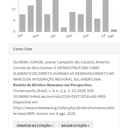
Detalhes
Como Citar
do
OLIVEIRA JUNIOR, Joaner Campello de; CALDAS, Roberto
artigo
Correia da Silva Gomes. A INFRAESTRUTURA COMO
ELEMENTO DO DIREITO HUMANO AO DESENVOLVIMENTO NO
MARCO DA INTEGRAÇÃO REGIONAL SUL-AMERICANA.
Revista de Direitos Humanos em Perspectiva
,
Florianopolis, Brasil, v. 4, n. 2, p. 1–22, 2018. DOI:
10.26668/IndexLawJournals/2526-0197/2018.v4i2.4905.
Disponível em:
https://www.indexlaw.org/index.php/direitoshumanos/artic
le/view/4905. Acesso em: 8 ago. 2026.
FOMATOS DE CITAÇÃO
BAIXAR CITAÇÃO