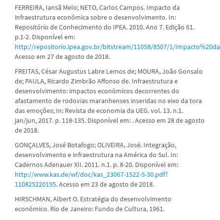
FERREIRA, Iansã Melo; NETO, Carlos Campos. Impacto da
infraestrutura econômica sobre o desenvolvimento. In:
Repositório de Conhecimento do IPEA. 2010. Ano 7. Edição 61.
p.1-2. Disponível em:
http://repositorio.ipea.gov.br/bitstream/11058/8507/1/Impacto
Acesso em 27 de agosto de 2018.
FREITAS, César Augustus Labre Lemos de; MOURA, João Gonsalo
de; PAULA, Ricardo Zimbrão Affonso de. Infraestrutura e
desenvolvimento: impactos econômicos decorrentes do
afastamento de rodovias maranhenses inseridas no eixo da tora
das emoções; In: Revista de economia da UEG. vol. 13. n.1.
jan/jun, 2017. p. 118-135. Disponível em: . Acesso em 28 de agosto
de 2018.
GONÇALVES, José Botafogo; OLIVEIRA, José. Integração,
desenvolvimento e infraestrutura na América do Sul. In:
Cadernos Adenauer XII. 2011. n.1. p. 8-20. Disponível em:
http://www.kas.de/wf/doc/kas_23067-1522-5-30.pdf?
110825220155
. Acesso em 23 de agosto de 2018.
HIRSCHMAN, Albert O. Estratégia do desenvolvimento
econômico. Rio de Janeiro: Fundo de Cultura, 1961.