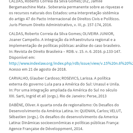
CALDAS, Roberto Correia da Silva Gomes; DIZ, Jamile
Bergamaschine Mata . Soberania permanente sobre as riquezas e
os recursos naturais dos Estados: uma interpretação sistêmica
do artigo 47 do Pacto Internacional de Direitos Civis e Políticos.
Juris Plenum Direito Administrativo, v. III, p. 157-174, 2016.
CALDAS, Roberto Correia da Silva Gomes; OLIVEIRA JUNIOR,
Joaner Campello. A integração da infraestrutura regional e a
implementação de políticas públicas: análise do caso brasileiro.
In: Revista de Direito Brasileira – RDB. v. 15. n. 6. 2016. p.133-147.
Disponível em:
http://www.indexlaw.org/index.php/rdb/issue/view/v.15%20n.6%2
Acesso em 21 de agosto de 2018.
CARVALHO, Glauber Cardoso; ROSEVICS, Larissa. A política
externa do governo Lula para a América do Sul: Unasul e Unila.
In: Por uma integração ampliada da América do Sul no século
XXI. Sarti, Ingrid et all (orgs.). Rio de Janeiro: Perse, 2013
DABÈNE, Oliver. A quarta onda de regionalismo: Os Desafios do
Desenvolvimento da América Latina. In: QUENAN, Carlos; VELUT,
Sébastien (orgs.). Os desafios do desenvolvimento da America
Latina: Dinâmicas socioeconômicas e políticas públicas França:
Agence Française de Développment, 2014.