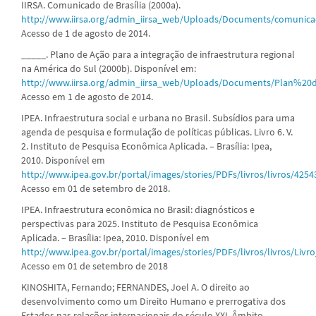
IIRSA. Comunicado de Brasília (2000a).
http://www.iirsa.org/admin_iirsa_web/Uploads/Documents/comunicad
Acesso de 1 de agosto de 2014.
_____. Plano de Ação para a integração de infraestrutura regional
na América do Sul (2000b). Disponível em:
http://www.iirsa.org/admin_iirsa_web/Uploads/Documents/Plan%2
Acesso em 1 de agosto de 2014.
IPEA. Infraestrutura social e urbana no Brasil. Subsídios para uma
agenda de pesquisa e formulação de políticas públicas. Livro 6. V.
2. Instituto de Pesquisa Econômica Aplicada. – Brasília: Ipea,
2010. Disponível em
http://www.ipea.gov.br/portal/images/stories/PDFs/livros/livros/4254
Acesso em 01 de setembro de 2018.
IPEA. Infraestrutura econômica no Brasil: diagnósticos e
perspectivas para 2025. Instituto de Pesquisa Econômica
Aplicada. – Brasília: Ipea, 2010. Disponível em
http://www.ipea.gov.br/portal/images/stories/PDFs/livros/livros/Livro
Acesso em 01 de setembro de 2018
KINOSHITA, Fernando; FERNANDES, Joel A. O direito ao
desenvolvimento como um Direito Humano e prerrogativa dos
Estados nas relações internacionais do século XXI. Âmbito