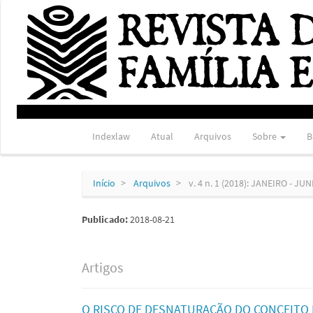
Navegação
Principal
Conteúdo
principal
Barra
Lateral
Indexlaw
Atual
Arquivos
Sobre
B
Início
Arquivos
v. 4 n. 1 (2018): JANEIRO - JU
Publicado:
2018-08-21
Artigos
O RISCO DE DESNATURAÇÃO DO CONCEITO 