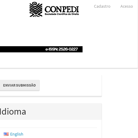
Cadastro
Acesso
nviar
ENVIAR SUBMISSÃO
ubmissão
Idioma
English