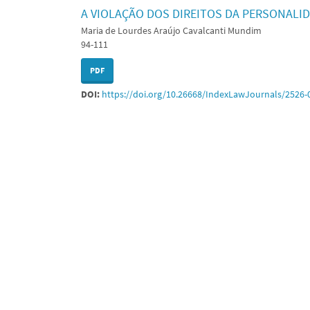
A VIOLAÇÃO DOS DIREITOS DA PERSONALI
Maria de Lourdes Araújo Cavalcanti Mundim
94-111
PDF
DOI:
https://doi.org/10.26668/IndexLawJournals/2526-