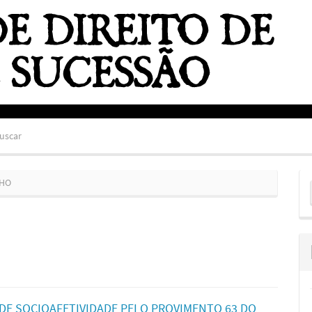
uscar
E
NHO
S
DE SOCIOAFETIVIDADE PELO PROVIMENTO 63 DO