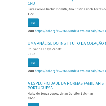
CNJ
Laira Carone Rachid Domith, Ana Cristina Koch Torres de
1-20
PDF
DOI:
https://doi.org/10.26668/IndexLawJournals/2526-
UMA ANÁLISE DO INSTITUTO DA COLAÇÃO 
Pollyanna Thays Zanetti
21-38
PDF
DOI:
https://doi.org/10.26668/IndexLawJournals/2526-
A ESPECIFICIDADE DA NORMAS FAMILIARIST
PORTUGUESA
Maísa de Souza Lopes, Vivian Gerstler Zalcman
39-55