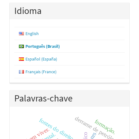
Idioma
English
Português (Brasil)
Español (España)
Français (France)
Palavras-chave
derrame de petróleo
fontes do direito
formação.
bem viver.
pnrs