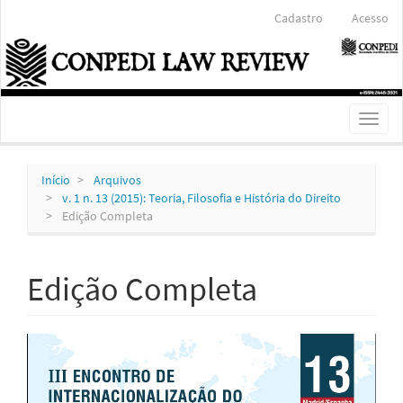
Navegação
Cadastro
Acesso
Principal
Conteúdo
principal
Barra
Lateral
Toggl
naviga
Início
Arquivos
v. 1 n. 13 (2015): Teoria, Filosofia e História do Direito
Edição Completa
Edição Completa
Barra
lateral