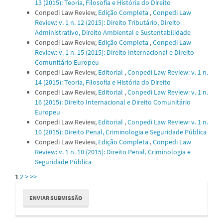
13 (2015): Teoria, Filosofia e História do Direito
Conpedi Law Review,
Edição Completa
,
Conpedi Law
Review: v. 1 n. 12 (2015): Direito Tributário, Direito
Administrativo, Direito Ambiental e Sustentabilidade
Conpedi Law Review,
Edição Completa
,
Conpedi Law
Review: v. 1 n. 15 (2015): Direito Internacional e Direito
Comunitário Europeu
Conpedi Law Review,
Editorial
,
Conpedi Law Review: v. 1 n.
14 (2015): Teoria, Filosofia e História do Direito
Conpedi Law Review,
Editorial
,
Conpedi Law Review: v. 1 n.
16 (2015): Direito Internacional e Direito Comunitário
Europeu
Conpedi Law Review,
Editorial
,
Conpedi Law Review: v. 1 n.
10 (2015): Direito Penal, Criminologia e Seguridade Pública
Conpedi Law Review,
Edição Completa
,
Conpedi Law
Review: v. 1 n. 10 (2015): Direito Penal, Criminologia e
Seguridade Pública
1
2
>
>>
Enviar
ENVIAR SUBMISSÃO
Submissão