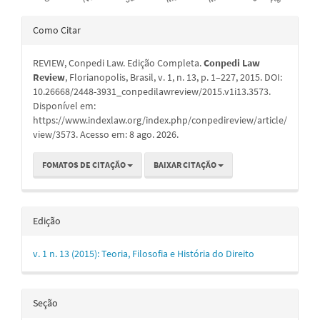
Detalhes
Como Citar
do
REVIEW, Conpedi Law. Edição Completa.
Conpedi Law
artigo
Review
, Florianopolis, Brasil, v. 1, n. 13, p. 1–227, 2015. DOI:
10.26668/2448-3931_conpedilawreview/2015.v1i13.3573.
Disponível em:
https://www.indexlaw.org/index.php/conpedireview/article/
view/3573. Acesso em: 8 ago. 2026.
FOMATOS DE CITAÇÃO
BAIXAR CITAÇÃO
Edição
v. 1 n. 13 (2015): Teoria, Filosofia e História do Direito
Seção