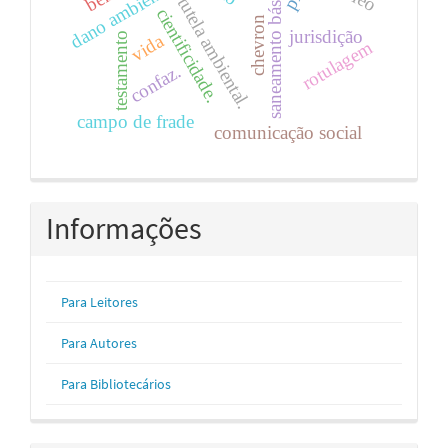
dano ambiental.
saneamento básico
tutela ambiental.
cientificidade.
chevron
jurisdição
testamento
vida
rotulagem
confaz.
campo de frade
comunicação social
Informações
Para Leitores
Para Autores
Para Bibliotecários