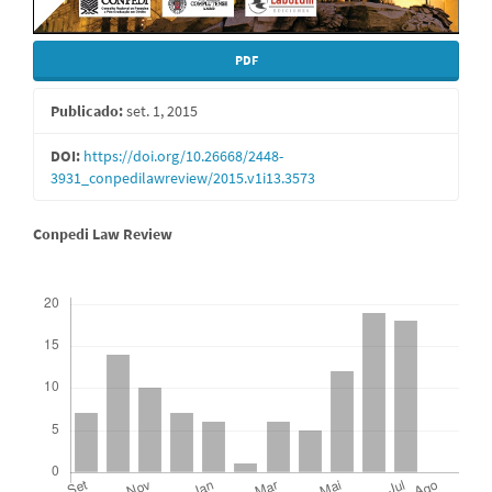
PDF
Publicado:
set. 1, 2015
DOI:
https://doi.org/10.26668/2448-
3931_conpedilawreview/2015.v1i13.3573
Conteúdo
Conpedi Law Review
do
Downloads
artigo
principal