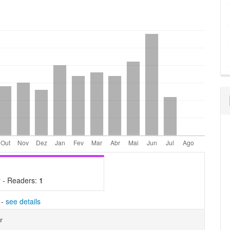
údo
pal
 - Readers:
1
-
see details
hes
r