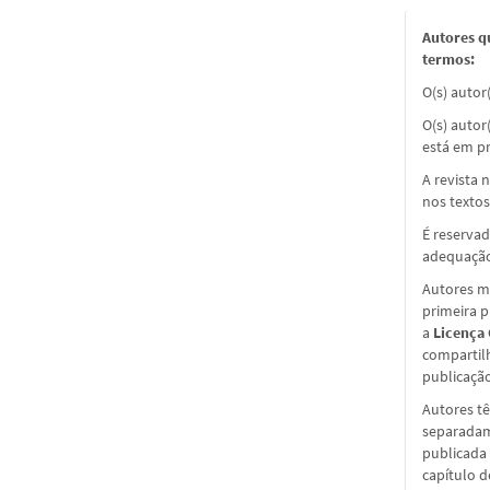
Autores q
termos:
O(s) autor
O(s) autor
está em pr
A revista 
nos textos
É reservad
adequação
Autores ma
primeira 
a
Licença
compartil
publicação 
Autores tê
separadame
publicada 
capítulo d