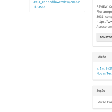
do
3931_conpedilawreview/2015.v
REVIEW, C
1i9.3565
artigo
Florianopol
3931_conp
https://w
Acesso em:
FOMATOS
Edição
v. 1 n. 9 (
Novas Tecn
Seção
Edição Co