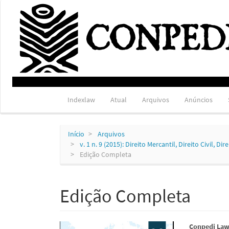
Navegação
Principal
Conteúdo
principal
Barra
Lateral
Indexlaw
Atual
Arquivos
Anúncios
Início
Arquivos
v. 1 n. 9 (2015): Direito Mercantil, Direito Civil,
Edição Completa
Edição Completa
Conpedi Law