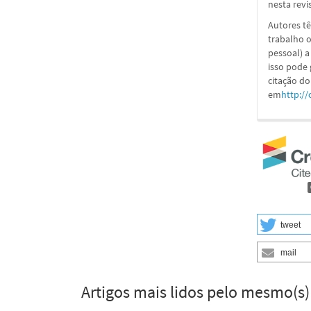
nesta revi
Autores tê
trabalho o
pessoal) a
isso pode
citação do
em
http://
tweet
mail
Artigos mais lidos pelo mesmo(s)