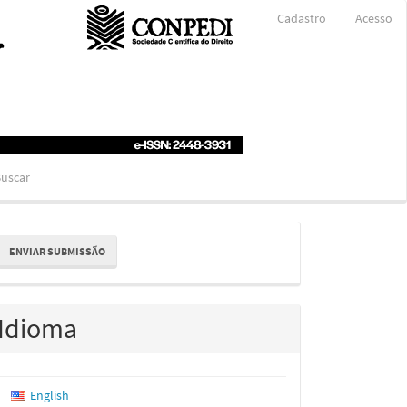
Cadastro
Acesso
uscar
nviar
ENVIAR SUBMISSÃO
ubmissão
Idioma
English