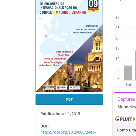
Barra
Conte
lateral
do
Downloads
de
artigo
artigos
princi
Captures
PDF
Mendeley
Publicado:
set 1, 2015
Detal
DOI:
Como Cita
https://doi.org/10.26668/2448-