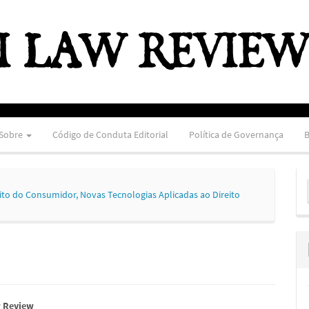
Sobre
Código de Conduta Editorial
Política de Governança
B
E
 Direito do Consumidor, Novas Tecnologias Aplicadas ao Direito
S
 Review