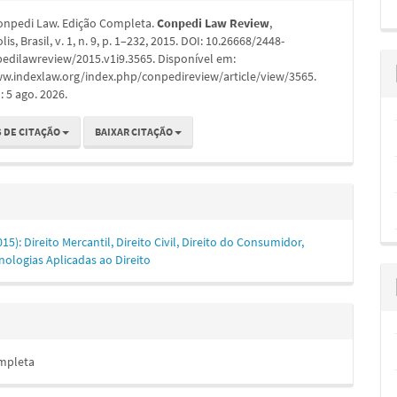
onpedi Law. Edição Completa.
Conpedi Law Review
,
is, Brasil, v. 1, n. 9, p. 1–232, 2015. DOI: 10.26668/2448-
edilawreview/2015.v1i9.3565. Disponível em:
ww.indexlaw.org/index.php/conpedireview/article/view/3565.
 5 ago. 2026.
 DE CITAÇÃO
BAIXAR CITAÇÃO
2015): Direito Mercantil, Direito Civil, Direito do Consumidor,
ologias Aplicadas ao Direito
mpleta