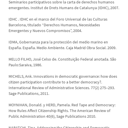
Seminarios participativos sobre la carta de derechos humanos
emergentes. Institut de Drets Humans de Catalunya (IDHC), 2007.
IDHC . IDHC en el marco del Foro Universal de las Culturas
Barcelona, titulado “Derechos Humanos, Necesidades
Emergentes y Nuevos Compromisos”, 2004.
IDMA, Gobernanza para la protección del medio marino en
España. España. Medio Ambiente. Caja Madrid Obra Social. 2009.
MELLO FILHO, José Celso de. Constituição Federal anotada. São
Paulo:Saraiva, 1986.
MICHELS, Ank. Innovations in democratic governance: how does
citizen participation contribute to a better democracy?.
International Review of Administrative Sciences. 77(2) 275–293.
Sage Publications, 2011.
MOYNIHAN, Donald. y HERD, Pamela. Red Tape and Democracy:
How Rules Affect Citizenship Rights. The American Review of
Public Administration 40(6), Sage Publications 2010.
NABATCHI, Tina. Addressing the Citizenship and Democratic