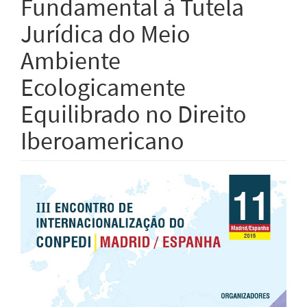
Fundamental à Tutela
Jurídica do Meio
Ambiente
Ecologicamente
Equilibrado no Direito
Iberoamericano
Barra
lateral
de
artigos