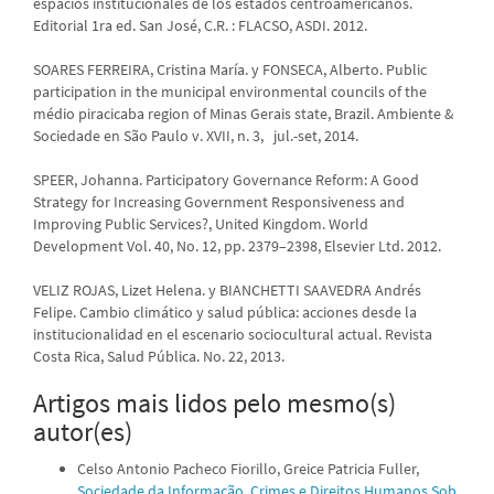
espacios institucionales de los estados centroamericanos.
Editorial 1ra ed. San José, C.R. : FLACSO, ASDI. 2012.
SOARES FERREIRA, Cristina María. y FONSECA, Alberto. Public
participation in the municipal environmental councils of the
médio piracicaba region of Minas Gerais state, Brazil. Ambiente &
Sociedade en São Paulo v. XVII, n. 3, jul.-set, 2014.
SPEER, Johanna. Participatory Governance Reform: A Good
Strategy for Increasing Government Responsiveness and
Improving Public Services?, United Kingdom. World
Development Vol. 40, No. 12, pp. 2379–2398, Elsevier Ltd. 2012.
VELIZ ROJAS, Lizet Helena. y BIANCHETTI SAAVEDRA Andrés
Felipe. Cambio climático y salud pública: acciones desde la
institucionalidad en el escenario sociocultural actual. Revista
Costa Rica, Salud Pública. No. 22, 2013.
Artigos mais lidos pelo mesmo(s)
autor(es)
Celso Antonio Pacheco Fiorillo, Greice Patricia Fuller,
Sociedade da Informação, Crimes e Direitos Humanos Sob