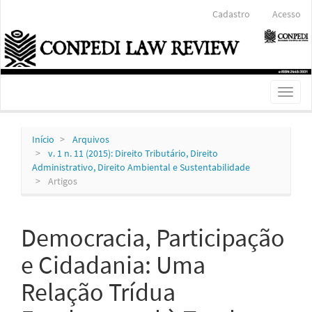
Navegação
Cadastro
Acesso
Principal
Conteúdo
principal
Barra
Lateral
Toggl
naviga
Início
Arquivos
v. 1 n. 11 (2015): Direito Tributário, Direito
Administrativo, Direito Ambiental e Sustentabilidade
Artigos
Democracia, Participação
e Cidadania: Uma
Relação Trídua