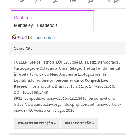
Captures
Mendeley - Readers:
1
-
see details
Detalhes
Como Citar
do
FULLER, Greice Patrícia; LÓPEZ, José Luis Bátiz. Democracia,
artigo
Participação e Cidadania: Uma Relação Trídua Fundamental
à Tutela Jurídica do Meio Ambiente Ecologicamente
Equilibrado no Direito Iberoamericano.
Conpedi Law
Review
, Florianopolis, Brasil, v. 1, n. 11, p. 177–203, 2016.
DOI: 10.26668/2448-
3931_conpedilawreview/2015.v1i11.3449. Disponível em:
https://www.indexlaw.org/index.php/conpedireview/article/
view/3449. Acesso em: 6 ago. 2026.
FOMATOS DE CITAÇÃO
BAIXAR CITAÇÃO