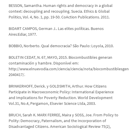
BESSON, Samantha. Human rights and democracy in a global
context: decoupling and recoupling. Suecia. Ethics & Global
Politics, Vol. 4, No. 1, pp. 19-50. CoAction Publications. 2011.
BIDART CAMPOS, German J.. Las elites políticas. Buenos
Aires:Ediar, 1977.
BOBBIO, Norberto. Qual democracia? São Paulo: Loyola, 2010.
BOLETIN CEDAT, N. 67, MAYO, 2015. Biocombustibles generan
contaminación y hambre. Disponível em:
http://www.elnuevodia.com/ciencia/ciencia/nota/biocombustiblesg
2040417/.
BRINKERHOFF, Derick. y GOLDSMITH, Arthur. How Citizens
Participate in Macroeconomic Policy: International Experience
and Implications for Poverty Reduction. World Development
Vol.31, No.4, Pergamon, Elsevier Science Ltda, 2003.
BRUCH, Sarah K. MARX FERREE, Maira y SOSS, Joe. From Policy to
Polity: Democracy, Paternalism, and the Incorporation of
Disadvantaged Citizens. American Sociological Review 75(2),