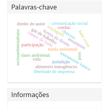
Palavras-chave
comunicação social
direito de autor
rotulagem
confaz.
gás de folhelho
fontes do direito
chevron
socioambientalismo
bem viver.
campo de frade
testamento
participação.
tutela ambiental.
saneamento básico
pnrs
dano ambiental.
vida
jurisdição
alimentos transgênicos
liberdade de imprensa
Informações