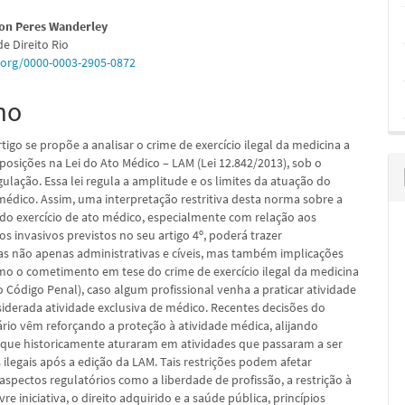
údo
son Peres Wanderley
de Direito Rio
d.org/0000-0003-2905-0872
mo
pal
tigo se propõe a analisar o crime de exercício ilegal da medicina a
sposições na Lei do Ato Médico – LAM (Lei 12.842/2013), sob o
ulação. Essa lei regula a amplitude e os limites da atuação do
 médico. Assim, uma interpretação restritiva desta norma sobre a
 do exercício de ato médico, especialmente com relação aos
s invasivos previstos no seu artigo 4º, poderá trazer
s não apenas administrativas e cíveis, mas também implicações
omo o cometimento em tese do crime de exercício ilegal da medicina
o Código Penal), caso algum profissional venha a praticar atividade
siderada atividade exclusiva de médico. Recentes decisões do
ário vêm reforçando a proteção à atividade médica, alijando
s que historicamente aturaram em atividades que passaram a ser
ilegais após a edição da LAM. Tais restrições podem afetar
aspectos regulatórios como a liberdade de profissão, a restrição à
vre iniciativa, o direito adquirido e a saúde pública, princípios