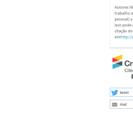
Autores tê
trabalho o
pessoal) a
isso pode
citação do
em
http://
tweet
mail