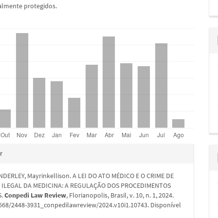
almente protegidos.
hes
r
DERLEY, Mayrinkellison. A LEI DO ATO MÉDICO E O CRIME DE
O ILEGAL DA MEDICINA: A REGULAÇÃO DOS PROCEDIMENTOS
S.
Conpedi Law Review
, Florianopolis, Brasil, v. 10, n. 1, 2024.
6668/2448-3931_conpedilawreview/2024.v10i1.10743. Disponível