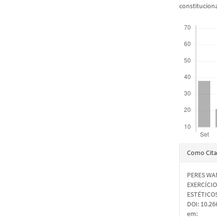
constitucion
Downloads
Detal
Como Cita
do
PERES WAN
artigo
EXERCÍCI
ESTÉTICO
DOI: 10.2
em: