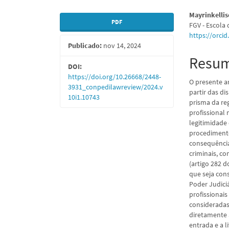
Barra
Conte
Mayrinkelli
PDF
FGV - Escola 
lateral
do
https://orci
Publicado:
nov 14, 2024
de
artigo
Resu
artigos
princi
DOI:
https://doi.org/10.26668/2448-
O presente ar
3931_conpedilawreview/2024.v
partir das di
10i1.10743
prisma da reg
profissional
legitimidade
procedimento
consequência
criminais, c
(artigo 282 d
que seja con
Poder Judici
profissionai
consideradas 
diretamente 
entrada e a li