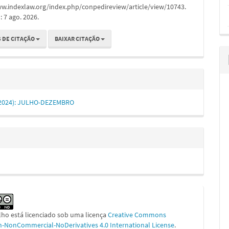
ww.indexlaw.org/index.php/conpedireview/article/view/10743.
 7 ago. 2026.
 DE CITAÇÃO
BAIXAR CITAÇÃO
1 (2024): JULHO-DEZEMBRO
lho está licenciado sob uma licença
Creative Commons
on-NonCommercial-NoDerivatives 4.0 International License
.