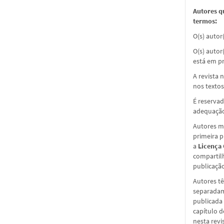
Autores q
termos:
O(s) autor
O(s) autor
está em pr
A revista 
nos textos
É reservad
adequação
Autores ma
primeira 
a
Licença
compartil
publicação 
Autores tê
separadame
publicada 
capítulo d
nesta revi