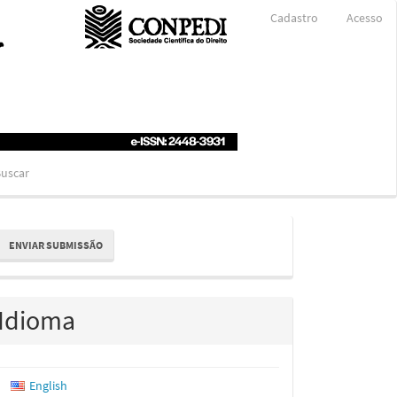
Cadastro
Acesso
uscar
nviar
ENVIAR SUBMISSÃO
ubmissão
Idioma
English