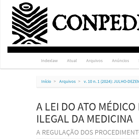
Navegação
Principal
Conteúdo
principal
Barra
Lateral
Indexlaw
Atual
Arquivos
Anúncios
Início
Arquivos
v. 10 n. 1 (2024): JULHO-DEZ
A LEI DO ATO MÉDICO 
ILEGAL DA MEDICINA
A REGULAÇÃO DOS PROCEDIMENT