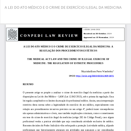
Voltar
A LEI DO ATO MÉDICO E O CRIME DE EXERCÍCIO ILEGAL DA MEDICINA
aos
Detalhes
do
Bai
Ba
Artigo
PD