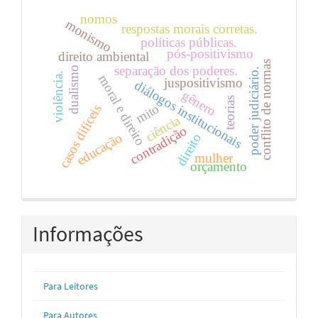
nomos
monismo
respostas morais corretas.
políticas públicas.
pós-positivismo
direito ambiental
conflito de normas
separação dos poderes.
dualismo
poder judiciário.
violência.
moral e direito
juspositivismo
diálogos institucionais
gênero
teorias
mito
casos difíceis
ciência
contradição
educação
direito
mulher
orçamento
Informações
Para Leitores
Para Autores