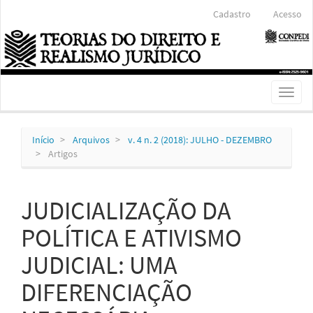
Navegação
Cadastro
Acesso
Principal
Conteúdo
principal
Barra
Lateral
Toggl
naviga
Início
Arquivos
v. 4 n. 2 (2018): JULHO - DEZEMBRO
Artigos
JUDICIALIZAÇÃO DA
POLÍTICA E ATIVISMO
JUDICIAL: UMA
DIFERENCIAÇÃO