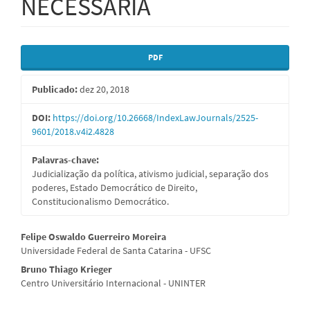
NECESSÁRIA
Barra
PDF
lateral
Publicado:
dez 20, 2018
de
artigos
DOI:
https://doi.org/10.26668/IndexLawJournals/2525-
9601/2018.v4i2.4828
Palavras-chave:
Judicialização da política, ativismo judicial, separação dos
poderes, Estado Democrático de Direito,
Constitucionalismo Democrático.
Conteúdo
Felipe Oswaldo Guerreiro Moreira
Universidade Federal de Santa Catarina - UFSC
do
Bruno Thiago Krieger
artigo
Centro Universitário Internacional - UNINTER
principal