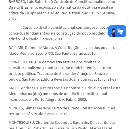
BARROSO, Luís Roberto. O Controle de Constitucionalidade no
Direito Brasileiro: exposição sistemática da doutrina e análise
crítica da jurisprudência. 6ª ed. rev. e atual. São Paulo : Saraiva,
2012.
______. Curso de direito constitucional contemporâneo: os
conceitos fundamentais e a construção do novo modelo. 3ª
edição. São Paulo: Saraiva, 2011.
DALLARI, Dalmo de Abreu. A Constituição na vida dos povos: da
Idade Média ao Século XXI. São Paulo: Saraiva, 2010.
FERRAJOLI, Luigi. A democracia através dos direitos: o
constitucionalismo garantista como modelo teórico e como
projeto político. Tradução de Alexander Araújo de Souza e
outros. São Paulo: Editora Revistas dos Tribunais, 2015. p. 31-37.
KRELL, Andreas J. Direitos sociais e controle judicial no Brasil e na
Alemanha: os (des)caminhos de um direito constitucional
´comparado´. Porto Alegre: S. A. Fabris, 2002.
MENDES, Gilmar Ferreira. Curso de Direito Constitucional. 7. ed.
rev. atual. São Paulo: Saraiva, 2012.
MONTESQUIEU, Charles de Secondat, Baron de. Do espírito das
leis; tradução Roberto Leal Ferreira. São Paulo : Martin Claret,