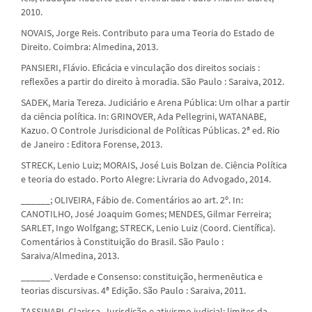
2010.
NOVAIS, Jorge Reis. Contributo para uma Teoria do Estado de
Direito. Coimbra: Almedina, 2013.
PANSIERI, Flávio. Eficácia e vinculação dos direitos sociais :
reflexões a partir do direito à moradia. São Paulo : Saraiva, 2012.
SADEK, Maria Tereza. Judiciário e Arena Pública: Um olhar a partir
da ciência política. In: GRINOVER, Ada Pellegrini, WATANABE,
Kazuo. O Controle Jurisdicional de Políticas Públicas. 2ª ed. Rio
de Janeiro : Editora Forense, 2013.
STRECK, Lenio Luiz; MORAIS, José Luis Bolzan de. Ciência Política
e teoria do estado. Porto Alegre: Livraria do Advogado, 2014.
______; OLIVEIRA, Fábio de. Comentários ao art. 2º. In:
CANOTILHO, José Joaquim Gomes; MENDES, Gilmar Ferreira;
SARLET, Ingo Wolfgang; STRECK, Lenio Luiz (Coord. Científica).
Comentários à Constituição do Brasil. São Paulo :
Saraiva/Almedina, 2013.
______. Verdade e Consenso: constituição, hermenêutica e
teorias discursivas. 4ª Edição. São Paulo : Saraiva, 2011.
TASSINARI, Clarissa. Jurisdição e ativismo judicial: limites da