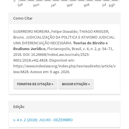
Detalhes
Como Citar
do
GUERREIRO MOREIRA, Felipe Oswaldo; THIAGO KRIEGER,
artigo
Bruno. JUDICIALIZAÇÃO DA POLÍTICA E ATIVISMO JUDICIAL:
UMA DIFERENCIAÇÃO NECESSÁRIA.
Teorias do Direito e
Realismo Jurídico
, Florianopolis, Brasil, v. 4, n. 2, p. 54–71,
2018. DOI: 10.26668/IndexLawJournals/2525-
9601/2018.v4i2.4828. Disponível em:
https://www.indexlaw.org/index.php/teoriasdireito/article/v
iew/4828. Acesso em: 6 ago. 2026.
FOMATOS DE CITAÇÃO
BAIXAR CITAÇÃO
Edição
v. 4 n. 2 (2018): JULHO - DEZEMBRO