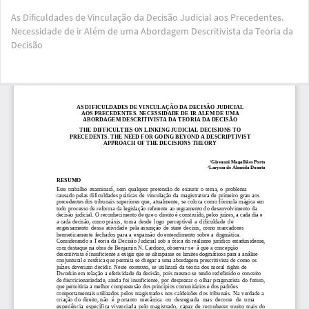
Voltar
As Dificuldades de Vinculação da Decisão Judicial aos Precedentes.
aos
Necessidade de ir Além de uma Abordagem Descritivista da Teoria da
Detalhes
Decisão
do
Artigo
Bai
Ba
PD