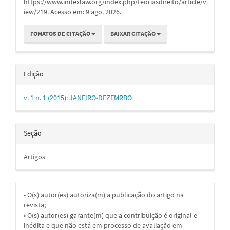
https://www.indexlaw.org/index.php/teoriasdireito/article/v
iew/219. Acesso em: 9 ago. 2026.
FOMATOS DE CITAÇÃO
BAIXAR CITAÇÃO
Edição
v. 1 n. 1 (2015): JANEIRO-DEZEMRBO
Seção
Artigos
• O(s) autor(es) autoriza(m) a publicação do artigo na
revista;
• O(s) autor(es) garante(m) que a contribuição é original e
inédita e que não está em processo de avaliação em