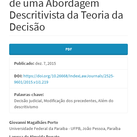
de uma Abordagem
Descritivista da Teoria da
Decisão
Barra
PDF
lateral
Publicado:
dez. 7, 2015
de
artigos
DOI:
https://doi.org/10.26668/IndexLawJournals/2525-
9601/2015.v1i1.219
Palavras-chave:
Decisão judicial, Modificação dos precedentes, Além do
descritivismo
Conteúdo
Giovanni Magalhães Porto
Universidade Federal da Paraiba - UFPB, João Pessoa, Paraíba
do
Laryssa de Almeida Donato