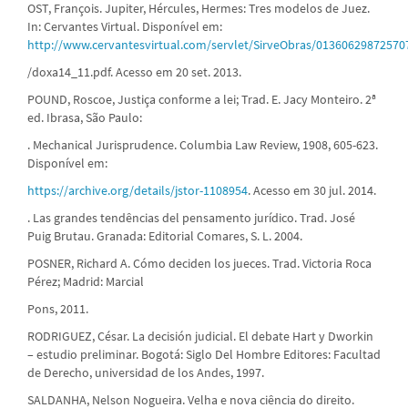
OST, François. Jupiter, Hércules, Hermes: Tres modelos de Juez.
In: Cervantes Virtual. Disponível em:
http://www.cervantesvirtual.com/servlet/SirveObras/0136062987257
/doxa14_11.pdf. Acesso em 20 set. 2013.
POUND, Roscoe, Justiça conforme a lei; Trad. E. Jacy Monteiro. 2ª
ed. Ibrasa, São Paulo:
. Mechanical Jurisprudence. Columbia Law Review, 1908, 605-623.
Disponível em:
https://archive.org/details/jstor-1108954
. Acesso em 30 jul. 2014.
. Las grandes tendências del pensamento jurídico. Trad. José
Puig Brutau. Granada: Editorial Comares, S. L. 2004.
POSNER, Richard A. Cómo deciden los jueces. Trad. Victoria Roca
Pérez; Madrid: Marcial
Pons, 2011.
RODRIGUEZ, César. La decisión judicial. El debate Hart y Dworkin
– estudio preliminar. Bogotá: Siglo Del Hombre Editores: Facultad
de Derecho, universidad de los Andes, 1997.
SALDANHA, Nelson Nogueira. Velha e nova ciência do direito.