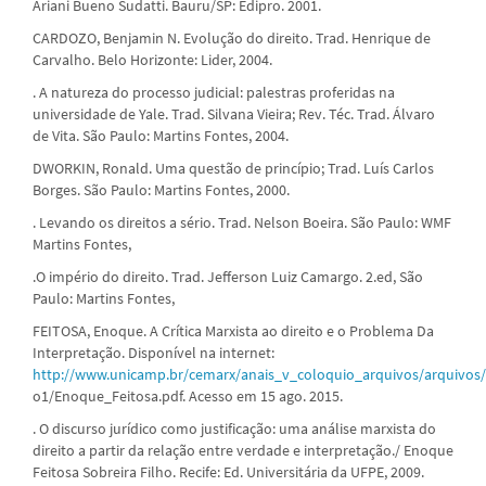
Ariani Bueno Sudatti. Bauru/SP: Edipro. 2001.
CARDOZO, Benjamin N. Evolução do direito. Trad. Henrique de
Carvalho. Belo Horizonte: Lider, 2004.
. A natureza do processo judicial: palestras proferidas na
universidade de Yale. Trad. Silvana Vieira; Rev. Téc. Trad. Álvaro
de Vita. São Paulo: Martins Fontes, 2004.
DWORKIN, Ronald. Uma questão de princípio; Trad. Luís Carlos
Borges. São Paulo: Martins Fontes, 2000.
. Levando os direitos a sério. Trad. Nelson Boeira. São Paulo: WMF
Martins Fontes,
.O império do direito. Trad. Jefferson Luiz Camargo. 2.ed, São
Paulo: Martins Fontes,
FEITOSA, Enoque. A Crítica Marxista ao direito e o Problema Da
Interpretação. Disponível na internet:
http://www.unicamp.br/cemarx/anais_v_coloquio_arquivos/arquivos
o1/Enoque_Feitosa.pdf. Acesso em 15 ago. 2015.
. O discurso jurídico como justificação: uma análise marxista do
direito a partir da relação entre verdade e interpretação./ Enoque
Feitosa Sobreira Filho. Recife: Ed. Universitária da UFPE, 2009.