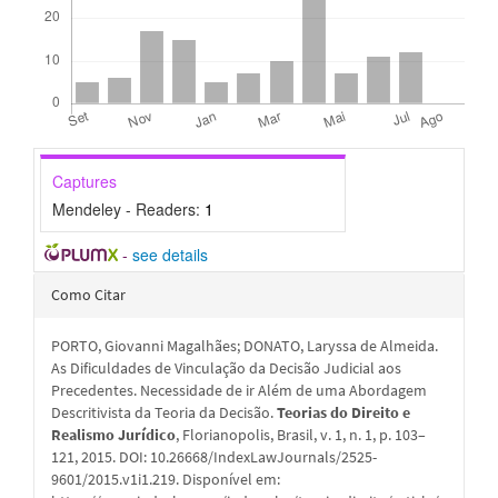
Captures
Mendeley - Readers:
1
-
see details
Detalhes
Como Citar
do
PORTO, Giovanni Magalhães; DONATO, Laryssa de Almeida.
artigo
As Dificuldades de Vinculação da Decisão Judicial aos
Precedentes. Necessidade de ir Além de uma Abordagem
Descritivista da Teoria da Decisão.
Teorias do Direito e
Realismo Jurídico
, Florianopolis, Brasil, v. 1, n. 1, p. 103–
121, 2015. DOI: 10.26668/IndexLawJournals/2525-
9601/2015.v1i1.219. Disponível em: