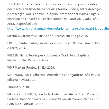
; FREITAS, Lorena. Para uma crítica ao moralismo jurídico sob a
perspectiva da filosofia da práxis: a forma jurídica, entre descrição
e prescrição. Anais do VIII Colóquio Internacional Marx & Engels.
Instituto de Filosofia e Ciências Humanas – UNICAMP, Vol.1, n° 1,
2015. Disponível em:
http://www.ifch.unicamp.br/formulario_cemarx/selecao/2015/trab
lorena%20freitas%2010582.pdf . Acesso em 16 ago.2015.
FREIRE, Paulo. Pedagogia do oprimido. 58 ed. Rio de Janeiro: Paz
e Terra, 2014.
KELSEN, Hans. Teoria pura do direito. Trad. João Baptista
Machado. São Paulo: Editora
WMF Martins Fontes, 8ª. Ed. 2009.
MARINONI, Luiz Guilherme. Precedentes obrigatórios. São Paulo:
Editora Revista dos
Tribunais, 2010.
MARX, Karl ; ENGELS, Friedrich. A ideologia alemã. Trad. Rubens
Enderle, Nélio Schneider e Luciano Cavini Martorano. São Paulo:
Boitempo Editorial, 2007.