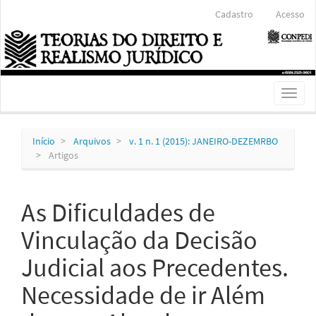
Navegação
Cadastro
Acesso
Principal
Conteúdo
principal
Barra
Lateral
Toggl
naviga
Início
Arquivos
v. 1 n. 1 (2015): JANEIRO-DEZEMRBO
Artigos
As Dificuldades de
Vinculação da Decisão
Judicial aos Precedentes.
Necessidade de ir Além