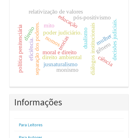
relativização de valores
educação
pós-positivismo
decisões judiciais.
separação dos poderes.
mito
diálogos institucionais
política penitenciária
direito
dualismo
poder judiciário.
mulher
nomos
teorias
eficiência.
gênero
moral e direito
ciência
direito ambiental
jusnaturalismo
monismo
Informações
Para Leitores
Para Autores