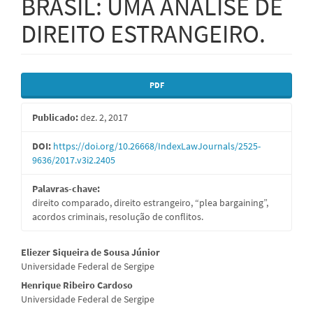
BRASIL: UMA ANÁLISE DE
DIREITO ESTRANGEIRO.
Barra
PDF
lateral
Publicado:
dez. 2, 2017
de
artigos
DOI:
https://doi.org/10.26668/IndexLawJournals/2525-
9636/2017.v3i2.2405
Palavras-chave:
direito comparado, direito estrangeiro, “plea bargaining”,
acordos criminais, resolução de conflitos.
Conteúdo
Eliezer Siqueira de Sousa Júnior
Universidade Federal de Sergipe
do
Henrique Ribeiro Cardoso
artigo
Universidade Federal de Sergipe