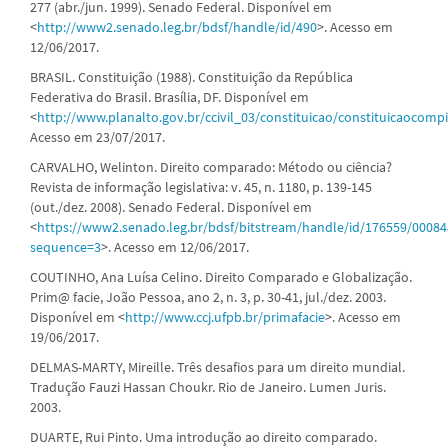
277 (abr./jun. 1999). Senado Federal. Disponível em
<
http://www2.senado.leg.br/bdsf/handle/id/490
>. Acesso em
12/06/2017.
BRASIL. Constituição (1988). Constituição da República
Federativa do Brasil. Brasília, DF. Disponível em
<
http://www.planalto.gov.br/ccivil_03/constituicao/constituicaocomp
Acesso em 23/07/2017.
CARVALHO, Welinton. Direito comparado: Método ou ciência?
Revista de informação legislativa: v. 45, n. 1180, p. 139-145
(out./dez. 2008). Senado Federal. Disponível em
<
https://www2.senado.leg.br/bdsf/bitstream/handle/id/176559/00084
sequence=3
>. Acesso em 12/06/2017.
COUTINHO, Ana Luísa Celino. Direito Comparado e Globalização.
Prim@ facie, João Pessoa, ano 2, n. 3, p. 30-41, jul./dez. 2003.
Disponível em <
http://www.ccj.ufpb.br/primafacie
>. Acesso em
19/06/2017.
DELMAS-MARTY, Mireille. Três desafios para um direito mundial.
Tradução Fauzi Hassan Choukr. Rio de Janeiro. Lumen Juris.
2003.
DUARTE, Rui Pinto. Uma introdução ao direito comparado.