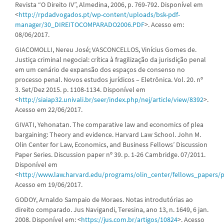
Revista “O Direito IV”, Almedina, 2006, p. 769-792. Disponível em
<
http://rpdadvogados.pt/wp-content/uploads/bsk-pdf-
manager/30_DIREITOCOMPARADO2006.PDF
>. Acesso em:
08/06/2017.
GIACOMOLLI, Nereu José; VASCONCELLOS, Vinícius Gomes de.
Justiça criminal negocial: crítica à fragilização da jurisdição penal
em um cenário de expansão dos espaços de consenso no
processo penal. Novos estudos jurídicos – Eletrônica. Vol. 20. nº
3. Set/Dez 2015. p. 1108-1134. Disponível em
<
http://siaiap32.univali.br/seer/index.php/nej/article/view/8392
>.
Acesso em 22/06/2017.
GIVATI, Yehonatan. The comparative law and economics of plea
bargaining: Theory and evidence. Harvard Law School. John M.
Olin Center for Law, Economics, and Business Fellows’ Discussion
Paper Series. Discussion paper nº 39. p. 1-26 Cambridge. 07/2011.
Disponível em
<
http://www.law.harvard.edu/programs/olin_center/fellows_papers/p
Acesso em 19/06/2017.
GODOY, Arnaldo Sampaio de Moraes. Notas introdutórias ao
direito comparado. Jus Navigandi, Teresina, ano 13, n. 1649, 6 jan.
2008. Disponível em: <
https://jus.com.br/artigos/10824
>. Acesso