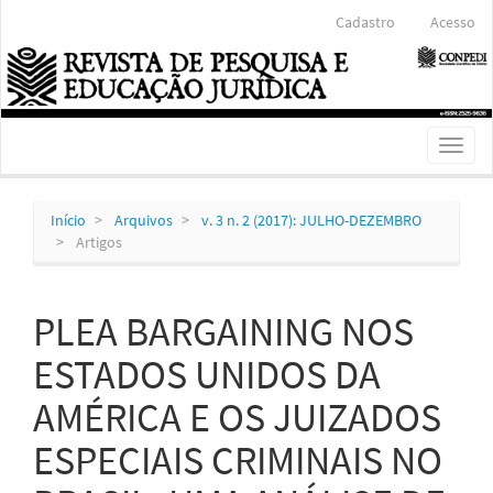
Navegação
Cadastro
Acesso
Principal
Conteúdo
principal
Barra
Lateral
Toggl
naviga
Início
Arquivos
v. 3 n. 2 (2017): JULHO-DEZEMBRO
Artigos
PLEA BARGAINING NOS
ESTADOS UNIDOS DA
AMÉRICA E OS JUIZADOS
ESPECIAIS CRIMINAIS NO