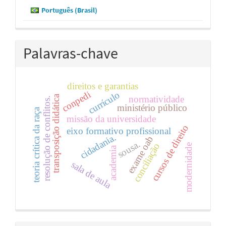
Português (Brasil)
Palavras-chave
direitos e garantias
conpedi
currículo
transposição didática
normatividade
resolução de conflitos.
ministério público
teoria crítica da raça
missão da universidade
cursos de direito
eixo formativo profissional
cidadania.
exame oab
sousa.
conciliação
modernidade
academia
sala de aula