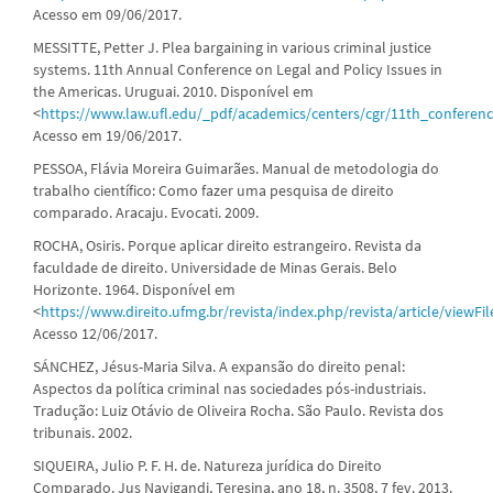
Acesso em 09/06/2017.
MESSITTE, Petter J. Plea bargaining in various criminal justice
systems. 11th Annual Conference on Legal and Policy Issues in
the Americas. Uruguai. 2010. Disponível em
<
https://www.law.ufl.edu/_pdf/academics/centers/cgr/11th_conferenc
Acesso em 19/06/2017.
PESSOA, Flávia Moreira Guimarães. Manual de metodologia do
trabalho científico: Como fazer uma pesquisa de direito
comparado. Aracaju. Evocati. 2009.
ROCHA, Osiris. Porque aplicar direito estrangeiro. Revista da
faculdade de direito. Universidade de Minas Gerais. Belo
Horizonte. 1964. Disponível em
<
https://www.direito.ufmg.br/revista/index.php/revista/article/viewFi
Acesso 12/06/2017.
SÁNCHEZ, Jésus-Maria Silva. A expansão do direito penal:
Aspectos da política criminal nas sociedades pós-industriais.
Tradução: Luiz Otávio de Oliveira Rocha. São Paulo. Revista dos
tribunais. 2002.
SIQUEIRA, Julio P. F. H. de. Natureza jurídica do Direito
Comparado. Jus Navigandi, Teresina, ano 18, n. 3508, 7 fev. 2013.