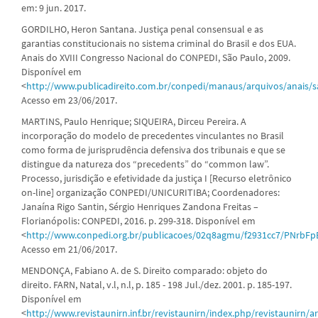
em: 9 jun. 2017.
GORDILHO, Heron Santana. Justiça penal consensual e as
garantias constitucionais no sistema criminal do Brasil e dos EUA.
Anais do XVIII Congresso Nacional do CONPEDI, São Paulo, 2009.
Disponível em
<
http://www.publicadireito.com.br/conpedi/manaus/arquivos/anais/
Acesso em 23/06/2017.
MARTINS, Paulo Henrique; SIQUEIRA, Dirceu Pereira. A
incorporação do modelo de precedentes vinculantes no Brasil
como forma de jurisprudência defensiva dos tribunais e que se
distingue da natureza dos “precedents” do “common law”.
Processo, jurisdição e efetividade da justiça I [Recurso eletrônico
on-line] organização CONPEDI/UNICURITIBA; Coordenadores:
Janaína Rigo Santin, Sérgio Henriques Zandona Freitas –
Florianópolis: CONPEDI, 2016. p. 299-318. Disponível em
<
http://www.conpedi.org.br/publicacoes/02q8agmu/f2931cc7/PNrbF
Acesso em 21/06/2017.
MENDONÇA, Fabiano A. de S. Direito comparado: objeto do
direito. FARN, Natal, v.l, n.l, p. 185 - 198 Jul./dez. 2001. p. 185-197.
Disponível em
<
http://www.revistaunirn.inf.br/revistaunirn/index.php/revistaunirn/ar