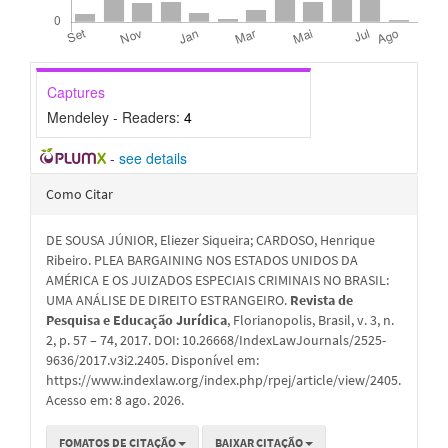
Captures
Mendeley - Readers:
4
-
see details
Detalhes
Como Citar
do
DE SOUSA JÚNIOR, Eliezer Siqueira; CARDOSO, Henrique
artigo
Ribeiro. PLEA BARGAINING NOS ESTADOS UNIDOS DA
AMÉRICA E OS JUIZADOS ESPECIAIS CRIMINAIS NO BRASIL:
UMA ANÁLISE DE DIREITO ESTRANGEIRO.
Revista de
Pesquisa e Educação Jurídica
, Florianopolis, Brasil, v. 3, n.
2, p. 57 – 74, 2017. DOI: 10.26668/IndexLawJournals/2525-
9636/2017.v3i2.2405. Disponível em:
https://www.indexlaw.org/index.php/rpej/article/view/2405.
Acesso em: 8 ago. 2026.
FOMATOS DE CITAÇÃO
BAIXAR CITAÇÃO