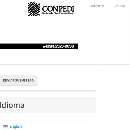
Cadastro
Acesso
nviar
ENVIAR SUBMISSÃO
ubmissão
Idioma
English