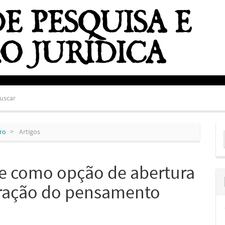
uscar
E
bro
Artigos
S
de como opção de abertura
eração do pensamento