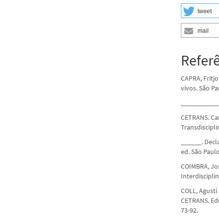
tweet
mail
Refer
CAPRA, Fritjo
vivos. São Pa
____________
CETRANS. Car
Transdiscipli
______. Decl
ed. São Paulo
COIMBRA, José
Interdiscipli
COLL, Agustí 
CETRANS. Educ
73-92.