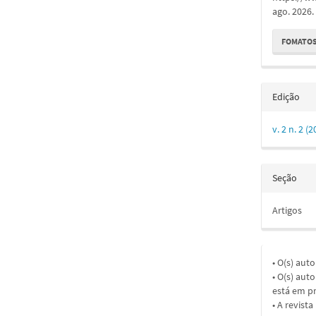
ago. 2026.
FOMATOS
Edição
v. 2 n. 2 
Seção
Artigos
• O(s) aut
• O(s) aut
está em pr
• A revist