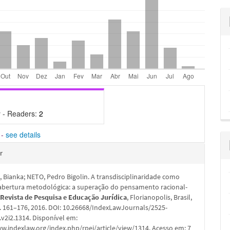
 - Readers:
2
-
see details
hes
r
Bianka; NETO, Pedro Bigolin. A transdisciplinaridade como
abertura metodológica: a superação do pensamento racional-
.
Revista de Pesquisa e Educação Jurídica
, Florianopolis, Brasil,
, p. 161–176, 2016. DOI: 10.26668/IndexLawJournals/2525-
v2i2.1314. Disponível em:
w.indexlaw.org/index.php/rpej/article/view/1314. Acesso em: 7