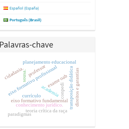
Español (España)
Português (Brasil)
Palavras-chave
planejamento educacional
professor
eixo formativo profissional
cidadania.
transposição didática
direitos e garantias
sousa.
exame oab
conpedi
academia
currículo
eixo formativo fundamental
conhecimento jurídico.
teoria crítica da raça
paradigmas