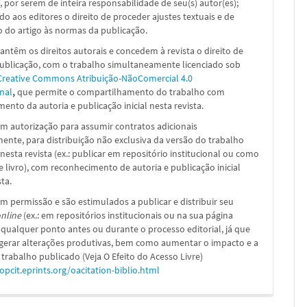
, por serem de inteira responsabilidade de seu(s) autor(es);
ado aos editores o direito de proceder ajustes textuais e de
 do artigo às normas da publicação.
ntêm os direitos autorais e concedem à revista o direito de
publicação, com o trabalho simultaneamente licenciado sob
Creative Commons Atribuição-NãoComercial 4.0
nal
,
que permite o compartilhamento do trabalho com
ento da autoria e publicação inicial nesta revista.
m autorização para assumir contratos adicionais
nte, para distribuição não exclusiva da versão do trabalho
nesta revista (ex.: publicar em repositório institucional ou como
e livro), com reconhecimento de autoria e publicação inicial
sta.
m permissão e são estimulados a publicar e distribuir seu
nline
(ex.: em repositórios institucionais ou na sua página
 qualquer ponto antes ou durante o processo editorial, já que
 gerar alterações produtivas, bem como aumentar o impacto e a
 trabalho publicado (Veja O Efeito do Acesso Livre)
/opcit.eprints.org/oacitation-biblio.html