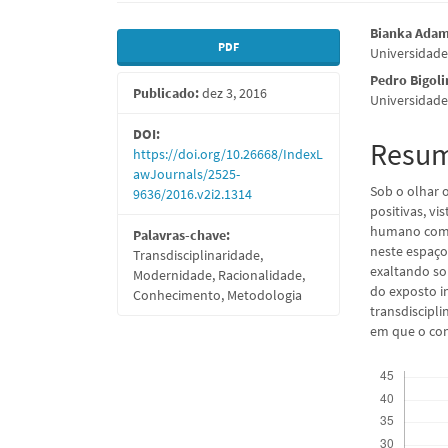
Barra
Conte
Bianka Adam
PDF
Universidade
lateral
do
Pedro Bigoli
Publicado:
dez 3, 2016
de
artigo
Universidade
artigos
princi
DOI:
Resu
https://doi.org/10.26668/IndexL
awJournals/2525-
Sob o olhar 
9636/2016.v2i2.1314
positivas, vi
humano como
Palavras-chave:
neste espaço 
Transdisciplinaridade,
exaltando so
Modernidade, Racionalidade,
do exposto i
Conhecimento, Metodologia
transdiscipli
em que o con
Downloads