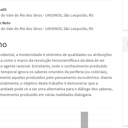
údo
atti
 do Vale do Rio dos Sinos - UNISINOS, São Leopoldo, RS
n Neto
 do Vale do Rio dos Sinos - UNISINOS, São Leopoldo, RS
pal
mo
ocidental, a modernidade é sinônimo de qualidades ou atribuições
sta como o marco da revolução tecnocientífica e da ideia de ser
 agente racional. Entretanto, todo o conhecimento produzido
temporal ignora os saberes oriundos da periferia (ou colônias),
mente aqueles produzidos pelo pensamento eurocêntrico. Diante
nicialmente, o objetivo deste trabalho é demonstrar que a
naridade pode vir a ser uma alternativa para o diálogo dos saberes,
hecimento produzido em várias realidades dialogaria.