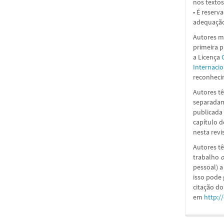
nos textos
• É reserv
adequação
Autores ma
primeira 
a
Licença
Internacio
reconhecim
Autores tê
separadame
publicada 
capítulo d
nesta revi
Autores tê
trabalho
o
pessoal) a
isso pode
citação do
em
http:/