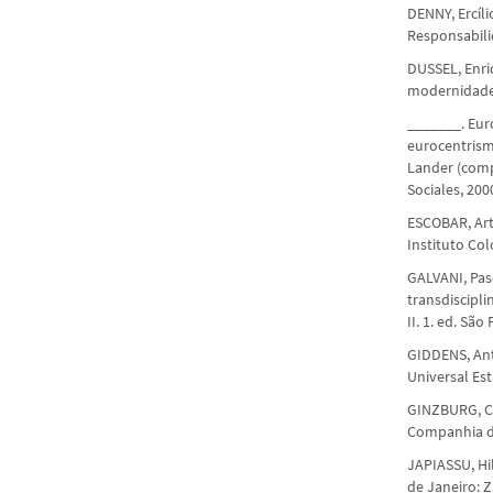
DENNY, Ercíl
Responsabili
DUSSEL, Enri
modernidade.
_______. Eur
eurocentrism
Lander (comp
Sociales, 200
ESCOBAR, Artu
Instituto Co
GALVANI, Pas
transdiscipli
II. 1. ed. São
GIDDENS, Ant
Universal Est
GINZBURG, Car
Companhia da
JAPIASSU, Hil
de Janeiro: Z