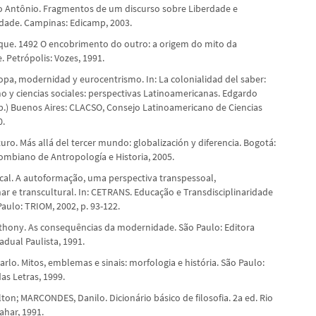
io Antônio. Fragmentos de um discurso sobre Liberdade e
dade. Campinas: Edicamp, 2003.
que. 1492 O encobrimento do outro: a origem do mito da
 Petrópolis: Vozes, 1991.
opa, modernidad y eurocentrismo. In: La colonialidad del saber:
o y ciencias sociales: perspectivas Latinoamericanas. Edgardo
.) Buenos Aires: CLACSO, Consejo Latinoamericano de Ciencias
0.
ro. Más allá del tercer mundo: globalización y diferencia. Bogotá:
lombiano de Antropología e Historia, 2005.
cal. A autoformação, uma perspectiva transpessoal,
nar e transcultural. In: CETRANS. Educação e Transdisciplinaridade
 Paulo: TRIOM, 2002, p. 93-122.
hony. As consequências da modernidade. São Paulo: Editora
adual Paulista, 1991.
lo. Mitos, emblemas e sinais: morfologia e história. São Paulo:
s Letras, 1999.
ton; MARCONDES, Danilo. Dicionário básico de filosofia. 2a ed. Rio
ahar, 1991.