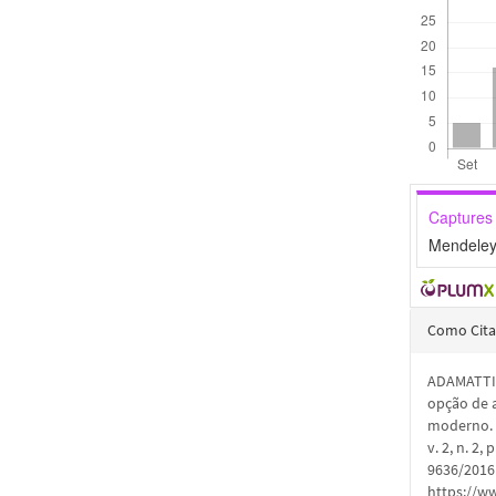
Captures
Mendeley
Detal
Como Cita
do
ADAMATTI, 
artigo
opção de 
moderno
v. 2, n. 2
9636/2016.
https://ww