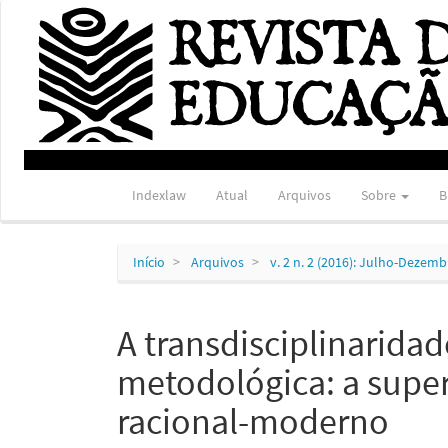
Navegação
Principal
Conteúdo
principal
Barra
Lateral
Indexlaw
Atual
Arquivos
Sobre
B
Início
Arquivos
v. 2 n. 2 (2016): Julho-Dezem
A transdisciplinarida
metodológica: a sup
racional-moderno