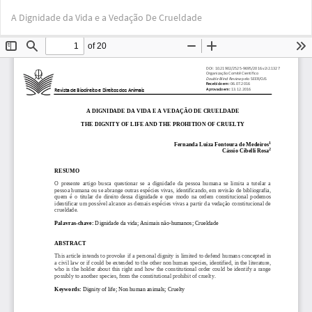
Voltar
Bai
Ba
A Dignidade da Vida e a Vedação De Crueldade
aos
PD
Detalhes
do
Artigo