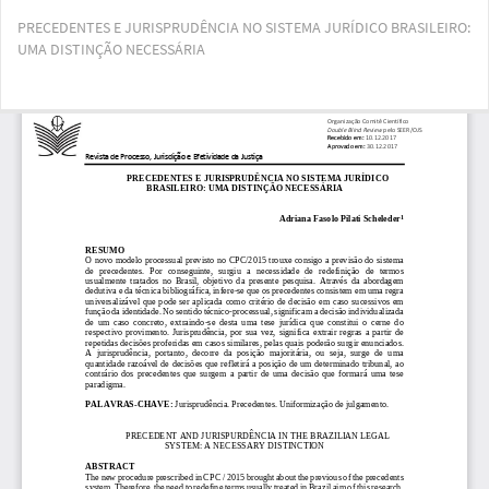
Voltar
PRECEDENTES E JURISPRUDÊNCIA NO SISTEMA JURÍDICO BRASILEIRO:
aos
UMA DISTINÇÃO NECESSÁRIA
Detalhes
do
Artigo
Bai
Ba
PD