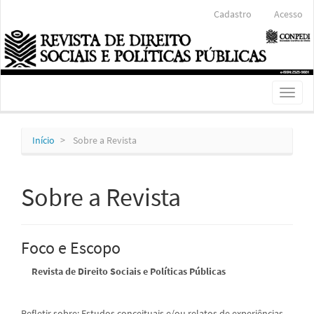
Navegação
Cadastro
Acesso
Principal
Conteúdo
principal
Barra
Lateral
Toggl
naviga
Início
Sobre a Revista
Sobre a Revista
Foco e Escopo
Revista de Direito Sociais e Políticas Públicas
Refletir sobre: Estudos conceituais e/ou relatos de experiências